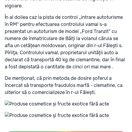
vigoare.
În al doilea caz la pista de control „intrare autoturisme
în RM" pentru efectuarea controlului vamal s-a
prezentat un autoturism de model „Ford Tranzit" cu
numere de înmatriculare de Bălți la volanul căruia se
afla un cetățean moldovean, originar din r-ul Făleşti s.
Pîrliţa. Controlului vamal, proprietarul unității auto a
declarat că transportă 40 kg de clemantine, dar în final
a fost depistată o cantitate de cinci ori mai mare .
De menționat, că prin metoda de dosire șoferul a
încercat să transporte fraudulos marfă - clematine, ca
ulterior să o comercializeze în r-ul Fălești.