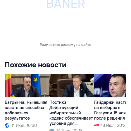
Разместить рекламу на сайте
Похожие новости
Батрынча: Нынешняя
Постикэ:
Гайдаржи настаи
власть не способна
Действующий
на выборах в
добиваться
избирательный
Гагаузии 15 ноябр
результатов
кодекс обеспечивает
после решения К
условия для
11 Июл. 16:30
13 Июл. 20:27
свободных выборов
14 Июл. 20:18