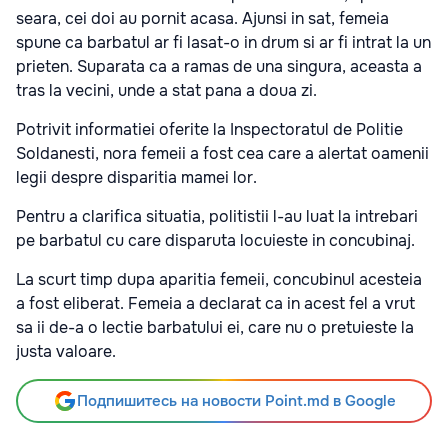
seara, cei doi au pornit acasa. Ajunsi in sat, femeia
spune ca barbatul ar fi lasat-o in drum si ar fi intrat la un
prieten. Suparata ca a ramas de una singura, aceasta a
tras la vecini, unde a stat pana a doua zi.
Potrivit informatiei oferite la Inspectoratul de Politie
Soldanesti, nora femeii a fost cea care a alertat oamenii
legii despre disparitia mamei lor.
Pentru a clarifica situatia, politistii l-au luat la intrebari
pe barbatul cu care disparuta locuieste in concubinaj.
La scurt timp dupa aparitia femeii, concubinul acesteia
a fost eliberat. Femeia a declarat ca in acest fel a vrut
sa ii de-a o lectie barbatului ei, care nu o pretuieste la
justa valoare.
Подпишитесь на новости Point.md в Google