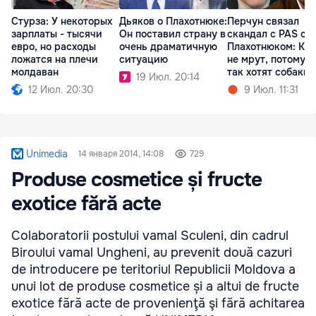
Стурза: У некоторых
Дьяков о Плахотнюке:
Перчун связал
зарплаты - тысячи
Он поставил страну в
скандал с PAS с
евро, но расходы
очень драматичную
Плахотнюком: Ко
ложатся на плечи
ситуацию
не мрут, потому ч
молдаван
так хотят собаки
19 Июл. 20:14
12 Июл. 20:30
9 Июл. 11:31
Unimedia
14 января 2014, 14:08
729
Produse cosmetice și fructe
exotice fără acte
Colaboratorii postului vamal Sculeni, din cadrul
Biroului vamal Ungheni, au prevenit două cazuri
de introducere pe teritoriul Republicii Moldova a
unui lot de produse cosmetice și a altui de fructe
exotice fără acte de provenienţă şi fără achitarea