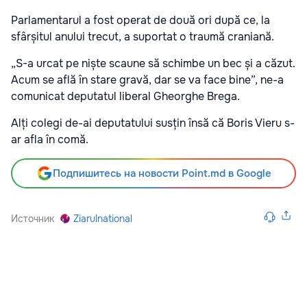
Parlamentarul a fost operat de două ori după ce, la
sfârșitul anului trecut, a suportat o traumă craniană.
„S-a urcat pe niște scaune să schimbe un bec și a căzut.
Acum se află în stare gravă, dar se va face bine”, ne-a
comunicat deputatul liberal Gheorghe Brega.
Alți colegi de-ai deputatului susțin însă că Boris Vieru s-
ar afla în comă.
Подпишитесь на новости Point.md в Google
Источник
Ziarulnational