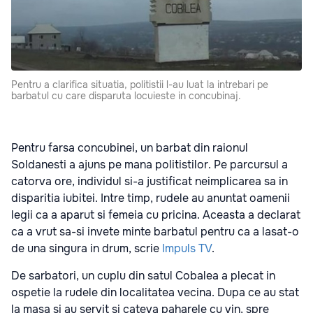
Pentru a clarifica situatia, politistii l-au luat la intrebari pe
barbatul cu care disparuta locuieste in concubinaj.
Pentru farsa concubinei, un barbat din raionul
Soldanesti a ajuns pe mana politistilor. Pe parcursul a
catorva ore, individul si-a justificat neimplicarea sa in
disparitia iubitei. Intre timp, rudele au anuntat oamenii
legii ca a aparut si femeia cu pricina. Aceasta a declarat
ca a vrut sa-si invete minte barbatul pentru ca a lasat-o
de una singura in drum, scrie
Impuls TV
.
De sarbatori, un cuplu din satul Cobalea a plecat in
ospetie la rudele din localitatea vecina. Dupa ce au stat
la masa si au servit si cateva paharele cu vin, spre