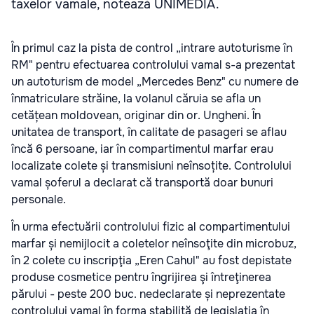
taxelor vamale, notează UNIMEDIA.
În primul caz la pista de control „intrare autoturisme în
RM" pentru efectuarea controlului vamal s-a prezentat
un autoturism de model „Mercedes Benz" cu numere de
înmatriculare străine, la volanul căruia se afla un
cetățean moldovean, originar din or. Ungheni. În
unitatea de transport, în calitate de pasageri se aflau
încă 6 persoane, iar în compartimentul marfar erau
localizate colete și transmisiuni neînsoțite. Controlului
vamal șoferul a declarat că transportă doar bunuri
personale.
În urma efectuării controlului fizic al compartimentului
marfar și nemijlocit a coletelor neînsoţite din microbuz,
în 2 colete cu inscripţia „Eren Cahul" au fost depistate
produse cosmetice pentru îngrijirea şi întreţinerea
părului - peste 200 buc. nedeclarate și neprezentate
controlului vamal în forma stabilită de legislația în