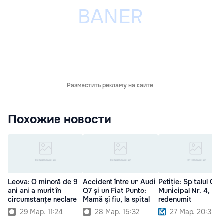
Разместить рекламу на сайте
Похожие новости
Leova: O minoră de 9
Accident între un Audi
Petiție: Spitalul Cli
ani ani a murit în
Q7 și un Fiat Punto:
Municipal Nr. 4, să
circumstanțe neclare
Mamă şi fiu, la spital
redenumit
29 Мар. 11:24
28 Мар. 15:32
27 Мар. 20:35