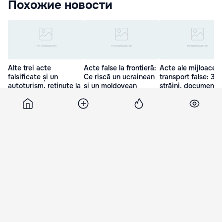
Похожие новости
Alte trei acte
Acte false la frontieră:
Acte ale mijloacelo
falsificate și un
Ce riscă un ucrainean
transport false: 3
autoturism, reținute la
și un moldovean
străini, documenta
frontieră
26 Мар. 11:34
20 Мар. 14:06
27 Мар. 14:40
Noi
14 января 2014, 14:07
1 374
Корман: "Заявления Траяна
Бэсеску вредят Молдове"
Спикер парламента Игорь Корман критикует