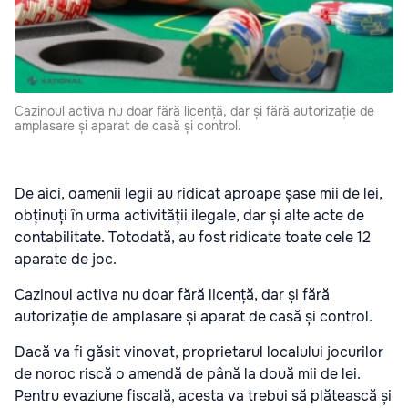
Cazinoul activa nu doar fără licență, dar și fără autorizație de
amplasare și aparat de casă și control.
De aici, oamenii legii au ridicat aproape șase mii de lei,
obținuți în urma activității ilegale, dar și alte acte de
contabilitate. Totodată, au fost ridicate toate cele 12
aparate de joc.
Cazinoul activa nu doar fără licență, dar și fără
autorizație de amplasare și aparat de casă și control.
Dacă va fi găsit vinovat, proprietarul localului jocurilor
de noroc riscă o amendă de până la două mii de lei.
Pentru evaziune fiscală, acesta va trebui să plătească și