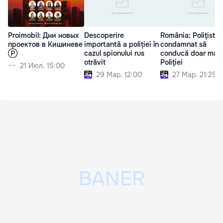
Proimobil: Дни новых
Descoperire
România: Poliţist
проектов в Кишиневе
importantă a poliției în
condamnat să
Ⓟ
cazul spionului rus
conducă doar maş
otrăvit
Poliţiei
21 Июл. 15:00
29 Мар. 12:00
27 Мар. 21:25