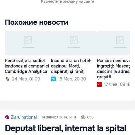
Разместить рекламу на сайте
Похожие новости
Percheziţie la sediul
Incendiu la un hotel-
Români nevinovaţi,
londonez al companiei
cazinou: Morţi,
îngroziţi: Mascaţii 
Cambridge Analytica
dispăruţi şi răniţi
descins la adresa
greşită
24 Мар. 01:00
18 Мар. 20:30
17 Фев. 09:42
Ziarulnational
14 января 2014, 14:11
656
Deputat liberal, internat la spital