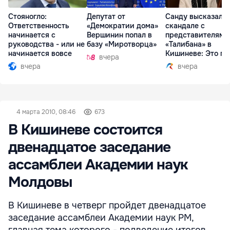
Стояногло:
Депутат от
Санду высказалас
Ответственность
«Демократии дома»
скандале с
начинается с
Вершинин попал в
представителями
руководства - или не
базу «Миротворца»
«Талибана» в
начинается вовсе
Кишиневе: Это по
вчера
вчера
вчера
4 марта 2010, 08:46
673
В Кишиневе состоится
двенадцатое заседание
ассамблеи Академии наук
Молдовы
В Кишиневе в четверг пройдет двенадцатое
заседание ассамблеи Академии наук РМ,