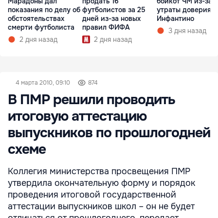
Марадоны дал
продать 16
бойкот ЧМ из-за
показания по делу об
футболистов за 25
утраты доверия к
обстоятельствах
дней из-за новых
Инфантино
смерти футболиста
правил ФИФА
3 дня назад
2 дня назад
2 дня назад
4 марта 2010, 09:10
874
В ПМР решили проводить
итоговую аттестацию
выпускников по прошлогодней
схеме
Коллегия министерства просвещения ПМР
утвердила окончательную форму и порядок
проведения итоговой государственной
аттестации выпускников школ – он не будет