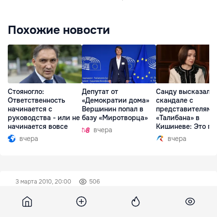
Похожие новости
Стояногло:
Депутат от
Санду высказалас
Ответственность
«Демократии дома»
скандале с
начинается с
Вершинин попал в
представителями
руководства - или не
базу «Миротворца»
«Талибана» в
начинается вовсе
Кишиневе: Это по
вчера
вчера
вчера
3 марта 2010, 20:00
506
Сборная Молдовы потеряла 4
позиции в рейтинге ФИФА