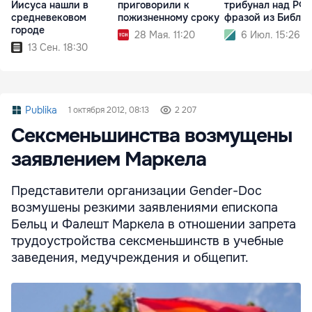
Иисуса нашли в
приговорили к
трибунал над РФ
средневековом
пожизненному сроку
фразой из Библи
городе
28 Мая. 11:20
6 Июл. 15:26
13 Сен. 18:30
Publika
1 октября 2012, 08:13
2 207
Сексменьшинства возмущены
заявлением Маркела
Представители организации Gender-Doc
возмушены резкими заявлениями епископа
Бельц и Фалешт Маркела в отношении запрета
трудоустройства сексменьшинств в учебные
заведения, медучреждения и общепит.