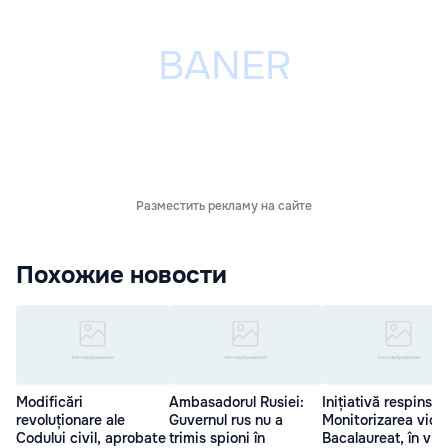
Разместить рекламу на сайте
Похожие новости
Modificări
Ambasadorul Rusiei:
Inițiativă respinsă:
revoluționare ale
Guvernul rus nu a
Monitorizarea vide
Codului civil, aprobate
trimis spioni în
Bacalaureat, în vig