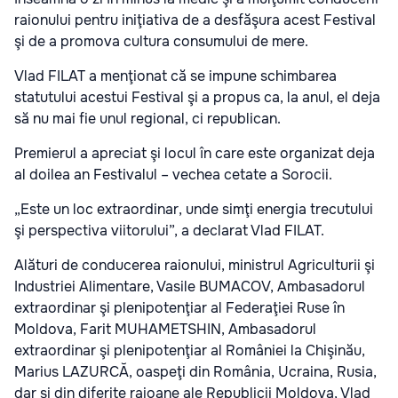
raionului pentru iniţiativa de a desfăşura acest Festival
şi de a promova cultura consumului de mere.
Vlad FILAT a menţionat că se impune schimbarea
statutului acestui Festival şi a propus ca, la anul, el deja
să nu mai fie unul regional, ci republican.
Premierul a apreciat şi locul în care este organizat deja
al doilea an Festivalul – vechea cetate a Sorocii.
„Este un loc extraordinar, unde simţi energia trecutului
şi perspectiva viitorului”, a declarat Vlad FILAT.
Alături de conducerea raionului, ministrul Agriculturii şi
Industriei Alimentare, Vasile BUMACOV, Ambasadorul
extraordinar şi plenipotenţiar al Federaţiei Ruse în
Moldova, Farit MUHAMETSHIN, Ambasadorul
extraordinar şi plenipotenţiar al României la Chişinău,
Marius LAZURCĂ, oaspeţi din România, Ucraina, Rusia,
dar şi din diferite raioane ale Republicii Moldova, Vlad