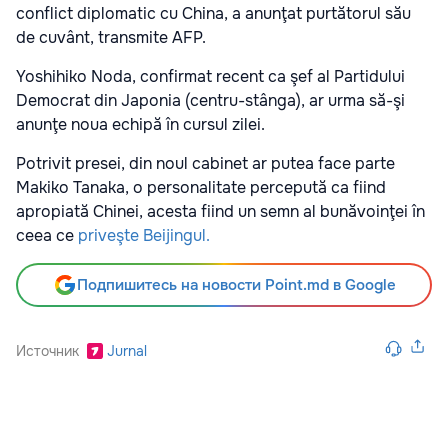
conflict diplomatic cu China, a anunţat purtătorul său
de cuvânt, transmite AFP.
Yoshihiko Noda, confirmat recent ca şef al Partidului
Democrat din Japonia (centru-stânga), ar urma să-şi
anunţe noua echipă în cursul zilei.
Potrivit presei, din noul cabinet ar putea face parte
Makiko Tanaka, o personalitate percepută ca fiind
apropiată Chinei, acesta fiind un semn al bunăvoinţei în
ceea ce
priveşte Beijingul.
Подпишитесь на новости Point.md в Google
Источник
Jurnal