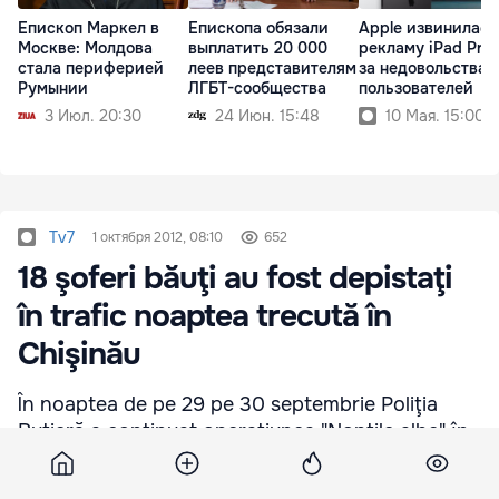
Епископ Маркел в
Епископа обязали
Apple извинилась
Москве: Молдова
выплатить 20 000
рекламу iPad Pro 
стала периферией
леев представителям
за недовольства
Румынии
ЛГБТ-сообщества
пользователей
3 Июл. 20:30
24 Июн. 15:48
10 Мая. 15:00
Tv7
1 октября 2012, 08:10
652
18 şoferi băuţi au fost depistaţi
în trafic noaptea trecută în
Chişinău
În noaptea de pe 29 pe 30 septembrie Poliţia
Rutieră a continuat operaţiunea "Nopţile albe" în
Chişinău. În rezultatul verificărilor, au fost
depistaţi 18 conducători auto băuţi.