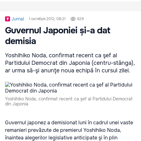
Jurnal
1 октября 2012, 08:21
629
Guvernul Japoniei și-a dat
demisia
Yoshihiko Noda, confirmat recent ca şef al
Partidului Democrat din Japonia (centru-stânga),
ar urma să-şi anunţe noua echipă în cursul zilei.
Yoshihiko Noda, confirmat recent ca şef al Partidului Democrat
din Japonia
Guvernul japonez a demisionat luni în cadrul unei vaste
remanieri prevăzute de premierul Yoshihiko Noda,
înaintea alegerilor legislative anticipate şi în plin