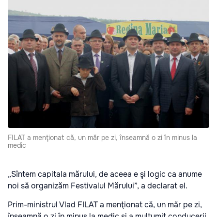
FILAT a menţionat că, un măr pe zi, înseamnă o zi în minus la
medic
„Sîntem capitala mărului, de aceea e şi logic ca anume
noi să organizăm Festivalul Mărului”, a declarat el.
Prim-ministrul Vlad FILAT a menţionat că, un măr pe zi,
înseamnă o zi în minus la medic şi a mulţumit conducerii