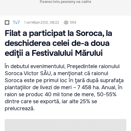
Разместить рекламу на сайте
Tv7
1 октября 2012, 08:22
554
Filat a participat la Soroca, la
deschiderea celei de-a doua
ediţii a Festivalului Mărului
În debutul evenimentului, Preşedintele raionului
Soroca Victor SĂU, a menţionat că raionul
Soroca este pe primul loc în ţară după suprafaţa
plantaţiilor de livezi de meri – 7 458 ha. Anual, în
raion se produc 40 mii tone de mere, 50-55%
dintre care se exportă, iar alte 25% se
prelucrează.