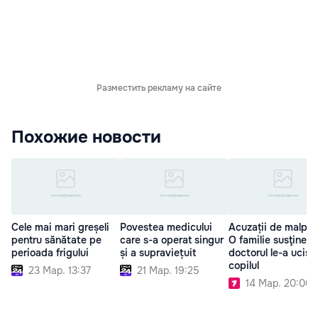
Разместить рекламу на сайте
Похожие новости
Cele mai mari greșeli
Povestea medicului
Acuzații de malpra
pentru sănătate pe
care s-a operat singur
O familie susţine c
perioada frigului
și a supraviețuit
doctorul le-a ucis
copilul
23 Мар. 13:37
21 Мар. 19:25
14 Мар. 20:00