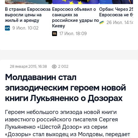
В странах Евросоюза
Евросоюз объявил о
Орбан: Через 25 
выросли цены на
санкциях за
Евросоюза не буд
жильё и аренду
российские удары по
26 Июл. 14:14
Киеву
9 Июл. 10:02
17 Июл. 18:09
28 января 2015, 16:38
2 002
Молдаванин стал
эпизодическим героем новой
книги Лукьяненко о Дозорах
Героем небольшого эпизода новой книги
известного российского писателя Сергея
Лукьяненко «Шестой Дозор» из серии
«Дозоры» стал выходец из Молдовы, передает