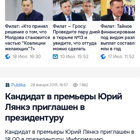
Филат: «Кто принял
Филат — Гросу:
Филат: Тайное
решение о том, что
Проведите пару дней
финансирование 
Молдова становится
в тюрьме №13 и
под видом разли
частью “Коалиции
увидите, что оттуда
выплат составляе
желающих”?»
можно сделать
млн в год
18 Июл. 16:30
10 Июл. 15:52
17 Июл. 11:52
Publika
28 января 2015, 16:57
1 882
Кандидат в премьеры Юрий
Лянкэ приглашен в
президентуру
Кандидат в премьеры Юрий Лянкэ приглашен в
18.00 в президентуру. Информацию