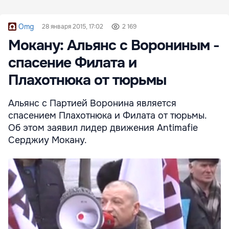
Omg
28 января 2015, 17:02
2 169
Мокану: Альянс с Ворониным -
спасение Филата и
Плахотнюка от тюрьмы
Альянс с Партией Воронина является
спасением Плахотнюка и Филата от тюрьмы.
Об этом заявил лидер движения Antimafie
Серджиу Мокану.