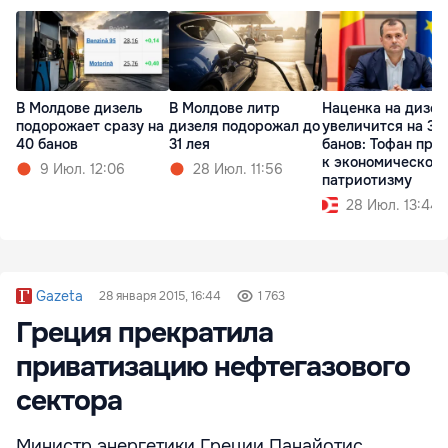
В Молдове дизель
В Молдове литр
Наценка на дизел
подорожает сразу на
дизеля подорожал до
увеличится на 37
40 банов
31 лея
банов: Тофан при
к экономическом
9 Июл. 12:06
28 Июл. 11:56
патриотизму
28 Июл. 13:44
Gazeta
28 января 2015, 16:44
1 763
Греция прекратила
приватизацию нефтегазового
сектора
Министр энергетики Греции Панайотис