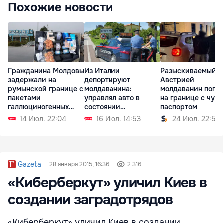
Похожие новости
Гражданина Молдовы
Из Италии
Разыскиваемый
задержали на
депортируют
Австрией
румынской границе с
молдаванина:
молдаванин попа
пакетами
управлял авто в
на границе с чуж
галлюциногенных
состоянии
паспортом
грибов
алкогольного
14 Июл. 22:04
16 Июл. 14:53
24 Июл. 22:59
опьянения
Gazeta
28 января 2015, 16:36
2 316
«Киберберкут» уличил Киев в
создании заградотрядов
«Киберберкут» уличил Киев в создании