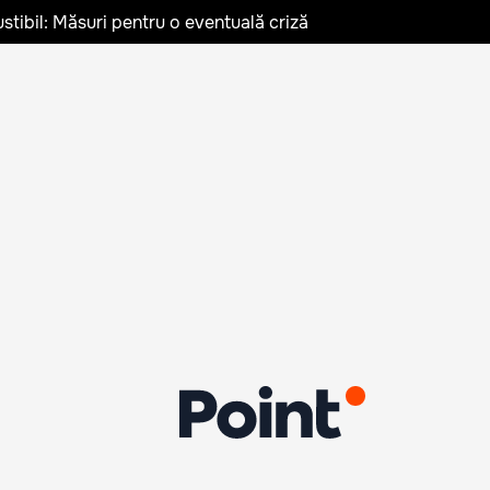
stibil: Măsuri pentru o eventuală criză