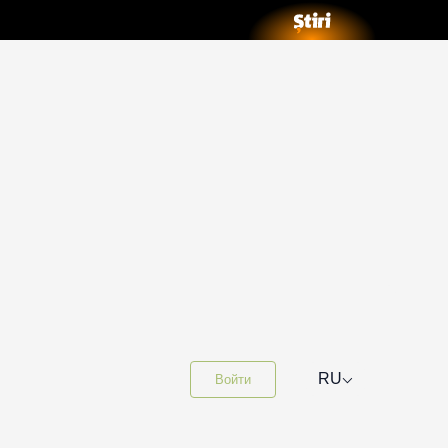
⌵
RU
Войти