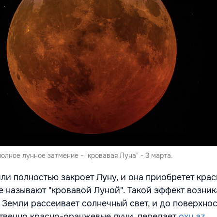
лное лунное затмение - "кровавая Луна" - 3 марта.
мли полностью закроет Луну, и она приобретет кра
е называют "кровавой Луной". Такой эффект возник
а Земли рассеивает солнечный свет, и до поверхно
венно красно-оранжевые лучи, передает
oxu.az