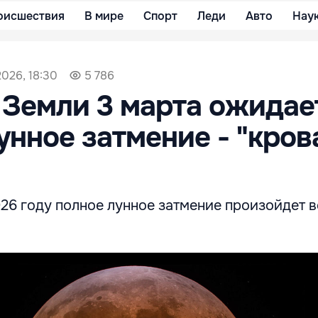
оисшествия
В мире
Спорт
Леди
Авто
Нау
026, 18:30
5 786
Земли 3 марта ожидае
унное затмение - "кров
26 году полное лунное затмение произойдет в