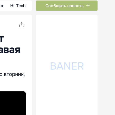
ка
Hi-Tech
Сообщить новость
т
авая
о вторник,