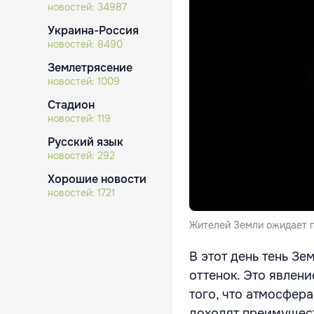
новостей:
34987
Украина-Россия
новостей:
8490
Землетрясение
новостей:
1009
Стадион
новостей:
119
Русский язык
новостей:
292
Хорошие новости
новостей:
1721
Жителей Земли ожидает по
В этот день тень Зе
оттенок. Это явлени
того, что атмосфер
доходят преимущест