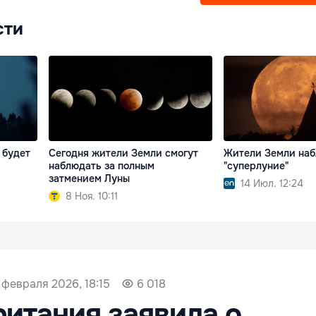
сти
 будет
Сегодня жители Земли смогут
Жители Земли на
наблюдать за полным
"суперлуние"
затмением Луны
14 Июл. 12:24
8 Ноя. 10:11
 февраля 2026, 18:15
6 018
итания заявила о