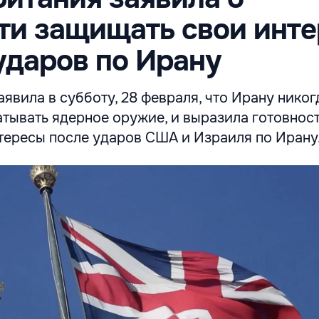
ти защищать свои инт
ударов по Ирану
явила в субботу, 28 февраля, что Ирану никог
тывать ядерное оружие, и выразила готовнос
тересы после ударов США и Израиля по Ирану