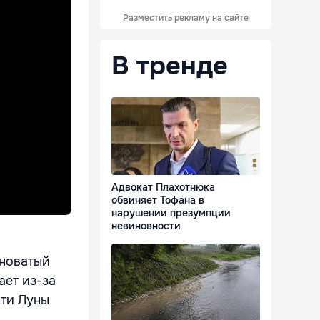
Разместить рекламу на сайте
В тренде
Адвокат Плахотнюка
обвиняет Тофана в
нарушении презумпции
невиновности
сноватый
ает из-за
сти Луны