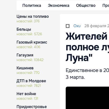
Политика
Экономика
Общество
Пр
Цены на топливо
новостей:
376
28 февраля 2
Oxu
Бельцы
Жителей 
новостей:
5726
Газовый кризис
полное л
новостей:
406
Луна"
Гагаузия
новостей:
10842
Кишинев
Единственное в 20
новостей:
770
3 марта.
ДТП в Молдове
новостей:
7821
Нет войне
новостей:
131
Приднестровье