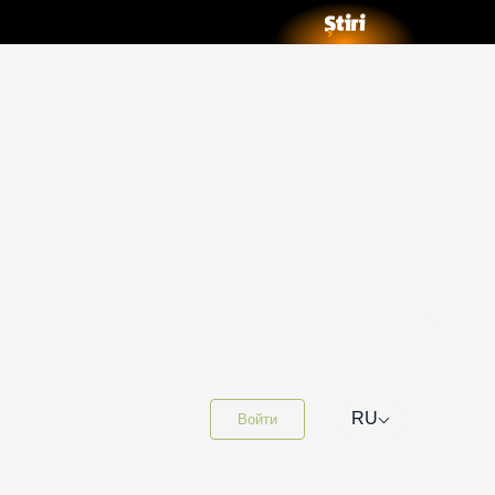
⌵
RU
Войти