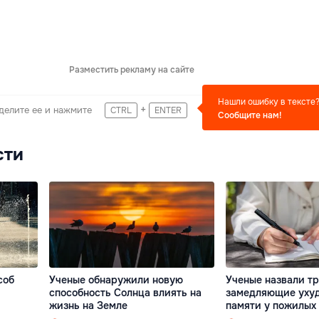
Разместить рекламу на сайте
Нашли ошибку в тексте
+
делите ее и нажмите
CTRL
ENTER
Сообщите нам!
сти
соб
Ученые обнаружили новую
Ученые назвали тр
способность Солнца влиять на
замедляющие уху
жизнь на Земле
памяти у пожилых