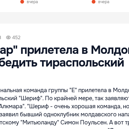
вчера
вчера
8
452
ар" прилетела в Молдо
бедить тираспольский
альная команда группы "Е" прилетела в Молд
ьский "Шериф". По крайней мере, так заявляю
Алкмара". "Шериф - очень хорошая команда, н
- заявил бывший одноклубник молдавского на
тскому "Митьюланду" Симон Поульсен. А вот т