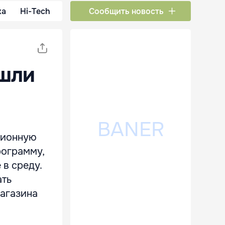
ка
Hi-Tech
Сообщить новость
ошли
ционную
рограмму,
в среду.
ать
магазина