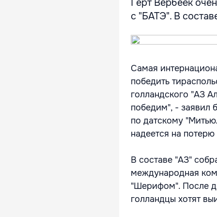
Герт Вербеек очен
с "БАТЭ". В состав
Самая интернациона
победить тирасполь
голландского "АЗ А
победим", - заявил
по датскому "Митьюл
надеется на потерю 
В составе "АЗ" собр
международная кома
"Шерифом". После д
голландцы хотят выи