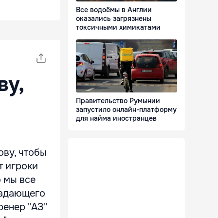
Все водоёмы в Англии
оказались загрязнены
токсичными химикатами
ву,
Правительство Румынии
запустило онлайн-платформу
для найма иностранцев
ову, чтобы
т игроки
о мы все
падающего
ренер "АЗ"