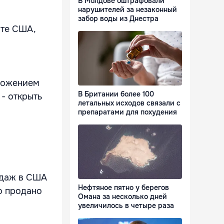
В Молдове оштрафовали
нарушителей за незаконный
забор воды из Днестра
йте США,
дложением
В Британии более 100
 - открыть
летальных исходов связали с
препаратами для похудения
одаж в США
Нефтяное пятно у берегов
о продано
Омана за несколько дней
увеличилось в четыре раза