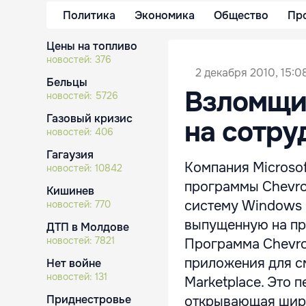
Политика
Экономика
Общество
Пр
Цены на топливо
новостей:
376
2 декабря 2010, 15:0
Бельцы
Взломщи
новостей:
5726
Газовый кризис
на сотру
новостей:
406
Гагаузия
Компания Microso
новостей:
10842
программы Chevro
Кишинев
систему Windows P
новостей:
770
выпущенную на про
ДТП в Молдове
новостей:
7821
Программа Chevro
приложения для с
Нет войне
новостей:
131
Marketplace. Это 
Приднестровье
открывающая широ