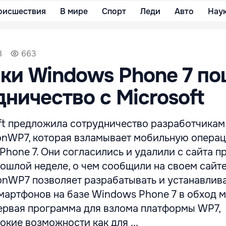
оисшествия
В мире
Спорт
Леди
Авто
Нау
8
663
ки Windows Phone 7 п
дничество с Microsoft
ft предложила сотрудничество разработчикам
nWP7, которая взламывает мобильную опера
hone 7. Они согласились и удалили с сайта п
шлой неделе, о чем сообщили на своем сайте 
nWP7 позволяет разрабатывать и устанавлив
мартфонов на базе Windows Phone 7 в обход 
первая программа для взлома платформы WP7,
кие возможности как для ...