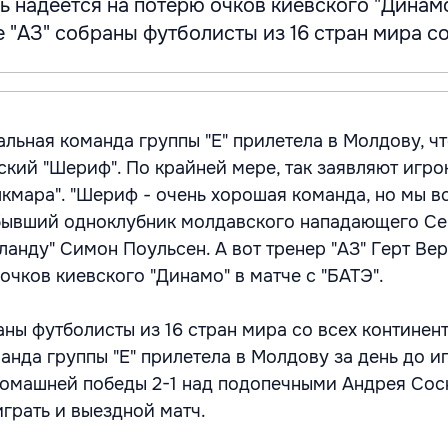
ь надеется на потерю очков киевского "Динамо
е "АЗ" собраны футболисты из 16 стран мира со 
льная команда группы "Е" прилетела в Молдову, ч
ский "Шериф". По крайней мере, так заявляют игро
лкмара". "Шериф - очень хорошая команда, но мы в
 бывший одноклубник молдавского нападающего Се
анду" Симон Поульсен. А вот тренер "АЗ" Герт Ве
очков киевского "Динамо" в матче с "БАТЭ".
аны футболисты из 16 стран мира со всех континен
нда группы "Е" прилетела в Молдову за день до и
омашней победы 2-1 над подопечными Андрея Сос
грать и выездной матч.