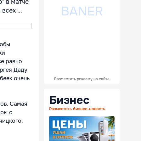
" в матче
всех ...
тобы
ки
се равно
ргея Даду
рбеек очень
Разместить рекламу на сайте
Бизнес
тов. Самая
Разместить бизнес-новость
гры с
ницкого,