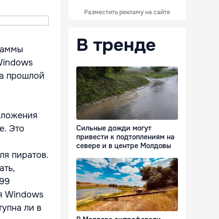
Разместить рекламу на сайте
В тренде
раммы
Windows
на прошлой
иложения
e. Это
Сильные дожди могут
привести к подтоплениям на
севере и в центре Молдовы
ля пиратов.
ать,
 99
ля Windows
тупна ли в