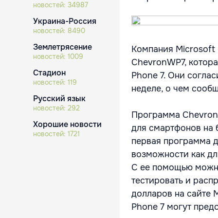
новостей:
34987
Украина-Россия
новостей:
8490
Землетрясение
Компания Microsof
новостей:
1009
ChevronWP7, котор
Стадион
Phone 7. Они согла
новостей:
119
неделе, о чем сообщ
Русский язык
новостей:
292
Программа Chevron
Хорошие новости
для смартфонов на 
новостей:
1721
первая программа 
возможности как дл
С ее помощью можно
тестировать и распр
долларов на сайте 
Phone 7 могут предс