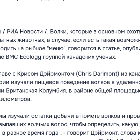
 / РИА Новости /. Волки, которые в основном охот
ытных животных, в случае, если есть такая возможн
одить на рыбное "меню", говорится в статье, опуб
ле BMC Ecology группой канадских ученых.
лаве с Крисом Дэйрмонтом (Chris Darimont) из кан
рии изучали пищевое поведение волков в удаленн
и Британская Колумбия, в районе общей площадью
километров.
 мы изучали остатки добычи в помете волков и про
выпавших волчьих волос, чтобы определить, какую
в разное время года", - говорит Дэйрмонт, слова 