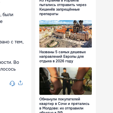
Из Украины в Израиль
.
пытались отправить через
Кишинёв запрещённые
препараты
, были
ые
зано с тем,
Названы 5 самых дешевых
направлений Европы для
отдыха в 2026 году
ности. Во
 лосось
Обманули покупателей
квартир в Сочи и прятались
в Молдове: их отправили
обратно в РФ