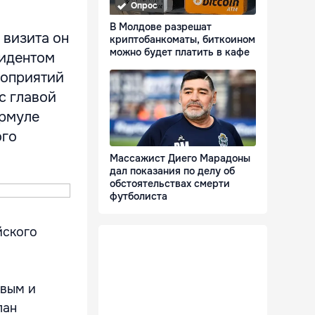
Опрос
В Молдове разрешат
 визита он
криптобанкоматы, биткоином
можно будет платить в кафе
зидентом
роприятий
с главой
ормуле
ого
Массажист Диего Марадоны
дал показания по делу об
обстоятельствах смерти
футболиста
йского
евым и
лан