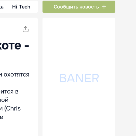
ка
Hi-Tech
Сообщить новость
оте -
м охотятся
ится в
пой
 (Chris
е
я