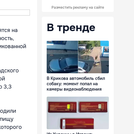
Разместить рекламу на сайте
В тренде
ятся на
ость,
ликованной
адского
ой
В Крикова автомобиль сбил
собаку: момент попал на
 3,3
камеры видеонаблюдения
водили
 пищу
которого