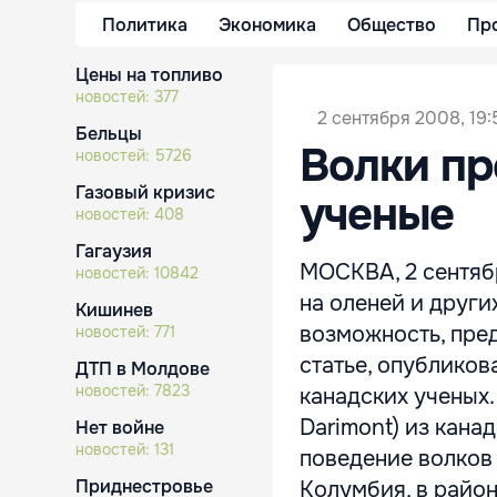
Политика
Экономика
Общество
Пр
Цены на топливо
новостей:
377
2 сентября 2008, 19:
Бельцы
Волки пр
новостей:
5726
Газовый кризис
ученые
новостей:
408
Гагаузия
МОСКВА, 2 сентябр
новостей:
10842
на оленей и други
Кишинев
возможность, пред
новостей:
771
статье, опубликов
ДТП в Молдове
новостей:
7823
канадских ученых.
Darimont) из кана
Нет войне
новостей:
131
поведение волков
Приднестровье
Колумбия, в район