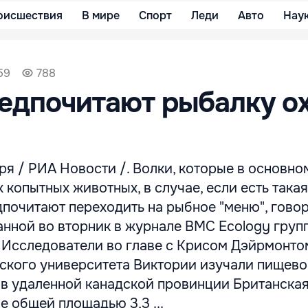
оисшествия
В мире
Спорт
Леди
Авто
Нау
59
788
едпочитают рыбалку ох
я / РИА Новости /. Волки, которые в основно
х копытных животных, в случае, если есть такая
почитают переходить на рыбное "меню", говор
анной во вторник в журнале BMC Ecology груп
 Исследователи во главе с Крисом Дэйрмонтом
дского университета Виктории изучали пищево
 в удаленной канадской провинции Британска
е общей площадью 3,3 ...