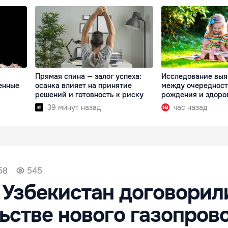
Прямая спина — залог успеха:
Исследование выя
енные
осанка влияет на принятие
между очереднос
решений и готовность к риску
рождения и здоро
39 минут назад
час назад
58
545
 Узбекистан договорил
ьстве нового газопров