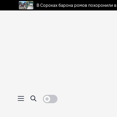
В Сороках барона ромов похоронили в