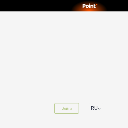
⌵
RU
Войти