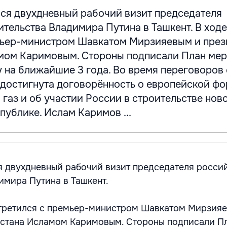
ся двухдневный рабочий визит председателя
тельства Владимира Путина в Ташкент. В ходе
мьер-министром Шавкатом Мирзияевым и пре
мом Каримовым. Стороны подписали План ме
 на ближайшие 3 года. Во время переговоров 
 достигнута договорённость о европейской ф
 газ и об участии России в строительстве нов
публике. Ислам Каримов ...
 двухдневный рабочий визит председателя росси
имира Путина в Ташкент.
стретился с премьер-министром Шавкатом Мирзия
истана Исламом Каримовым. Стороны подписали П