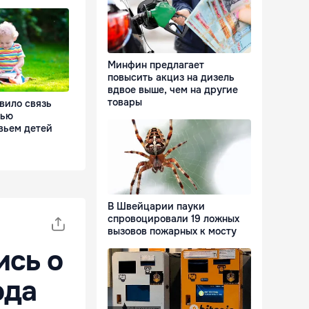
Минфин предлагает
повысить акциз на дизель
вдвое выше, чем на другие
товары
вило связь
тью
вьем детей
В Швейцарии пауки
спровоцировали 19 ложных
вызовов пожарных к мосту
ись о
ода