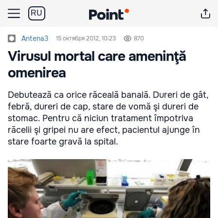
RU
Antena3
15 октября 2012, 10:23
870
Virusul mortal care ameninţă
omenirea
Debutează ca orice răceală banală. Dureri de gât,
febră, dureri de cap, stare de vomă şi dureri de
stomac. Pentru că niciun tratament împotriva
răcelii şi gripei nu are efect, pacientul ajunge în
stare foarte gravă la spital.