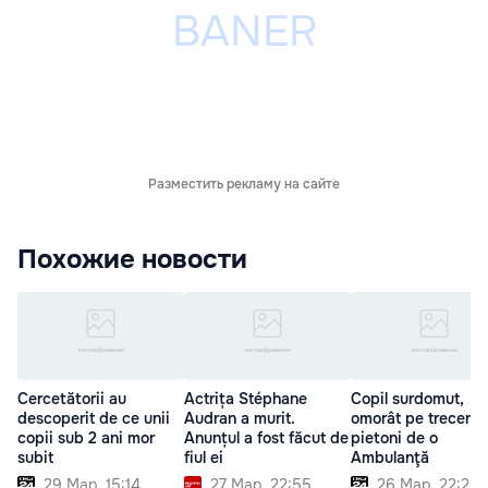
Разместить рекламу на сайте
Похожие новости
Cercetătorii au
Actrița Stéphane
Copil surdomut,
descoperit de ce unii
Audran a murit.
omorât pe trecerea
copii sub 2 ani mor
Anunțul a fost făcut de
pietoni de o
subit
fiul ei
Ambulanţă
29 Мар. 15:14
27 Мар. 22:55
26 Мар. 22:20