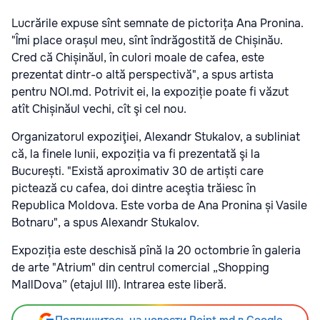
Lucrările expuse sînt semnate de pictorița Ana Pronina.
"Îmi place orașul meu, sînt îndrăgostită de Chișinău.
Cred că Chișinăul, în culori moale de cafea, este
prezentat dintr-o altă perspectivă", a spus artista
pentru NOI.md. Potrivit ei, la expoziție poate fi văzut
atît Chișinăul vechi, cît şi cel nou.
Organizatorul expoziţiei, Alexandr Stukalov, a subliniat
că, la finele lunii, expoziția va fi prezentată şi la
București. "Există aproximativ 30 de artiști care
pictează cu cafea, doi dintre aceştia trăiesc în
Republica Moldova. Este vorba de Ana Pronina și Vasile
Botnaru", a spus Alexandr Stukalov.
Expoziția este deschisă pînă la 20 octombrie în galeria
de arte "Atrium" din centrul comercial „Shopping
MallDova” (etajul III). Intrarea este liberă.