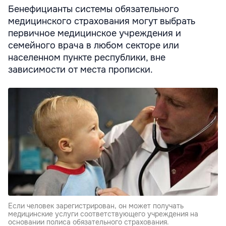
Бенефицианты системы обязательного
медицинского страхования могут выбрать
первичное медицинское учреждения и
семейного врача в любом секторе или
населенном пункте республики, вне
зависимости от места прописки.
Если человек зарегистрирован, он может получать
медицинские услуги соответствующего учреждения на
основании полиса обязательного страхования.