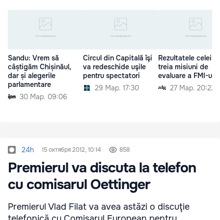
Sandu: Vrem să
Circul din Capitală îşi
Rezultatele celei d
câștigăm Chișinăul,
va redeschide uşile
treia misiuni de
dar și alegerile
pentru spectatori
evaluare a FMI-ului
parlamentare
29 Мар. 17:30
27 Мар. 20:22
30 Мар. 09:06
24h
15 октября 2012, 10:14
858
Premierul va discuta la telefon
cu comisarul Oettinger
Premierul Vlad Filat va avea astăzi o discuţie
telefonică cu Comisarul European pentru