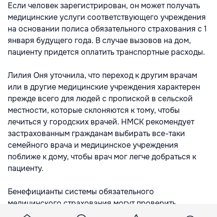
Если человек зарегистрирован, он может получать
медицинские услуги соответствующего учреждения
на основании полиса обязательного страхования с 1
января будущего года. В случае вызовов на дом,
пациенту придется оплатить транспортные расходы.
Лилия Оня уточнила, что переход к другим врачам
или в другие медицинские учреждения характерен
прежде всего для людей с пропиской в сельской
местности, которые склоняются к тому, чтобы
лечиться у городских врачей. НМСК рекомендует
застрахованным гражданам выбирать все-таки
семейного врача и медицинское учреждения
поближе к дому, чтобы врач мог легче добраться к
пациенту.
Бенефицианты системы обязательного
медицинского страхования могут проверить
первичное учреждение и семейного врача, у