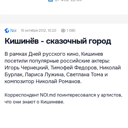
Noi
15 октября 2012, 10:20
1 080
Кишинёв - сказочный город
В рамках Дней русского кино, Кишинев
посетили популярные российские актеры:
Игорь Чернецкий, Тимофей Федоров, Николай
Бурлак, Лариса Лужина, Светлана Тома и
композитор Николай Романов.
Корреспондент NOI.md поинтересовался у артистов,
что они знают о Кишиневе.