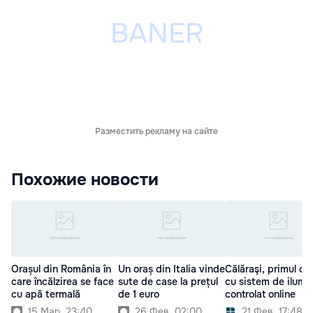
Разместить рекламу на сайте
Похожие новости
Orașul din România în
Un oraș din Italia vinde
Călăraşi, primul or
care încălzirea se face
sute de case la prețul
cu sistem de ilumi
cu apă termală
de 1 euro
controlat online
15 Мар. 23:40
26 Фев. 02:00
21 Фев. 17:48