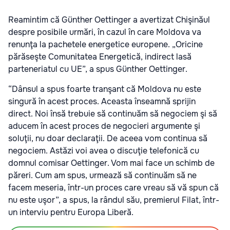
Reamintim că Günther Oettinger a avertizat Chişinăul
despre posibile urmări, în cazul în care Moldova va
renunţa la pachetele energetice europene. „Oricine
părăseşte Comunitatea Energetică, indirect lasă
parteneriatul cu UE”, a spus Günther Oettinger.
“Dânsul a spus foarte tranşant că Moldova nu este
singură în acest proces. Aceasta înseamnă sprijin
direct. Noi însă trebuie să continuăm să negociem şi să
aducem în acest proces de negocieri argumente şi
soluţii, nu doar declaraţii. De aceea vom continua să
negociem. Astăzi voi avea o discuţie telefonică cu
domnul comisar Oettinger. Vom mai face un schimb de
păreri. Cum am spus, urmează să continuăm să ne
facem meseria, într-un proces care vreau să vă spun că
nu este uşor”, a spus, la rândul său, premierul Filat, într-
un interviu pentru Europa Liberă.