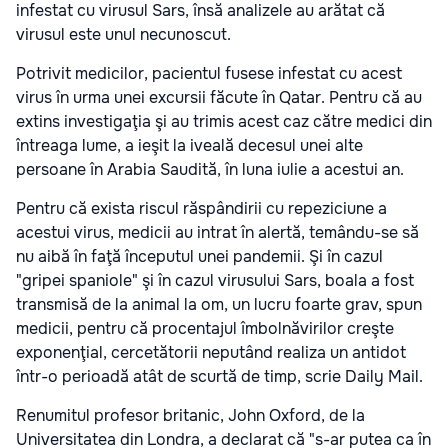
infestat cu virusul Sars, însă analizele au arătat că
virusul este unul necunoscut.
Potrivit medicilor, pacientul fusese infestat cu acest
virus în urma unei excursii făcute în Qatar. Pentru că au
extins investigaţia şi au trimis acest caz către medici din
întreaga lume, a ieşit la iveală decesul unei alte
persoane în Arabia Saudită, în luna iulie a acestui an.
Pentru că exista riscul răspândirii cu repeziciune a
acestui virus, medicii au intrat în alertă, temându-se să
nu aibă în faţă începutul unei pandemii. Şi în cazul
"gripei spaniole" şi în cazul virusului Sars, boala a fost
transmisă de la animal la om, un lucru foarte grav, spun
medicii, pentru că procentajul îmbolnăvirilor creşte
exponenţial, cercetătorii neputând realiza un antidot
într-o perioadă atât de scurtă de timp, scrie
Daily Mail
.
Renumitul profesor britanic, John Oxford, de la
Universitatea din Londra, a declarat că "s-ar putea ca în