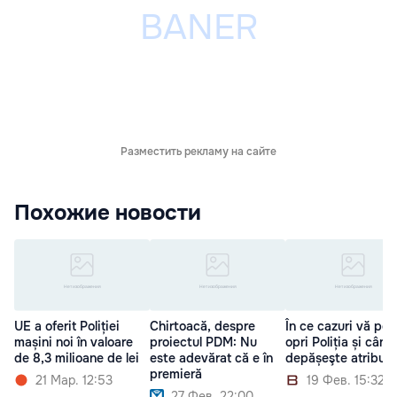
Разместить рекламу на сайте
Похожие новости
UE a oferit Poliției
Chirtoacă, despre
În ce cazuri vă poa
mașini noi în valoare
proiectul PDM: Nu
opri Poliția și când 
de 8,3 milioane de lei
este adevărat că e în
depășeşte atribuții
premieră
21 Мар. 12:53
19 Фев. 15:32
27 Фев. 22:00