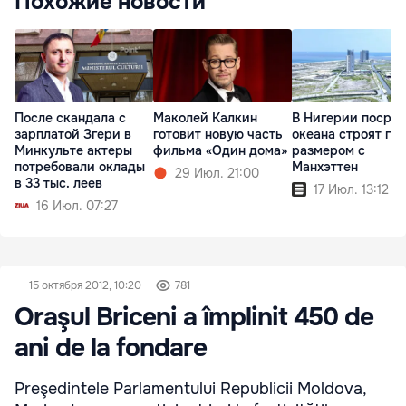
Похожие новости
После скандала с
Маколей Калкин
В Нигерии посре
зарплатой Згери в
готовит новую часть
океана строят го
Минкульте актеры
фильма «Один дома»
размером с
потребовали оклады
Манхэттен
29 Июл. 21:00
в 33 тыс. леев
17 Июл. 13:12
16 Июл. 07:27
15 октября 2012, 10:20
781
Oraşul Briceni a împlinit 450 de
ani de la fondare
Preşedintele Parlamentului Republicii Moldova,