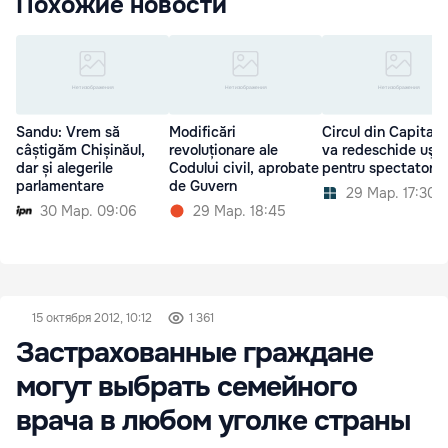
Похожие новости
Sandu: Vrem să
Modificări
Circul din Capitală 
câștigăm Chișinăul,
revoluționare ale
va redeschide uşil
dar și alegerile
Codului civil, aprobate
pentru spectatori
parlamentare
de Guvern
29 Мар. 17:30
30 Мар. 09:06
29 Мар. 18:45
15 октября 2012, 10:12
1 361
Застрахованные граждане
могут выбрать семейного
врача в любом уголке страны