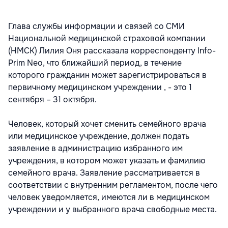
Глава службы информации и связей со СМИ
Национальной медицинской страховой компании
(НМСК) Лилия Оня рассказала корреспонденту Info-
Prim Neo, что ближайший период, в течение
которого гражданин может зарегистрироваться в
первичному медицинском учреждении , - это 1
сентября – 31 октября.
Человек, который хочет сменить семейного врача
или медицинское учреждение, должен подать
заявление в администрацию избранного им
учреждения, в котором может указать и фамилию
семейного врача. Заявление рассматривается в
соответствии с внутренним регламентом, после чего
человек уведомляется, имеются ли в медицинском
учреждении и у выбранного врача свободные места.