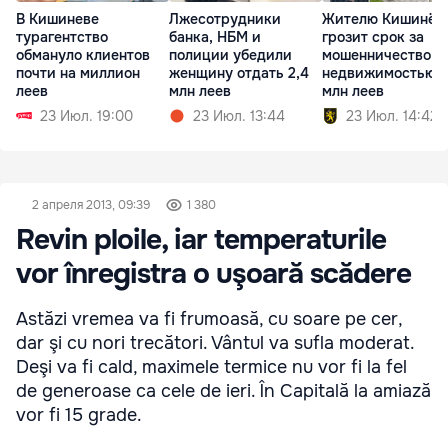
В Кишиневе
Лжесотрудники
Жителю Кишинёв
турагентство
банка, НБМ и
грозит срок за
обмануло клиентов
полиции убедили
мошенничество с
почти на миллион
женщину отдать 2,4
недвижимостью н
леев
млн леев
млн леев
23 Июл. 19:00
23 Июл. 13:44
23 Июл. 14:42
2 апреля 2013, 09:39
1 380
Revin ploile, iar temperaturile
vor înregistra o uşoară scădere
Astăzi vremea va fi frumoasă, cu soare pe cer,
dar şi cu nori trecători. Vântul va sufla moderat.
Deşi va fi cald, maximele termice nu vor fi la fel
de generoase ca cele de ieri. În Capitală la amiază
vor fi 15 grade.