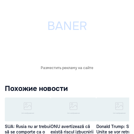
Разместить рекламу на сайте
Похожие новости
SUA: Rusia nu ar trebui
ONU avertizează că
Donald Trump: Sta
să se comporte ca o
există riscul izbucnirii
Unite se vor retrag