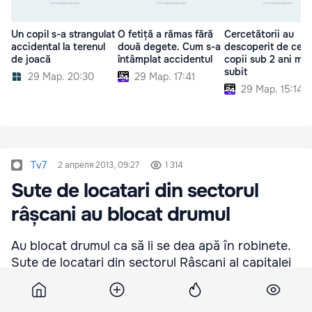
Un copil s-a strangulat
O fetiță a rămas fără
Cercetătorii au
accidental la terenul
două degete. Cum s-a
descoperit de ce u
de joacă
întâmplat accidentul
copii sub 2 ani mor
subit
29 Мар. 20:30
29 Мар. 17:41
29 Мар. 15:14
Tv7
2 апреля 2013, 09:27
1 314
Sute de locatari din sectorul
râșcani au blocat drumul
Au blocat drumul ca să li se dea apă în robinete.
Sute de locatari din sectorul Râșcani al capitalei
au protestat ieri după ce au fost deconectați de
la conducta de apă. Întreprinderea „Apă-Canal” a