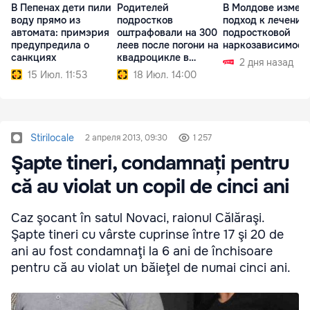
В Пепенах дети пили
Родителей
В Молдове измен
воду прямо из
подростков
подход к лечению
автомата: примэрия
оштрафовали на 300
подростковой
предупредила о
леев после погони на
наркозависимост
санкциях
квадроцикле в
2 дня назад
Сороках
15 Июл. 11:53
18 Июл. 14:00
Stirilocale
2 апреля 2013, 09:30
1 257
Şapte tineri, condamnați pentru
că au violat un copil de cinci ani
Caz şocant în satul Novaci, raionul Călăraşi.
Şapte tineri cu vârste cuprinse între 17 şi 20 de
ani au fost condamnaţi la 6 ani de închisoare
pentru că au violat un băieţel de numai cinci ani.