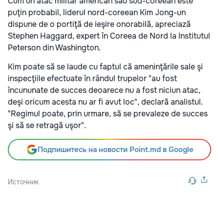
Cum un atac militar american sau sud-coreean este
puţin probabil, liderul nord-coreean Kim Jong-un
dispune de o portiţă de ieşire onorabilă, apreciază
Stephen Haggard, expert în Coreea de Nord la Institutul
Peterson din Washington.
Kim poate să se laude cu faptul că ameninţările sale şi
inspecţiile efectuate în rândul trupelor "au fost
încununate de succes deoarece nu a fost niciun atac,
deşi oricum acesta nu ar fi avut loc", declară analistul.
"Regimul poate, prin urmare, să se prevaleze de succes
şi să se retragă uşor".
Подпишитесь на новости Point.md в Google
Источник