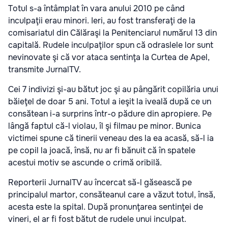
Totul s-a întâmplat în vara anului 2010 pe când
inculpaţii erau minori. Ieri, au fost transferaţi de la
comisariatul din Călăraşi la Penitenciarul numărul 13 din
capitală. Rudele inculpaţilor spun că odraslele lor sunt
nevinovate şi că vor ataca sentinţa la Curtea de Apel,
transmite JurnalTV
.
Cei 7 indivizi şi-au bătut joc şi au pângărit copilăria unui
băieţel de doar 5 ani. Totul a ieşit la iveală după ce un
consătean i-a surprins într-o pădure din apropiere. Pe
lângă faptul că-l violau, îl şi filmau pe minor. Bunica
victimei spune că tinerii veneau des la ea acasă, să-l ia
pe copil la joacă, însă, nu ar fi bănuit că în spatele
acestui motiv se ascunde o crimă oribilă.
Reporterii JurnalTV au încercat să-l găsească pe
principalul martor, consăteanul care a văzut totul, însă,
acesta este la spital. După pronunţarea sentinţei de
vineri, el ar fi fost bătut de rudele unui inculpat.