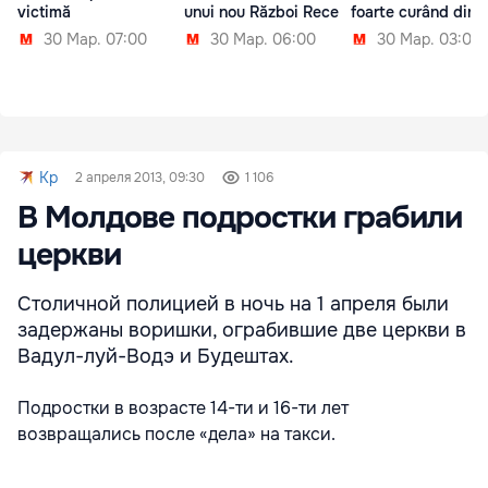
victimă
unui nou Război Rece
foarte curând din S
30 Мар. 07:00
30 Мар. 06:00
30 Мар. 03:00
Kp
2 апреля 2013, 09:30
1 106
В Молдове подростки грабили
церкви
Столичной полицией в ночь на 1 апреля были
задержаны воришки, ограбившие две церкви в
Вадул-луй-Водэ и Будештах.
Подростки в возрасте 14-ти и 16-ти лет
возвращались после «дела» на такси.