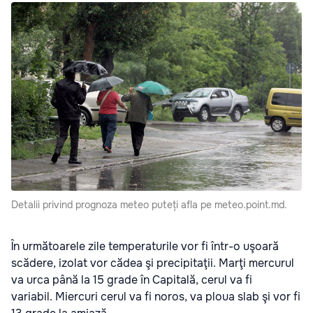
Detalii privind prognoza meteo puteți afla pe meteo.point.md.
În următoarele zile temperaturile vor fi într-o uşoară
scădere, izolat vor cădea şi precipitaţii.
Marţi mercurul
va urca până la 15 grade în Capitală, cerul va fi
variabil. Miercuri cerul va fi noros, va ploua slab şi vor fi