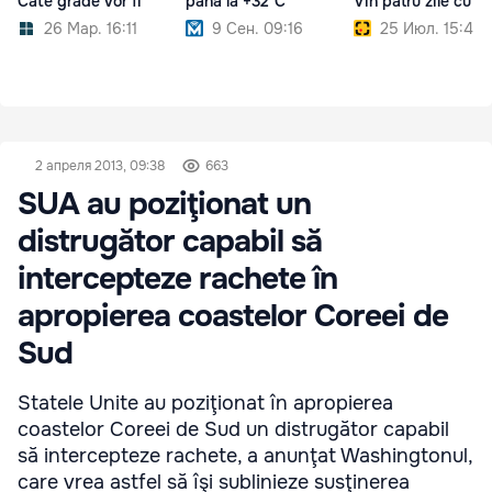
Câte grade vor fi
până la +32°C
Vin patru zile cu pl
26 Мар. 16:11
9 Сен. 09:16
25 Июл. 15:45
2 апреля 2013, 09:38
663
SUA au poziţionat un
distrugător capabil să
intercepteze rachete în
apropierea coastelor Coreei de
Sud
Statele Unite au poziţionat în apropierea
coastelor Coreei de Sud un distrugător capabil
să intercepteze rachete, a anunţat Washingtonul,
care vrea astfel să îşi sublinieze susţinerea