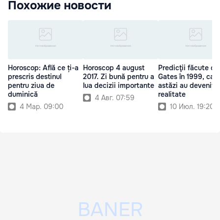
Похожие новости
Horoscop: Află ce ți-a
Horoscop 4 august
Predicţii făcute de 
prescris destinul
2017. Zi bună pentru a
Gates în 1999, car
pentru ziua de
lua decizii importante
astăzi au devenit
duminică
realitate
4 Авг. 07:59
4 Мар. 09:00
10 Июл. 19:20