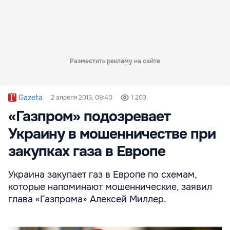
Разместить рекламу на сайте
Gazeta
2 апреля 2013, 09:40
1 203
«Газпром» подозревает
Украину в мошенничестве при
закупках газа в Европе
Украина закупает газ в Европе по схемам,
которые напоминают мошеннические, заявил
глава «Газпрома» Алексей Миллер.