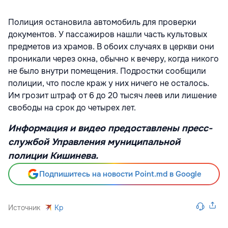
Полиция остановила автомобиль для проверки
документов. У пассажиров нашли часть культовых
предметов из храмов. В обоих случаях в церкви они
проникали через окна, обычно к вечеру, когда никого
не было внутри помещения. Подростки сообщили
полиции, что после краж у них ничего не осталось.
Им грозит штраф от 6 до 20 тысяч леев или лишение
свободы на срок до четырех лет.
Информация и видео предоставлены пресс-
службой Управления муниципальной
полиции Кишинева.
Подпишитесь на новости Point.md в Google
Источник
Kp