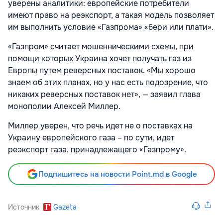
уверены аналитики: европейские потребители
имеют право на реэкспорт, а такая модель позволяет
им выполнить условие «Газпрома» «бери или плати».
«Газпром» считает мошенническими схемы, при
помощи которых Украина хочет получать газ из
Европы путем реверсных поставок. «Мы хорошо
знаем об этих планах, но у нас есть подозрение, что
никаких реверсных поставок нет», — заявил глава
монополии Алексей Миллер.
Миллер уверен, что речь идет не о поставках на
Украину европейского газа – по сути, идет
реэкспорт газа, принадлежащего «Газпрому».
Подпишитесь на новости Point.md в Google
Источник
Gazeta