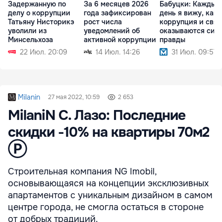
Задержанную по
За 6 месяцев 2026
Бабуцки: Каждый
делу о коррупции
года зафиксирован
день я вижу, как
Татьяну Нисторикэ
рост числа
коррупция и связ
уволили из
уведомлений об
оказываются сил
Минсельхоза
активной коррупции
правды
22 Июл. 20:09
14 Июл. 14:26
31 Июл. 09:57
Milanin
27 мая 2022, 10:59
2 653
MilaniN С. Лазо: Последние
скидки -10% на квартиры 70м2
Ⓟ
Строительная компания NG Imobil,
основывающаяся на концепции эксклюзивных
апартаментов с уникальным дизайном в самом
центре города, не смогла остаться в стороне
от добрых традиций.