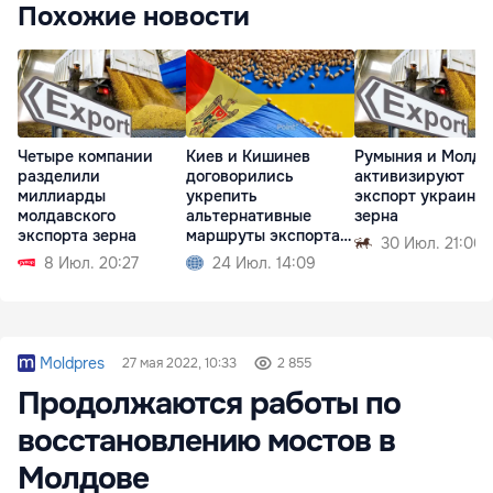
Похожие новости
Четыре компании
Киев и Кишинев
Румыния и Молдо
разделили
договорились
активизируют
миллиарды
укрепить
экспорт украинск
молдавского
альтернативные
зерна
экспорта зерна
маршруты экспорта
30 Июл. 21:00
зерна
8 Июл. 20:27
24 Июл. 14:09
Moldpres
27 мая 2022, 10:33
2 855
Продолжаются работы по
восстановлению мостов в
Молдове