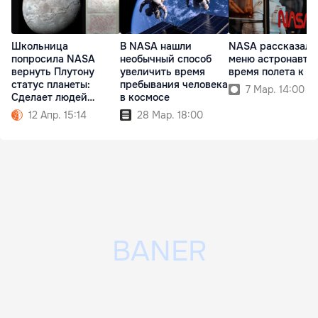
Школьница
В NASA нашли
NASA рассказало
попросила NASA
необычный способ
меню астронавтов
вернуть Плутону
увеличить время
время полета к Л
статус планеты:
пребывания человека
7 Мар. 14:00
Сделает людей
в космосе
счастливыми
12 Апр. 15:14
28 Мар. 18:00