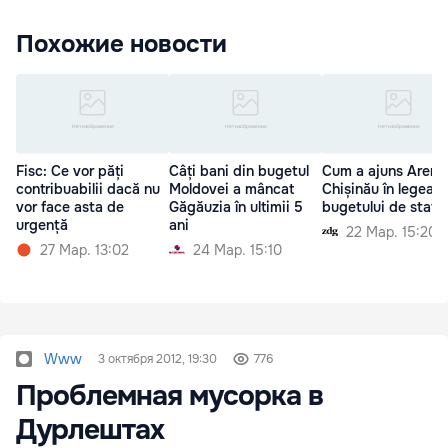
Похожие новости
Fisc: Ce vor păți
Câți bani din bugetul
Cum a ajuns Arena
contribuabilii dacă nu
Moldovei a mâncat
Chișinău în legea
vor face asta de
Găgăuzia în ultimii 5
bugetului de stat 
urgență
ani
22 Мар. 15:20
27 Мар. 13:02
24 Мар. 15:10
Www
3 октября 2012, 19:30
776
Проблемная мусорка в
Дурлештах