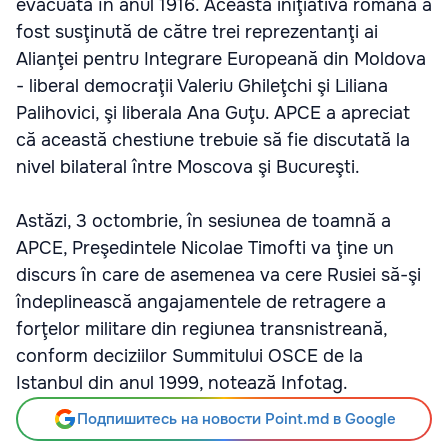
evacuată în anul 1916. Această iniţiativă română a
fost susţinută de către trei reprezentanţi ai
Alianţei pentru Integrare Europeană din Moldova
- liberal democraţii Valeriu Ghileţchi şi Liliana
Palihovici, şi liberala Ana Guţu. APCE a apreciat
că această chestiune trebuie să fie discutată la
nivel bilateral între Moscova şi Bucureşti.
Astăzi, 3 octombrie, în sesiunea de toamnă a
APCE, Preşedintele Nicolae Timofti va ţine un
discurs în care de asemenea va cere Rusiei să-şi
îndeplinească angajamentele de retragere a
forţelor militare din regiunea transnistreană,
conform deciziilor Summitului OSCE de la
Istanbul din anul 1999, notează Infotag.
Подпишитесь на новости Point.md в Google