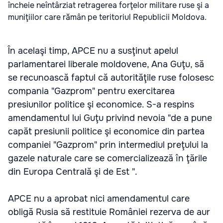
încheie neîntârziat retragerea forţelor militare ruse şi a
muniţiilor care rămân pe teritoriul Republicii Moldova.
În acelaşi timp, APCE nu a susţinut apelul
parlamentarei liberale moldovene, Ana Guţu, să
se recunoască faptul că autorităţile ruse folosesc
compania "Gazprom" pentru exercitarea
presiunilor politice şi economice. S-a respins
amendamentul lui Guţu privind nevoia "de a pune
capăt presiunii politice şi economice din partea
companiei "Gazprom" prin intermediul preţului la
gazele naturale care se comercializează în ţările
din Europa Centrală şi de Est ".
APCE nu a aprobat nici amendamentul care
obligă Rusia să restituie României rezerva de aur