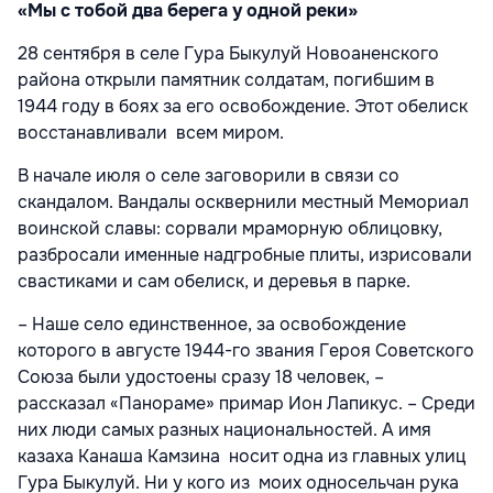
«Мы с тобой два берега у одной реки»
28 сентября в селе Гура Быкулуй Новоаненского
района открыли памятник солдатам, погибшим в
1944 году в боях за его освобождение. Этот обелиск
восстанавливали всем миром.
В начале июля о селе заговорили в связи со
скандалом. Вандалы осквернили местный Мемориал
воинской славы: сорвали мраморную облицовку,
разбросали именные надгробные плиты, изрисовали
свастиками и сам обелиск, и деревья в парке.
– Наше село единственное, за освобождение
которого в августе 1944-го звания Героя Советского
Союза были удостоены сразу 18 человек, –
рассказал «Панораме» примар Ион Лапикус. – Среди
них люди самых разных национальностей. А имя
казаха Канаша Камзина носит одна из главных улиц
Гура Быкулуй. Ни у кого из моих односельчан рука