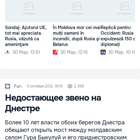
Sondaj: Ajutorul UE,
În Moldova mor cei mai
Replică pentru
tot mai apreciata.
mulți oameni în
Occident: Rusia
Rusia, văzută ca
incendii, după Rusia şi
expulzează 150 de
ameninţare
Belarus
diplomați
30 Мар. 13:51
30 Мар. 12:15
30 Мар. 10:14
Pan
3 октября 2012, 19:15
2 359
Недостающее звено на
Днестре
Более 10 лет власти обоих берегов Днестра
обещают открыть мост между молдавским
селом Гура Быкулуй и его приднестровским