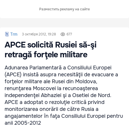
Разместить рекламу на сайте
Trm
3 октября 2012, 19:28
677
APCE solicită Rusiei să-şi
retragă forţele militare
Adunarea Parlamentară a Consiliului Europei
(APCE) insistă asupra necesităţii de evacuare a
forţelor militare ale Rusei din Moldova,
renunţarea Moscovei la recunoaşterea
independenţei Abhaziei şi a Osetiei de Nord.
APCE a adoptat o rezoluţie critică privind
monitorizarea onorării de către Rusia a
angajamentelor în faţa Consiliului Europei pentru
anii 2005-2012