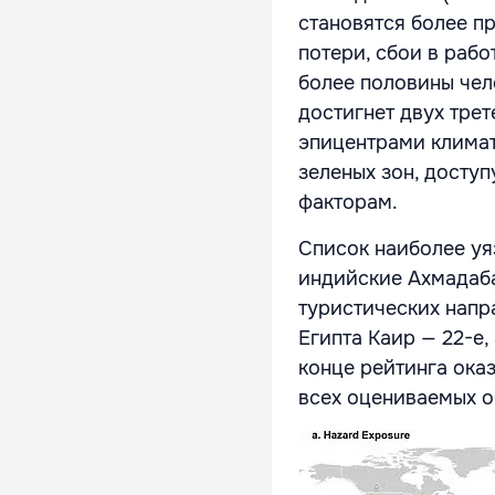
становятся более п
потери, сбои в рабо
более половины чело
достигнет двух тре
эпицентрами климат
зеленых зон, досту
факторам.
Список наиболее уя
индийские Ахмадаба
туристических напр
Египта Каир — 22-е
конце рейтинга ока
всех оцениваемых о