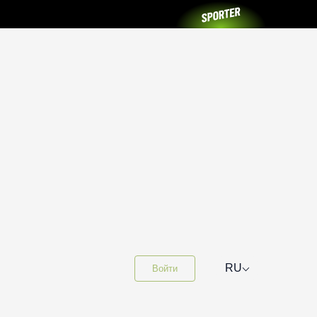
⌵
RU
Войти