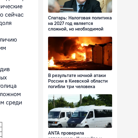
мические
то сейчас
Спатарь: Налоговая политика
 доля
на 2027 год является
сложной, но необходимой
аличию
ким
едив
В результате ночной атаки
ных
России в Киевской области
толица
погибли три человека
положном
ым среди
ANTA проверила