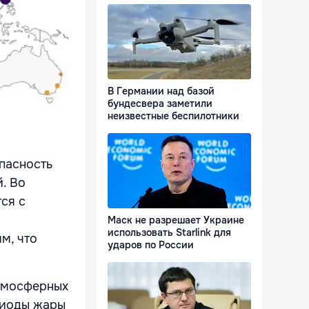
В Германии над базой
бундесвера заметили
неизвестные беспилотники
пасность
. Во
ся с
Маск не разрешает Украине
использовать Starlink для
м, что
ударов по России
тмосферных
риоды жары