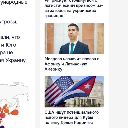
РМ рискует столкнуться с
дународные
логистическим кризисом из-
за заторов на украинских
границах
угрозы,
с
али, что
 и Юго-
ра не
Молдова назначит послов в
я Украину,
Африку и Латинскую
Америку
США ищут потенциального
нового лидера для Кубы
по типу Делси Родригес