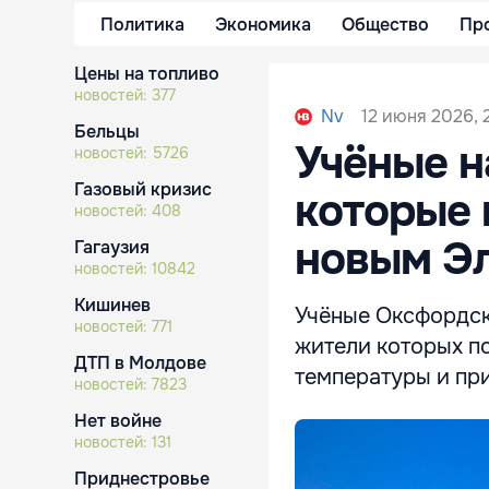
Политика
Экономика
Общество
Пр
Цены на топливо
новостей:
377
12 июня 2026, 
Nv
Бельцы
Учёные н
новостей:
5726
Газовый кризис
которые 
новостей:
408
новым Э
Гагаузия
новостей:
10842
Кишинев
Учёные Оксфордск
новостей:
771
жители которых п
ДТП в Молдове
температуры и пр
новостей:
7823
Нет войне
новостей:
131
Приднестровье