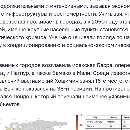
родолжительными и интенсивными, вызывая эконо
те инфраструктуры и рост смертности. Учитывая, ч
вечества проживает в городах, а к 2050 году эта
тей, именно крупные населенные пункты становятся
ического кризиса. Ученые оценивали города по н
пу к кондиционированию и социально-экономичес
звимых городов возглавила иракская Басра, опер
д и Нагпур, а также Бамако в Мали. Среди извест
авлений вьетнамский Хошимин занял 16-е место, с
, а Бангкок оказался на 38-й позиции. На противо
зался Лондон, который признали наименее уязвим
бъектов.