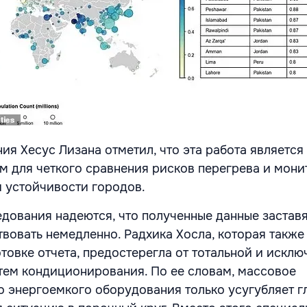
ия Хесус Лизана отметил, что эта работа является
м для четкого сравнения рисков перегрева и мони
и устойчивости городов.
дования надеются, что полученные данные застав
твовать немедленно. Радхика Хосла, которая также
товке отчета, предостерегла от тотальной и искл
тем кондиционирования. По ее словам, массовое
о энергоемкого оборудования только усугубляет г