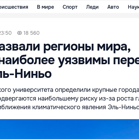
оисшествия
В мире
Спорт
Леди
Авто
Нау
23:50
18 560
азвали регионы мира,
наиболее уязвимы пер
ль-Ниньо
ого университета определили крупные города
одвергаются наибольшему риску из-за роста 
иближения климатического явления Эль-Ниньо