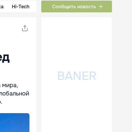
ка
Hi-Tech
Сообщить новость
ед
 мира,
глобальной
.