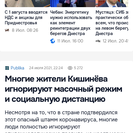
С 1 августа вводятся
Чебан: Энергетику
Мустяцэ: СИБ зна
НДС и акцизы для
нужно использовать
практически обо
Приднестровья
как элемент
всем, что происх
реинтеграции двух
на левом берегу
8 Июл. 08:26
берегов Днестра
Днестра
11 Июл. 16:00
12 Июл. 20:45
Publika
24 июля 2021, 22:24
5 272
Многие жители Кишинёва
игнорируют масочный режим
и социальную дистанцию
Несмотря на то, что в стране подтвердился
этот опасный штамм коронавируса, многие
люди полностью игнорируют