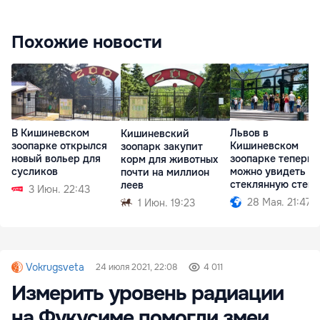
Похожие новости
В Кишиневском
Львов в
Кишиневский
зоопарке открылся
Кишиневском
зоопарк закупит
новый вольер для
зоопарке теперь
корм для животных
сусликов
можно увидеть ч
почти на миллион
стеклянную стену
леев
3 Июн. 22:43
28 Мая. 21:47
1 Июн. 19:23
Vokrugsveta
24 июля 2021, 22:08
4 011
Измерить уровень радиации
на Фукусиме помогли змеи