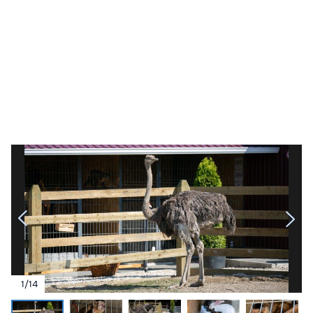
1
/
14