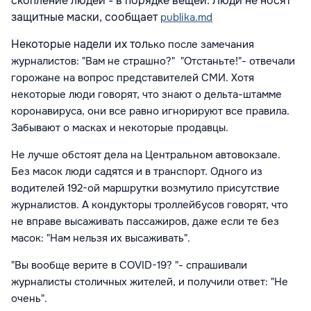
скопление людей - в порядке вещей. Люди не носят
защитные маски, сообщает
publika.md
Некоторые надели их тол
ько после замечания
журналистов: "
Вам не страшно?
" "Отстаньте!"- отвечали
горожане на вопрос представителей СМИ. Хотя
некоторые люди говорят, что знают о дельта-штамме
коронавируса, они все равно игнорируют все правила.
Забывают о масках и некоторые продавцы.
Не лучше обстоят дела на Центральном автовокзале.
Без масок люди садятся и в транспорт. Одного из
водителей 192-ой маршрутки возмутило присутствие
журналистов. А кондукторы троллейбусов говорят, что
не вправе высаживать пассажиров, даже если те без
масок: "Нам нельзя их высаживать".
"Вы вообще верите в COVID-19? "- спрашивали
журналисты столичных жителей, и получили ответ: "
Не
очень
".