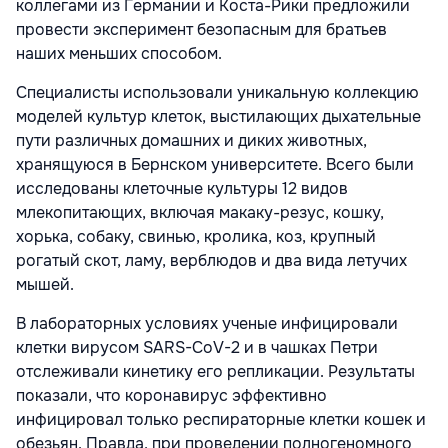
коллегами из Германии и Коста-Рики предложили
провести эксперимент безопасным для братьев
наших меньших способом.
Специалисты использовали уникальную коллекцию
моделей культур клеток, выстилающих дыхательные
пути различных домашних и диких животных,
хранящуюся в Бернском университете. Всего были
исследованы клеточные культуры 12 видов
млекопитающих, включая макаку-резус, кошку,
хорька, собаку, свинью, кролика, коз, крупный
рогатый скот, ламу, верблюдов и два вида летучих
мышей.
В лабораторных условиях ученые инфицировали
клетки вирусом SARS-CoV-2 и в чашках Петри
отслеживали кинетику его репликации. Результаты
показали, что коронавирус эффективно
инфицировал только респираторные клетки кошек и
обезьян. Правда, при проведении полногеномного