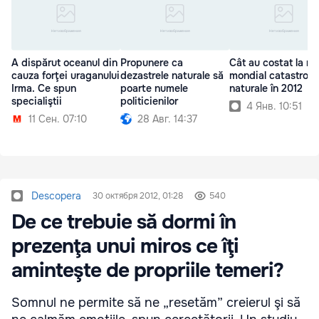
A dispărut oceanul din
Propunere ca
Cât au costat la ni
cauza forţei uraganului
dezastrele naturale să
mondial catastrofe
Irma. Ce spun
poarte numele
naturale în 2012
specialiştii
politicienilor
4 Янв. 10:51
11 Сен. 07:10
28 Авг. 14:37
Descopera
30 октября 2012, 01:28
540
De ce trebuie să dormi în
prezenţa unui miros ce îţi
aminteşte de propriile temeri?
Somnul ne permite să ne „resetăm” creierul şi să