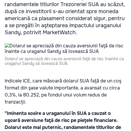
randamentele titlurilor Trezoreriei SUA au scăzut,
după ce investitorii s-au orientat spre moneda
americană ca plasament considerat sigur, pentru
a se pregăti în aşteptarea impactului uraganului
Sandy, potrivit MarketWatch.
Dolarul se apreciază din cauza aversiunii faţă de risc înainte ca
uraganul Sandy să lovească SUA
Indicele ICE, care măsoară dolarul SUA faţă de un coş
format din şase valute importante, a avansat cu circa
0,3%, la 80.252, pe fondul unui volum redus de
tranzacţii.
"Iminenta sosire a uraganului în SUA a cauzat o
uşoară aversiune faţă de risc pe pieţele financiare.
Dolarul este mai puternic, randamentele titlurilor de