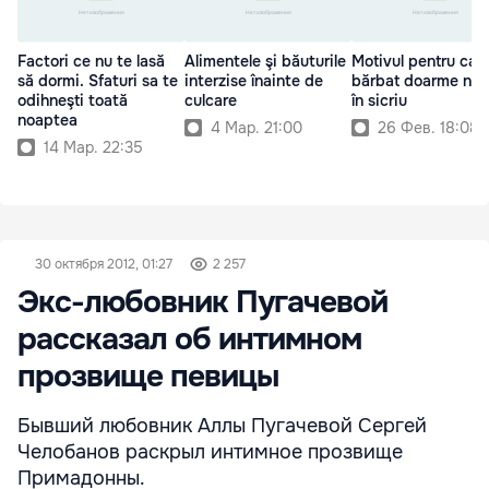
Factori ce nu te lasă
Alimentele şi băuturile
Motivul pentru car
să dormi. Sfaturi sa te
interzise înainte de
bărbat doarme nu
odihneşti toată
culcare
în sicriu
noaptea
4 Мар. 21:00
26 Фев. 18:08
14 Мар. 22:35
30 октября 2012, 01:27
2 257
Экс-любовник Пугачевой
рассказал об интимном
прозвище певицы
Бывший любовник Аллы Пугачевой Сергей
Челобанов раскрыл интимное прозвище
Примадонны.