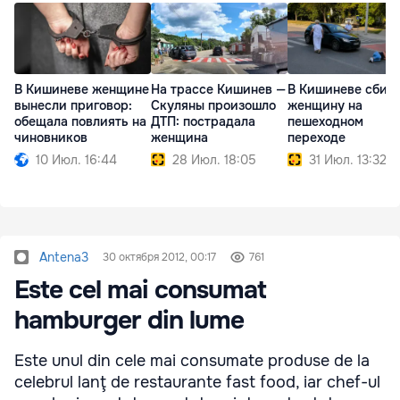
В Кишиневе женщине
На трассе Кишинев —
В Кишиневе сбил
вынесли приговор:
Скуляны произошло
женщину на
обещала повлиять на
ДТП: пострадала
пешеходном
чиновников
женщина
переходе
10 Июл. 16:44
28 Июл. 18:05
31 Июл. 13:32
Antena3
30 октября 2012, 00:17
761
Este cel mai consumat
hamburger din lume
Este unul din cele mai consumate produse de la
celebrul lanţ de restaurante fast food, iar chef-ul