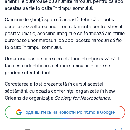
amintirile dureroase cu anumite mirosuri, pentru ca apoi
acestea să fie folosite în timpul somnului.
Oamenii de ştiinţă spun că această tehnică ar putea
duce la dezvoltarea unor noi tratamente pentru stresul
posttraumatic, asociind imaginile ce formează amintirile
dureroase unor mirosuri, ca apoi aceste mirosuri să fie
folosite în timpul somnului.
Următorul pas pe care cercetătorii intenţionează să-l
facă este identificarea etapei somnului în care se
produce efectul dorit.
Cercetarea a fost prezentată în cursul acestei
săptămâni, cu ocazia conferinţei organizate în New
Orleans de organizaţia
Society for Neuroscience.
Подпишитесь на новости Point.md в Google