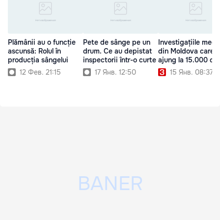
Plămânii au o funcție
Pete de sânge pe un
Investigațiile medi
ascunsă: Rolul în
drum. Ce au depistat
din Moldova care
producția sângelui
inspectorii într-o curte
ajung la 15.000 de 
12 Фев. 21:15
17 Янв. 12:50
15 Янв. 08:37