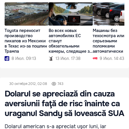
Toyota переносит
Во всех новых
Машины без
производство
автомобилях ЕС
техосмотра или с
пикапов из Мексики
станут
серьезными
в Техас из-за пошлин
обязательными
поломками
Трампа
камеры, следящие за
автоматически л
водителем
регистрации
8 Июл. 09:13
13 Июл. 17:38
9 Июл. 14:43
30 октября 2012, 02:08
743
Dolarul se apreciază din cauza
aversiunii faţă de risc înainte ca
uraganul Sandy să lovească SUA
Dolarul american s-a apreciat uşor luni, iar