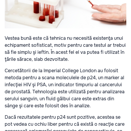
Vestea bună este că tehnica nu necesită existenţa unui
echipament sofisticat, motiv pentru care testul ar trebui
să fie simplu şi ieftin. În acest fel el va putea fi utilizat în
ţările sărace, slab dezvoltate.
Cercetătorii de la Imperial College London au folosit
metoda pentru a scana moleculele de p24, un marker al
infecţiei HIV şi PSA, un indicator timpuriu al cancerului
de prostată. Tehnologia este utilizată pentru analizarea
serului sangvin, un fluid gălbui care este extras din
sânge şi care este folosit des în analize.
Dacă rezultatele pentru p24 sunt pozitive, acestea se
pot vedea cu ochiu liber pentru că există o reacţie care