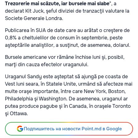
Trezorerie mai scăzute, iar bursele mai slabe
", a
declarat Kit Juck, şeful diviziei de tranzacţii valutare la
Societe Generale Londra.
Publicarea în SUA de date care au arătat o creştere de
0,8% a cheltuielilor de consum în septembrie, peste
aşteptările analiştilor, a susţinut, de asemenea, dolarul.
Bursele americane vor rămâne închise luni şi, posibil,
marţi din cauza efectelor uraganului.
Uraganul Sandy este aşteptat să ajungă pe coasta de
Vest luni seara, în Statele Unite, urmând să afecteze mai
multe oraşe importante, între care New York, Boston,
Philadelphia şi Washington. De asemenea, uraganul ar
putea produce pagube şi în Canada, în oraşele Toronto
şi Ottawa.
Подпишитесь на новости Point.md в Google