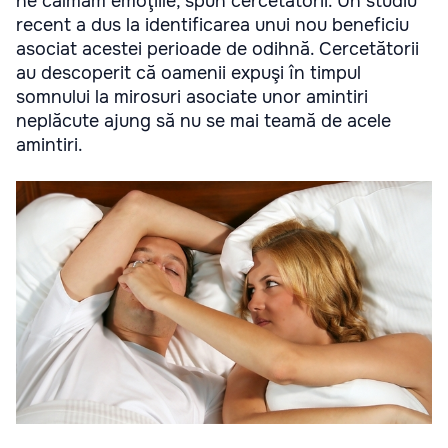
ne calmăm emoţiile, spun cercetătorii. Un studiu
recent a dus la identificarea unui nou beneficiu
asociat acestei perioade de odihnă. Cercetătorii
au descoperit că oamenii expuşi în timpul
somnului la mirosuri asociate unor amintiri
neplăcute ajung să nu se mai teamă de acele
amintiri.