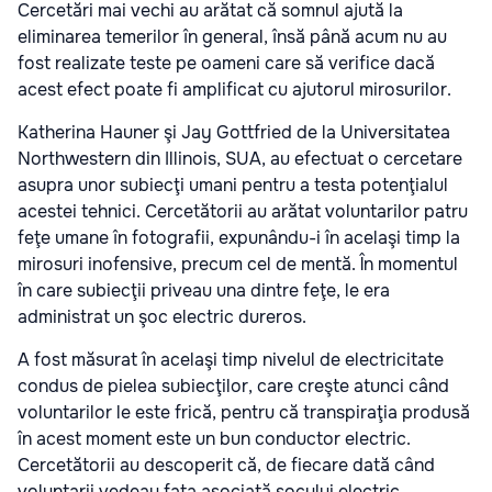
Cercetări mai vechi au arătat că somnul ajută la
eliminarea temerilor în general, însă până acum nu au
fost realizate teste pe oameni care să verifice dacă
acest efect poate fi amplificat cu ajutorul mirosurilor.
Katherina Hauner şi Jay Gottfried de la Universitatea
Northwestern din Illinois, SUA, au efectuat o cercetare
asupra unor subiecţi umani pentru a testa potenţialul
acestei tehnici. Cercetătorii au arătat voluntarilor patru
feţe umane în fotografii, expunându-i în acelaşi timp la
mirosuri inofensive, precum cel de mentă. În momentul
în care subiecţii priveau una dintre feţe, le era
administrat un şoc electric dureros.
A fost măsurat în acelaşi timp nivelul de electricitate
condus de pielea subiecţilor, care creşte atunci când
voluntarilor le este frică, pentru că transpiraţia produsă
în acest moment este un bun conductor electric.
Cercetătorii au descoperit că, de fiecare dată când
voluntarii vedeau faţa asociată şocului electric,