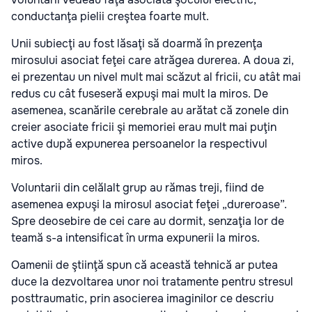
conductanţa pielii creştea foarte mult.
Unii subiecţi au fost lăsaţi să doarmă în prezenţa
mirosului asociat feţei care atrăgea durerea. A doua zi,
ei prezentau un nivel mult mai scăzut al fricii, cu atât mai
redus cu cât fuseseră expuşi mai mult la miros. De
asemenea, scanările cerebrale au arătat că zonele din
creier asociate fricii şi memoriei erau mult mai puţin
active după expunerea persoanelor la respectivul
miros.
Voluntarii din celălalt grup au rămas treji, fiind de
asemenea expuşi la mirosul asociat feţei „dureroase”.
Spre deosebire de cei care au dormit, senzaţia lor de
teamă s-a intensificat în urma expunerii la miros.
Oamenii de ştiinţă spun că această tehnică ar putea
duce la dezvoltarea unor noi tratamente pentru stresul
posttraumatic, prin asocierea imaginilor ce descriu