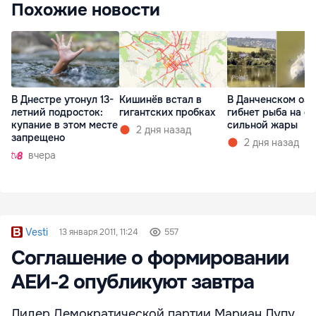
Похожие новости
В Днестре утонул 13-
Кишинёв встал в
В Данченском озе
летний подросток:
гигантских пробках
гибнет рыба на ф
купание в этом месте
сильной жары
2 дня назад
запрещено
2 дня назад
вчера
Vesti
13 января 2011, 11:24
557
Соглашение о формировании
АЕИ-2 опубликуют завтра
Лидер Демократической партии Мариан Лупу