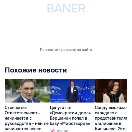
Разместить рекламу на сайте
Похожие новости
Стояногло:
Депутат от
Санду высказалас
Ответственность
«Демократии дома»
скандале с
начинается с
Вершинин попал в
представителями
руководства - или не
базу «Миротворца»
«Талибана» в
начинается вовсе
Кишиневе: Это по
вчера