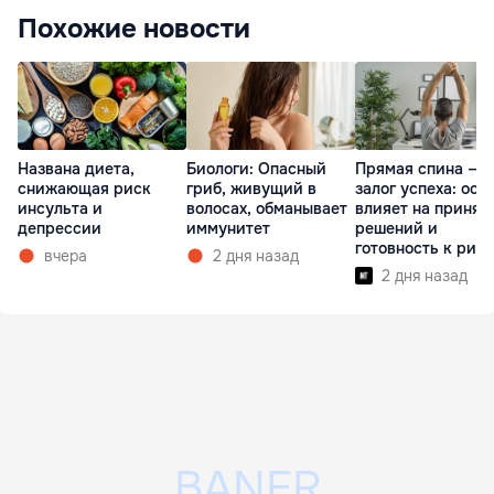
Похожие новости
Названа диета,
Биологи: Опасный
Прямая спина —
снижающая риск
гриб, живущий в
залог успеха: оса
инсульта и
волосах, обманывает
влияет на принят
депрессии
иммунитет
решений и
готовность к рис
вчера
2 дня назад
2 дня назад