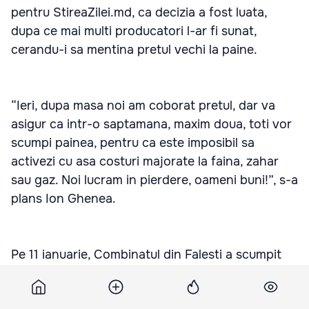
pentru StireaZilei.md, ca decizia a fost luata,
dupa ce mai multi producatori l-ar fi sunat,
cerandu-i sa mentina pretul vechi la paine.
“Ieri, dupa masa noi am coborat pretul, dar va
asigur ca intr-o saptamana, maxim doua, toti vor
scumpi painea, pentru ca este imposibil sa
activezi cu asa costuri majorate la faina, zahar
sau gaz. Noi lucram in pierdere, oameni buni!”, s-a
plans Ion Ghenea.
Pe 11 ianuarie, Combinatul din Falesti a scumpit
painea cu 25 de bani. Astfel o franzela de calitate
superioara de 550 de grame ajunsese sa coste 4