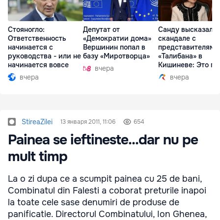
Стояногло:
Депутат от
Санду высказалас
Ответственность
«Демократии дома»
скандале с
начинается с
Вершинин попал в
представителями
руководства - или не
базу «Миротворца»
«Талибана» в
начинается вовсе
Кишиневе: Это по
вчера
вчера
вчера
StireaZilei
13 января 2011, 11:06
654
Painea se ieftineste...dar nu pe
mult timp
La o zi dupa ce a scumpit painea cu 25 de bani,
Combinatul din Falesti a coborat preturile inapoi
la toate cele sase denumiri de produse de
panificatie. Directorul Combinatului, Ion Ghenea,