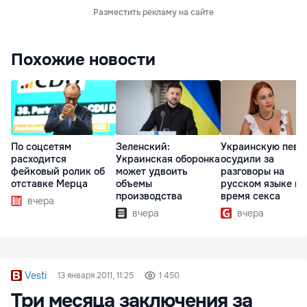
Разместить рекламу на сайте
Похожие новости
По соцсетям
Зеленский:
Украинскую певи
расходится
Украинская оборонка
осудили за
фейковый ролик об
может удвоить
разговоры на
отставке Мерца
объемы
русском языке во
производства
время секса
вчера
вчера
вчера
Vesti
13 января 2011, 11:25
1 450
Три месяца заключения за