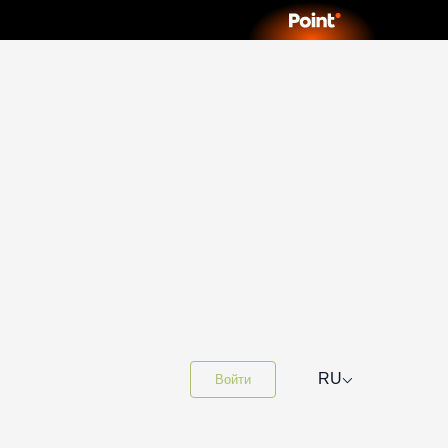
⌵
RU
Войти