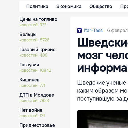
Политика
Экономика
Общество
Пр
Цены на топливо
новостей:
377
6 февраля
Itar-Tass
Бельцы
Шведские
новостей:
5726
Газовый кризис
мозг чел
новостей:
408
информа
Гагаузия
новостей:
10842
Кишинев
Шведские ученые 
новостей:
771
каким образом мо
ДТП в Молдове
поступившую за д
новостей:
7823
Нет войне
новостей:
131
Приднестровье