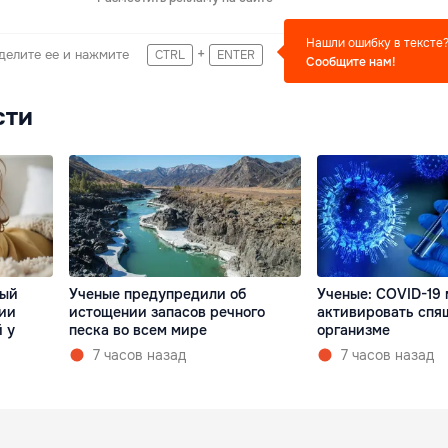
Нашли ошибку в тексте
+
делите ее и нажмите
CTRL
ENTER
Сообщите нам!
сти
ный
Ученые предупредили об
Ученые: COVID-19
нии
истощении запасов речного
активировать спя
 у
песка во всем мире
организме
7 часов назад
7 часов назад