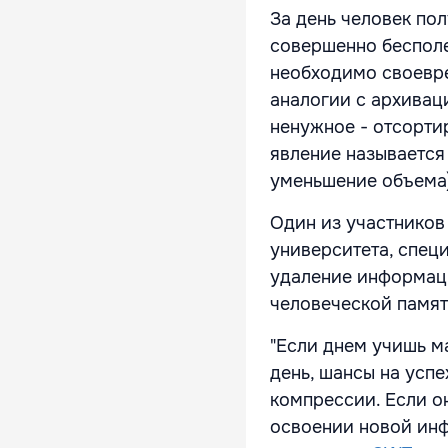
За день человек по
совершенно бесполе
необходимо своевре
аналогии с архивац
ненужное - отсорти
явление называется 
уменьшение объема
Один из участников
университета, специ
удаление информац
человеческой памят
"Если днем учишь м
день, шансы на усп
компрессии. Если он
освоении новой инф