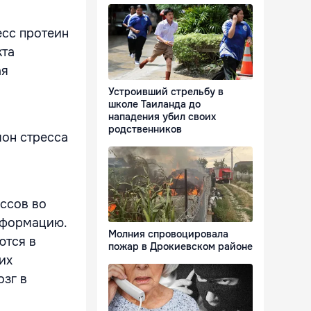
есс протеин
кта
ая
Устроивший стрельбу в
школе Таиланда до
нападения убил своих
родственников
мон стресса
ессов во
нформацию.
Молния спровоцировала
ются в
пожар в Дрокиевском районе
их
озг в