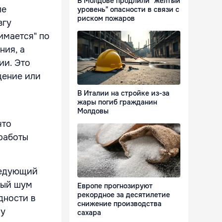
В Молдове продлили "желтый
ле
уровень" опасности в связи с
риском пожаров
згу
имается" по
ния, а
ии. Это
щение или
В Италии на стройке из-за
жары погиб гражданин
Молдовы
что
работы
ледующий
ный шум
Европе прогнозируют
рекордное за десятилетие
дности в
снижение производства
му
сахара