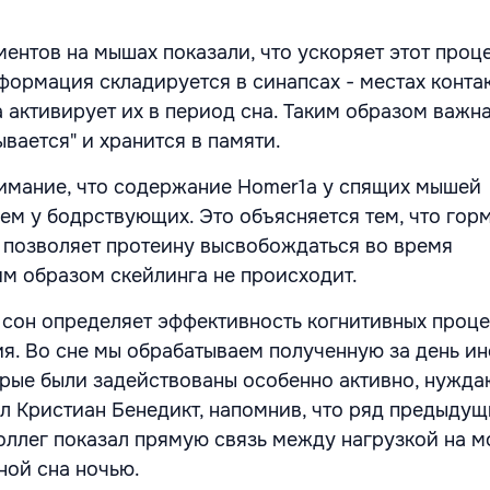
ментов на мышах показали, что ускоряет этот проц
формация складируется в синапсах - местах конта
a активирует их в период сна. Таким образом важн
вается" и хранится в памяти.
имание, что содержание Homer1a у спящих мышей
чем у бодрствующих. Это объясняется тем, что гор
е позволяет протеину высвобождаться во время
им образом скейлинга не происходит.
о сон определяет эффективность когнитивных проц
я. Во сне мы обрабатываем полученную за день и
торые были задействованы особенно активно, нужда
ил Кристиан Бенедикт, напомнив, что ряд предыдущ
оллег показал прямую связь между нагрузкой на м
ной сна ночью.