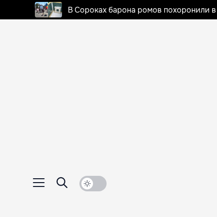
В Сороках барона ромов похоронили в