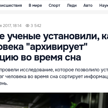
оисшествия
В мире
Спорт
Леди
Авто
Нау
 2017, 18:14
3 542
 ученые установили, к
овека "архивирует"
цию во время сна
провели исследование, которое позволило уст
зг человека во время сна сортирует информац
ень.