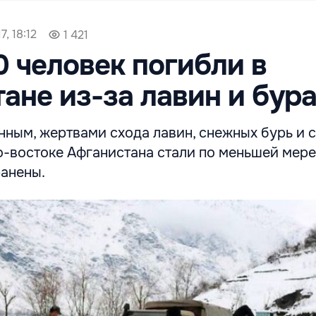
, 18:12
1 421
0 человек погибли в
ане из-за лавин и бур
нным, жертвами схода лавин, снежных бурь и 
о-востоке Афганистана стали по меньшей мере
ранены.