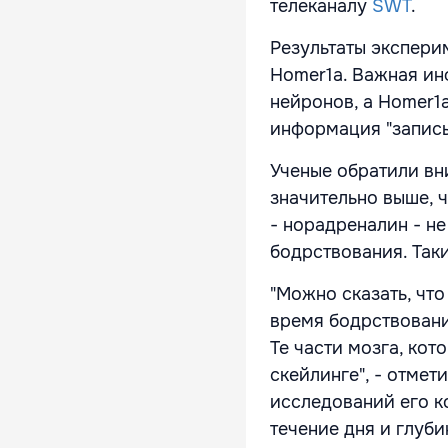
телеканалу
SWT
.
Результаты экспери
Homer1a. Важная ин
нейронов, а Homer1
информация "записы
Ученые обратили вн
значительно выше, 
- норадреналин - н
бодрствования. Так
"Можно сказать, чт
время бодрствовани
Те части мозга, ко
скейлинге", - отмет
исследований его к
течение дня и глуби