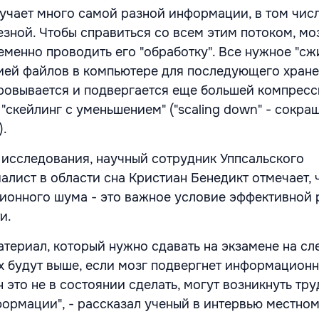
лучает много самой разной информации, в том чис
зной. Чтобы справиться со всем этим потоком, мо
менно проводить его "обработку". Все нужное "сж
ией файлов в компьютере для последующего хране
ровывается и подвергается еще большей компресс
"скейлинг с уменьшением" ("scaling down" - сокра
).
 исследования, научный сотрудник Уппсальского
алист в области сна Кристиан Бенедикт отмечает, 
ионного шума - это важное условие эффективной 
и.
атериал, который нужно сдавать на экзамене на с
ех будут выше, если мозг подвергнет информацион
 это не в состоянии сделать, могут возникнуть тру
ормации", - рассказал ученый в интервью местно