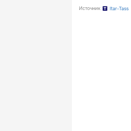
Источник
Itar-Tass