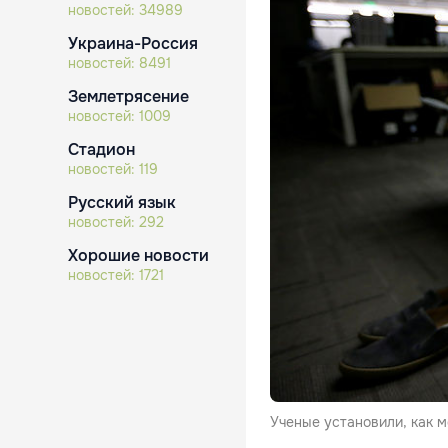
новостей:
34989
Украина-Россия
новостей:
8491
Землетрясение
новостей:
1009
Стадион
новостей:
119
Русский язык
новостей:
292
Хорошие новости
новостей:
1721
Ученые установили, как м