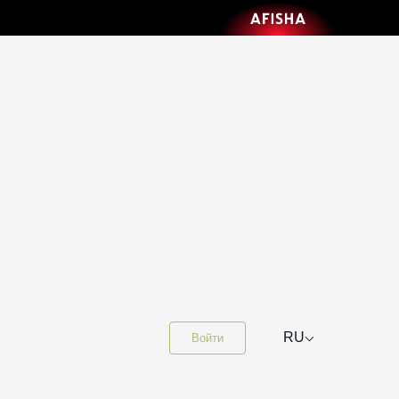
⌵
RU
Войти