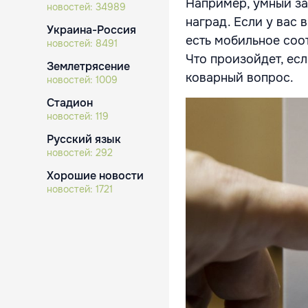
Например, умный за
новостей:
34989
наград. Если у вас 
Украина-Россия
есть мобильное соо
новостей:
8491
Что произойдет, есл
Землетрясение
коварный вопрос.
новостей:
1009
Стадион
новостей:
119
Русский язык
новостей:
292
Хорошие новости
новостей:
1721