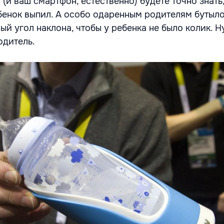
ы (и ваш смартфон, естественно) будете точно знать
енок выпил. А особо одаренным родителям бутыл
й угол наклона, чтобы у ребенка не было колик. Ну
одитель.