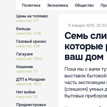
Политика
Экономика
Общество
Пр
Цены на топливо
новостей:
377
5 января 2015, 20:33
Бельцы
Семь сл
новостей:
5726
Газовый кризис
которые 
новостей:
408
ваш дом
Гагаузия
новостей:
10842
Кишинев
Пока мы с вами ту
новостей:
771
выставок бытовой 
ДТП в Молдове
часть экспозиции
новостей:
7823
(слишком) умных 
Нет войне
бытовых приборов
новостей:
131
Приднестровье