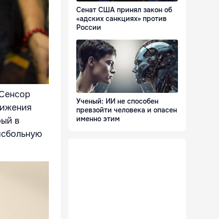
Сенат США принял закон об
«адских санкциях» против
России
 Сенсор
Ученый: ИИ не способен
вижения
превзойти человека и опасен
именно этим
рый в
йсбольную