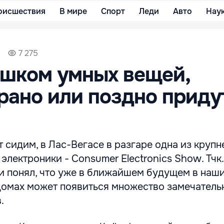
оисшествия
В мире
Спорт
Леди
Авто
Нау
7 275
ишком умных вещей,
рано или поздно приду
т сидим, в Лас-Вегасе в разгаре одна из круп
электроники - Consumer Electronics Show. Тчк.
 и понял, что уже в ближайшем будущем в наш
домах может появиться множество замечатель
.