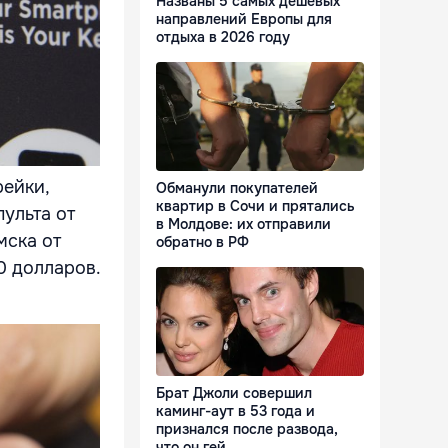
Названы 5 самых дешевых
направлений Европы для
отдыха в 2026 году
рейки,
Обманули покупателей
квартир в Сочи и прятались
пульта от
в Молдове: их отправили
мска от
обратно в РФ
0 долларов.
Брат Джоли совершил
каминг-аут в 53 года и
признался после развода,
что он гей