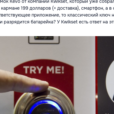
мок Kevo от компании Kwikset, который уже собра
в кармане 199 долларов (+ доставка), смартфон, а 
тветствующее приложение, то классический ключ н
и разрядится батарейка? У Kwikset есть ответ на эт