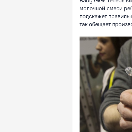
Baby GlGl! Теперь в
молочной смеси реб
подскажет правильны
так обещает произв