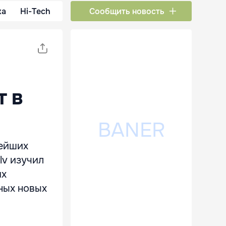
ка
Hi-Tech
Сообщить новость
т в
нейших
lv изучил
их
ных новых