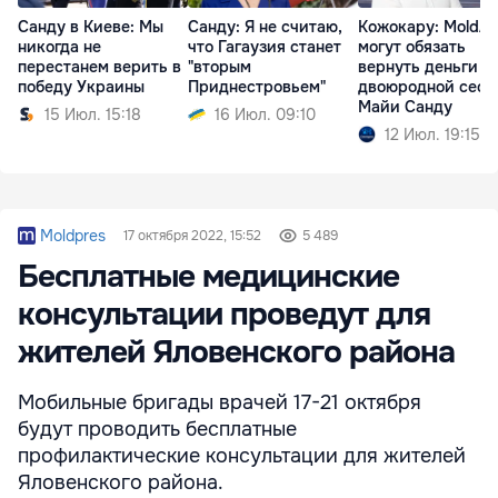
Санду в Киеве: Мы
Санду: Я не считаю,
Кожокару: MoldA
никогда не
что Гагаузия станет
могут обязать
перестанем верить в
"вторым
вернуть деньги
победу Украины
Приднестровьем"
двоюродной сест
Майи Санду
15 Июл. 15:18
16 Июл. 09:10
12 Июл. 19:15
Moldpres
17 октября 2022, 15:52
5 489
Бесплатные медицинские
консультации проведут для
жителей Яловенского района
Мобильные бригады врачей 17-21 октября
будут проводить бесплатные
профилактические консультации для жителей
Яловенского района.