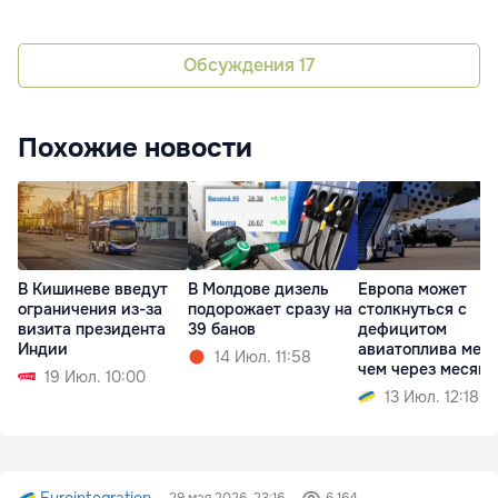
Обсуждения
17
Похожие новости
В Кишиневе введут
В Молдове дизель
Европа может
ограничения из-за
подорожает сразу на
столкнуться с
визита президента
39 банов
дефицитом
Индии
авиатоплива мен
14 Июл. 11:58
чем через месяц
19 Июл. 10:00
13 Июл. 12:18
Eurointegration
29 мая 2026, 23:16
6 164