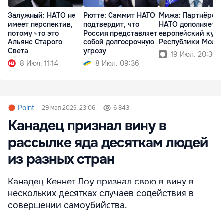
Залужный: НАТО не
Рютте: Саммит НАТО
Мижа: Партнёрст
имеет перспектив,
подтвердит, что
НАТО дополняет
потому что это
Россия представляет
европейский кур
Альянс Старого
собой долгосрочную
Республики Молд
Света
угрозу
19 Июл. 20:30
8 Июл. 11:14
8 Июл. 09:36
Point
29 мая 2026, 23:06
6 843
Канадец признал вину в
рассылке яда десяткам людей
из разных стран
Канадец Кеннет Лоу признал свою в вину в
нескольких десятках случаев содействия в
совершении самоубийства.