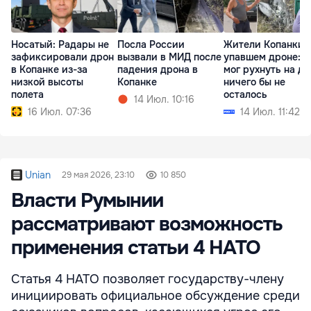
Носатый: Радары не
Посла России
Жители Копанки 
зафиксировали дрон
вызвали в МИД после
упавшем дроне: 
в Копанке из-за
падения дрона в
мог рухнуть на до
низкой высоты
Копанке
ничего бы не
полета
осталось
14 Июл. 10:16
16 Июл. 07:36
14 Июл. 11:42
Unian
29 мая 2026, 23:10
10 850
Власти Румынии
рассматривают возможность
применения статьи 4 НАТО
Статья 4 НАТО позволяет государству-члену
инициировать официальное обсуждение среди