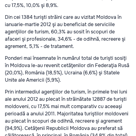
cu 17,5%, 10,0% şi 8,9%.
Din cei 1384 turişti străini care au vizitat Moldova în
ianuarie-martie 2012 şi au beneficiat de serviciile
agenţiilor de turism, 60,3% au sosit în scopuri de
afaceri şi profesionale, 34,6% - de odihnă, recreere şi
agrement, 5,1% - de tratament.
Ponderi mai însemnate în numărul total de turişti sosiţi
în Moldova le-au revenit cetăţenilor din Federaţia Rusă
(20,0%), România (18,5%), Ucraina (6,6%) şi Statele
Unite ale Americii (5,9%).
Prin intermediul agenţiilor de turism, în primele trei luni
ale anului 2012 au plecat în străinătate 12887 de turişti
moldoveni, cu 17,5% mai mult comparativ cu aceeaşi
perioadă a anului 2011. Majoritatea turiştilor moldoveni
au plecat în scopuri de odihnă, recreere şi agrement
(94,9%). Cetăţenii Republicii Moldova au preferat să
călătorească, în principal, în România (34,8% din total),