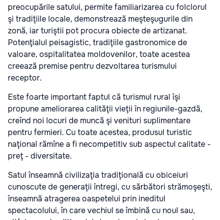
preocupările satului, permite familiarizarea cu folclorul
şi tradiţiile locale, demonstrează meşteşugurile din
zonă, iar turiştii pot procura obiecte de artizanat.
Potenţialul peisagistic, tradiţiile gastronomice de
valoare, ospitalitatea moldovenilor, toate acestea
creează premise pentru dezvoltarea turismului
receptor.
Este foarte important faptul că turismul rural îşi
propune ameliorarea calităţii vieţii în regiunile-gazdă,
creînd noi locuri de muncă şi venituri suplimentare
pentru fermieri. Cu toate acestea, produsul turistic
naţional rămîne a fi necompetitiv sub aspectul calitate -
preţ - diversitate.
Satul înseamnă civilizaţia tradiţională cu obiceiuri
cunoscute de generaţii întregi, cu sărbători strămoşeşti,
înseamnă atragerea oaspetelui prin ineditul
spectacolului, în care vechiul se îmbină cu noul sau,