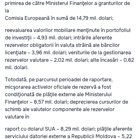
primirea de către Ministerul Finanţelor a granturilor de
la
Comisia Europeană în sumă de 14,79 mil. dolari;
reevaluarea valorilor mobiliare menţinute în portofoliul
de investiţii – 4,93 mil. dolari; intrările aferente
rezervelor obligatorii în valuta străină ale băncilor
licenţiate – 3,96 mil. dolari; veniturile de la gestionarea
rezervelor valutare – 2,02 mil. dolari; alte încasări – 0,62
mil. dolari.
Totodată, pe parcursul perioadei de raportare,
micşorarea activelor oficiale de rezervă a fost
condiţionată de plăţile externe ale Ministerului
Finanţelor – 8,57 mil. dolari; deprecierea cursurilor de
schimb ale valutelor componente ale rezervelor
valutare în
raport cu dolarul SUA – 8,29 mil. dolari; plăţile aferente
serviciului datoriei externe a Republicii Moldova – 5,22