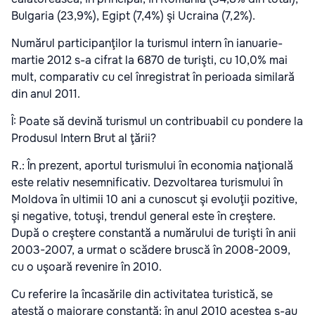
Bulgaria (23,9%), Egipt (7,4%) şi Ucraina (7,2%).
Numărul participanţilor la turismul intern în ianuarie-
martie 2012 s-a cifrat la 6870 de turişti, cu 10,0% mai
mult, comparativ cu cel înregistrat în perioada similară
din anul 2011.
Î: Poate să devină turismul un contribuabil cu pondere la
Produsul Intern Brut al ţării?
R.: În prezent, aportul turismului în economia naţională
este relativ nesemnificativ. Dezvoltarea turismului în
Moldova în ultimii 10 ani a cunoscut şi evoluţii pozitive,
şi negative, totuşi, trendul general este în creştere.
După o creştere constantă a numărului de turişti în anii
2003-2007, a urmat o scădere bruscă în 2008-2009,
cu o uşoară revenire în 2010.
Cu referire la încasările din activitatea turistică, se
atestă o majorare constantă: în anul 2010 acestea s-au