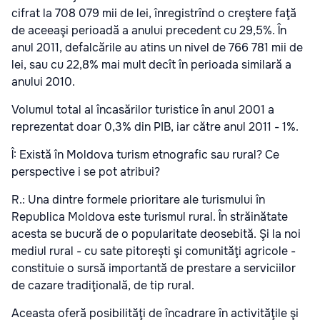
cifrat la 708 079 mii de lei, înregistrînd o creştere faţă
de aceeaşi perioadă a anului precedent cu 29,5%. În
anul 2011, defalcările au atins un nivel de 766 781 mii de
lei, sau cu 22,8% mai mult decît în perioada similară a
anului 2010.
Volumul total al încasărilor turistice în anul 2001 a
reprezentat doar 0,3% din PIB, iar către anul 2011 - 1%.
Î: Există în Moldova turism etnografic sau rural? Ce
perspective i se pot atribui?
R.: Una dintre formele prioritare ale turismului în
Republica Moldova este turismul rural. În străinătate
acesta se bucură de o popularitate deosebită. Şi la noi
mediul rural - cu sate pitoreşti şi comunităţi agricole -
constituie o sursă importantă de prestare a serviciilor
de cazare tradiţională, de tip rural.
Aceasta oferă posibilităţi de încadrare în activităţile şi