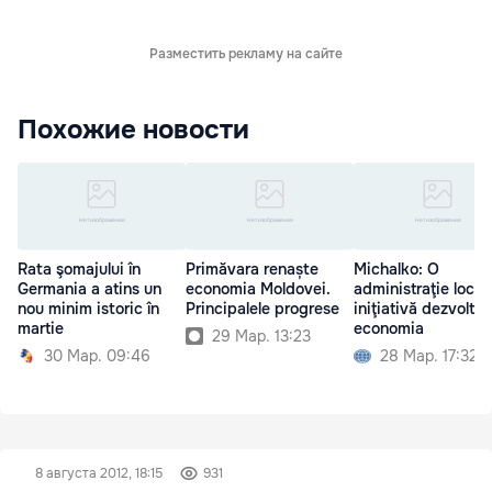
Разместить рекламу на сайте
Похожие новости
Rata şomajului în
Primăvara renaște
Michalko: O
Germania a atins un
economia Moldovei.
administraţie local
nou minim istoric în
Principalele progrese
iniţiativă dezvoltă
martie
economia
29 Мар. 13:23
30 Мар. 09:46
28 Мар. 17:32
8 августа 2012, 18:15
931