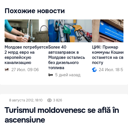
Похожие новости
Молдове потребуется
ЦИК: Примар
Более 40
2 млрд евро на
коммуны Кошниц
автозаправок в
европейскую
останется на сво
Молдове остались
канализацию
посту
без дизельного
топлива
27 Июл. 09:06
24 Июл. 18:50
5 дней назад
8 августа 2012, 18:10
3 826
Turismul moldovenesc se află în
ascensiune