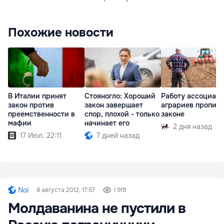
Похожие новости
В Италии принят
Стояногло: Хороший
Работу ассоциац
закон против
закон завершает
аграриев пропишу
преемственности в
спор, плохой - только
законе
мафии
начинает его
2 дня назад
17 Июл. 22:11
7 дней назад
Noi
8 августа 2012, 17:57
1 919
Молдаванина не пустили в