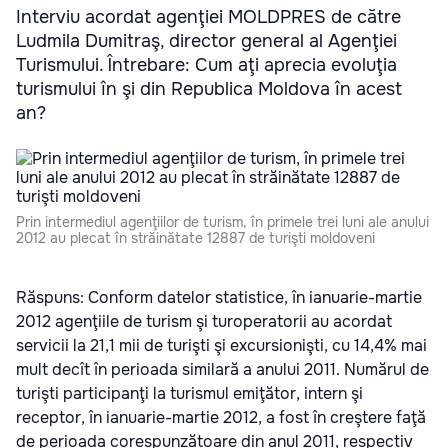
Interviu acordat agenţiei MOLDPRES de către
Ludmila Dumitraş, director general al Agenţiei
Turismului. Întrebare: Cum aţi aprecia evoluţia
turismului în şi din Republica Moldova în acest
an?
Prin intermediul agenţiilor de turism, în primele trei luni ale anului
2012 au plecat în străinătate 12887 de turişti moldoveni
Răspuns: Conform datelor statistice, în ianuarie-martie
2012 agenţiile de turism şi turoperatorii au acordat
servicii la 21,1 mii de turişti şi excursionişti, cu 14,4% mai
mult decît în perioada similară a anului 2011. Numărul de
turişti participanţi la turismul emiţător, intern şi
receptor, în ianuarie-martie 2012, a fost în creştere faţă
de perioada corespunzătoare din anul 2011, respectiv