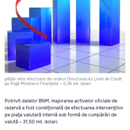
plăţile nete efectuate din ordinul Directoratului Liniei de Credit
pe lîngă Ministerul Finanţelor – 0,36 mil. dolari.
Potrivit datelor BNM, majorarea activelor oficiale de
rezervă a fost condiţionată de efectuarea intervenţiilor
pe piaţa valutară internă sub formă de cumpărări de
valută – 31,50 mil. dolari;