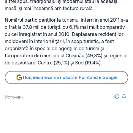
altfel spus, tradiţionalul şi modernul stau la aceeaşi
masă, şi mai înseamnă arhitectură rurală.
Numărul participanţilor la turismul intern în anul 2011 s-a
cifrat la 37,8 mii de turişti, cu 6,1% mai mult comparativ
cu cel înregistrat în anul 2010. Deplasarea rezidenţilor
moldoveni în interiorul ţării, în scop turistic, a fost
organizată în special de agenţiile de turism şi
turoperatorii din municipiul Chişinău (49,3%) şi regiunile
de dezvoltare: Centru (25,1%) şi Sud (19,4%).
Подпишитесь на новости Point.md в Google
Источник