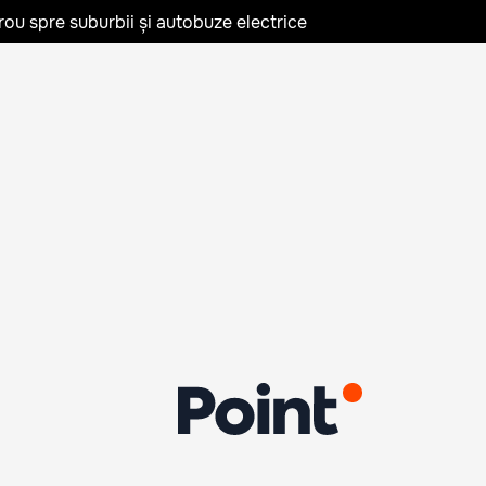
rou spre suburbii și autobuze electrice