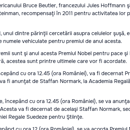
ricanului Bruce Beutler, francezului Jules Hoffmann ş
einman, recompensaţi în 2011 pentru activitatea lor p
 unul dintre părinţii cercetării asupra celulelor şuşă, e
e numele vehiculate pentru premiul de anul acesta.
emii sunt şi anul acesta Premiul Nobel pentru pace şi
ră, acestea sunt printre ultimele care vor fi acordate.
ncepând cu ora 12.45 (ora României), va fi decernat P
a va fi anunţat de Staffan Normark, la Academia Rega
e, începând cu ora 12.45 (ora României), se va anunţa
Acesta va fi decernat de acelaşi Staffan Normark, sec
ei Regale Suedeze pentru Ştiinţe.
cepând cu ora 12 (ora României), se va acorda Premiul