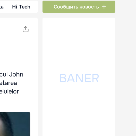
ка
Hi-Tech
Сообщить новость
icul John
etarea
lulelor
.