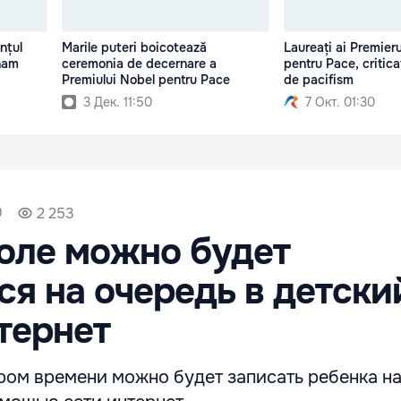
nțul
Marile puteri boicotează
Laureați ai Premier
gham
ceremonia de decernare a
pentru Pace, critica
Premiului Nobel pentru Pace
de pacifism
3 Дек. 11:50
7 Окт. 01:30
0
2 253
оле можно будет
ся на очередь в детски
тернет
ром времени можно будет записать ребенка н