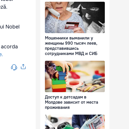
eză.
lui Nobel
Мошенники выманили у
женщины 990 тысяч леев,
a acorda
представившись
сотрудниками МВД и СИБ
e.
Доступ к детсадам в
Молдове зависит от места
проживания