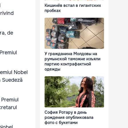
i
Кишинёв встал в гигантских
пробках
rivind
ra, de
 Premiul
У гражданина Молдовы на
румынской таможне изъяли
партию контрафактной
одежды
remiul Nobel
lă Suedeză
 Premiul
retarul
София Ротару в день
рождения опубликовала
фото с букетами
 Nobel