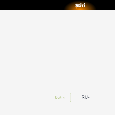
⌵
RU
Войти