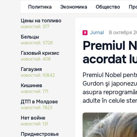
Политика
Экономика
Общество
Пр
Цены на топливо
новостей:
377
8 октября 2
Jurnal
Бельцы
Premiul N
новостей:
5726
Газовый кризис
acordat l
новостей:
408
Гагаузия
Premiul Nobel pentr
новостей:
10842
Gurdon şi japonezul
Кишинев
asupra reprogramări
новостей:
771
adulte în celule st
ДТП в Молдове
новостей:
7823
Нет войне
новостей:
131
Приднестровье