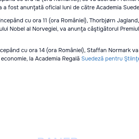
ta a fost anunţată oficial luni de către Academia Sued
 începând cu ora 11 (ora României), Thorbjørn Jagland,
lui Nobel al Norvegiei, va anunţa câştigătorul Premiu
începând cu ora 14 (ora României), Staffan Normark v
u economie, la Academia Regală
Suedeză pentru Ştiinţ