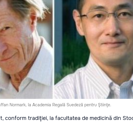
affan Normark, la Academia Regală Suedeză pentru Ştiinţe.
t, conform tradiţiei, la facultatea de medicină din St