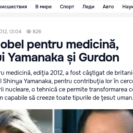
оисшествия
В мире
Спорт
Леди
Авто
Нау
012, 13:04
826
obel pentru medicină,
ui Yamanaka și Gurdon
u medicină, ediţia 2012, a fost câştigat de britan
 Shinya Yamanaka, pentru contribuţia lor în cerc
i nucleare, o tehnică ce permite transformarea ce
em capabile să creeze toate tipurile de ţesut uman