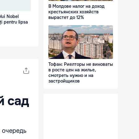
В Молдове налог на доход
крестьянских хозяйств
ului Nobel
вырастет до 12%
ți pentru lipsa
Тофан: Риелторы не виноваты
в росте цен на жилье,
смотреть нужно и на
застройщиков
й сад
а очередь