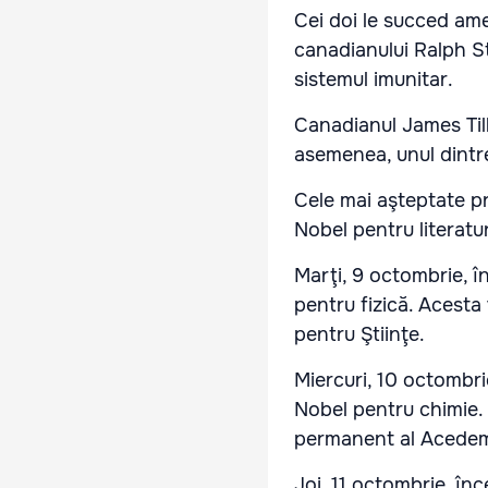
Cei doi le succed ame
canadianului Ralph St
sistemul imunitar.
Canadianul James Till,
asemenea, unul dintr
Cele mai aşteptate pr
Nobel pentru literatu
Marţi, 9 octombrie, î
pentru fizică. Acest
pentru Ştiinţe.
Miercuri, 10 octombri
Nobel pentru chimie. 
permanent al Acedemi
Joi, 11 octombrie, în