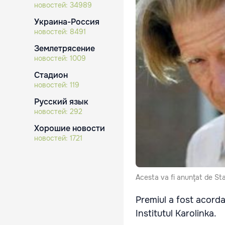
новостей:
34989
Украина-Россия
новостей:
8491
Землетрясение
новостей:
1009
Стадион
новостей:
119
Русский язык
новостей:
292
Хорошие новости
новостей:
1721
Acesta va fi anunţat de St
Premiul a fost acorda
Institutul Karolinka.