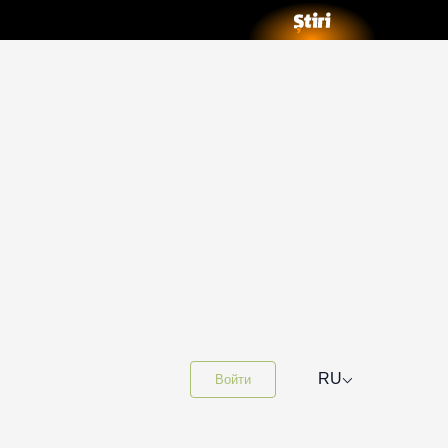
⌵
RU
Войти