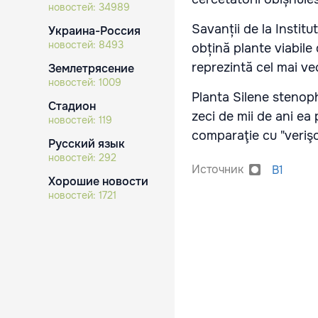
новостей:
34989
Savanții de la Institu
Украина-Россия
новостей:
8493
obțină plante viabile
reprezintă cel mai ve
Землетрясение
новостей:
1009
Planta Silene stenoph
Стадион
zeci de mii de ani ea 
новостей:
119
comparaţie cu "verişo
Русский язык
новостей:
292
Источник
B1
Хорошие новости
новостей:
1721