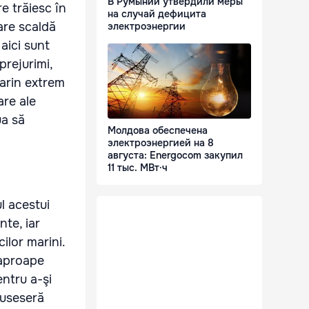
В Румынии утвердили меры
e trăiesc în
на случай дефицита
are scaldă
электроэнергии
aici sunt
prejurimi,
marin extrem
are ale
ua să
Молдова обеспечена
электроэнергией на 8
августа: Energocom закупил
11 тыс. МВт·ч
ul acestui
nte, iar
ilor marini.
 aproape
ntru a-şi
fuseseră