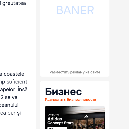
şi greutatea
Разместить рекламу на сайте
ă coastele
mp suficient
Бизнес
apelor. Însă
O2 se va
Разместить бизнес-новость
ceanului
ea pur şi