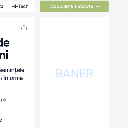
ка
Hi-Tech
Сообщить новость
de
ni
 semințele
n în urma
e