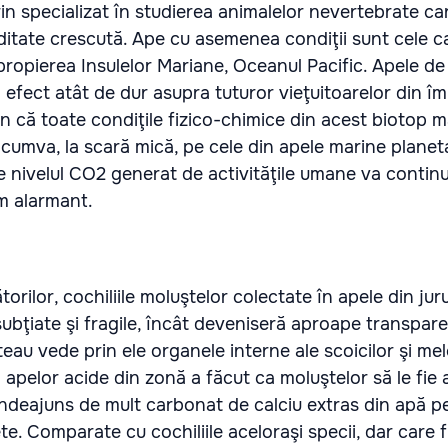
rin specializat în studierea animalelor nevertebrate car
ditate crescută. Ape cu asemenea condiţii sunt cele c
propierea Insulelor Mariane, Oceanul Pacific. Apele de 
 efect atât de dur asupra tuturor vieţuitoarelor din îm
ţin că toate condiţile fizico-chimice din acest biotop 
 cumva, la scară mică, pe cele din apele marine planet
are nivelul CO2 generat de activităţile umane va contin
tm alarmant.
orilor, cochiliile moluştelor colectate în apele din jur
subţiate şi fragile, încât deveniseră aproape transpare
eau vede prin ele organele interne ale scoicilor şi melc
apelor acide din zonă a făcut ca moluştelor să le fie
ndeajuns de mult carbonat de calciu extras din apă pe
te. Comparate cu cochiliile aceloraşi specii, dar care 