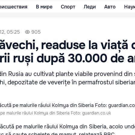
оисшествия
В мире
Спорт
Леди
Авто
Нау
12, 05:25
905
răvechi, readuse la viață 
rii ruși după 30.000 de a
din Rusia au cultivat plante viabile provenind din
hi, depozitate de veverițe în permafrostul siberia
pe malurile râului Kolmya din Siberia Foto: guardian.co.uk
ăcută pe malurile râului Kolmya din Siberia, acolo und
esc să caute schelete de mamut, relatează BBC.