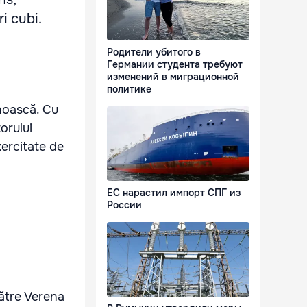
i cubi.
Родители убитого в
Германии студента требуют
изменений в миграционной
политике
unoască. Cu
orului
xercitate de
ЕС нарастил импорт СПГ из
России
către Verena