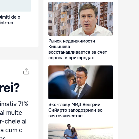
uimiți de o
într-un
Рынок недвижимости
Кишинева
восстанавливается за счет
спроса в пригородах
rei?
imativ 71%
Экс-главу МИД Венгрии
Сийярто заподозрили во
ai multe
взяточничестве
r-cheie al
aşa cum o
ns,