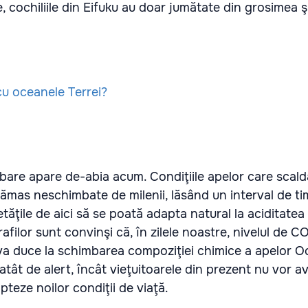
e, cochiliile din Eifuku au doar jumătate din grosimea 
bare apare de-abia acum. Condiţiile apelor care scald
rămas neschimbate de milenii, lăsând un interval de ti
tăţile de aici să se poată adapta natural la aciditatea 
filor sunt convinşi că, în zilele noastre, nivelul de C
 va duce la schimbarea compoziţiei chimice a apelor O
atât de alert, încât vieţuitoarele din prezent nu vor av
pteze noilor condiţii de viaţă.