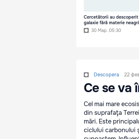
Cercetătorii au descoperit
galaxie fără materie neagr
30 Мар. 05:30
22 фе
Descopera
Ce se va 
Cel mai mare ecosis
din suprafaţa Terre
mări. Este principal
ciclului carbonului 
cunoaştem. Influenţe