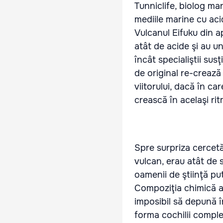
Tunniclife, biolog ma
mediile marine cu aci
Vulcanul Eifuku din a
atât de acide şi au un
încât specialiştii sus
de original re-crează
viitorului, dacă în c
crească în acelaşi ri
Spre surpriza cercetăt
vulcan, erau atât de 
oamenii de ştiinţă put
Compoziţia chimică a 
imposibil să depună î
forma cochilii comple