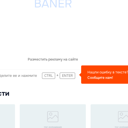
Разместить рекламу на сайте
Нашли ошибку в тексте
+
делите ее и нажмите
CTRL
ENTER
Сообщите нам!
сти