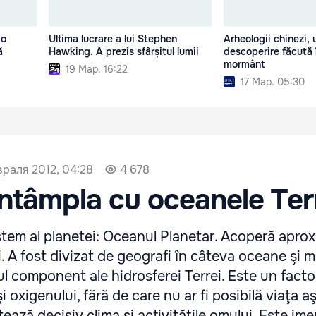
 o
Ultima lucrare a lui Stephen
Arheologii chinezi, 
ă
Hawking. A prezis sfârșitul lumii
descoperire făcută 
mormânt
19 Мар. 16:22
17 Мар. 05:30
враля 2012, 04:28
4 678
întâmpla cu oceanele Ter
tem al planetei: Oceanul Planetar. Acoperă aprox
i. A fost divizat de geografi în câteva oceane şi m
ul component ale hidrosferei Terrei. Este un facto
şi oxigenului, fără de care nu ar fi posibilă viaţa 
ază decisiv clima şi activităţile omului. Este ime