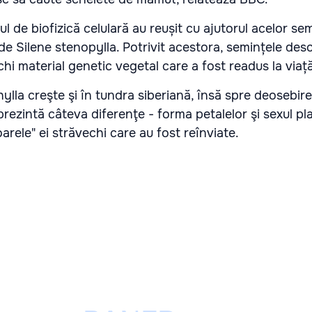
tul de biofizică celulară au reușit cu ajutorul acelor se
 de Silene stenopylla. Potrivit acestora, semințele des
chi material genetic vegetal care a fost readus la viață
ylla creşte şi în tundra siberiană, însă spre deosebi
prezintă câteva diferenţe - forma petalelor şi sexul pla
arele" ei străvechi care au fost reînviate.