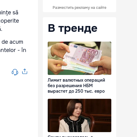
Разместить рекламу на сайте
mințe să
coperite
В тренде
.
re de acum
ntelor - în
Лимит валютных операций
без разрешения НБМ
вырастет до 250 тыс. евро