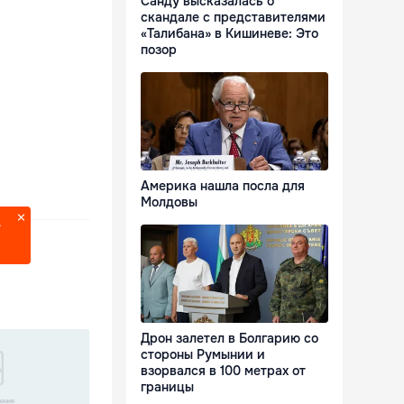
Санду высказалась о
скандале с представителями
«Талибана» в Кишиневе: Это
позор
Америка нашла посла для
Молдовы
?
Дрон залетел в Болгарию со
стороны Румынии и
взорвался в 100 метрах от
границы