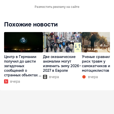
Разместить рекламу на сайте
Похожие новости
Центр в Германии
Две океанические
Ученые сравнили
получил до шести
аномалии могут
риск травм у
загадочных
изменить зиму 2026–
самокатчиков и
сообщений о
2027 в Европе
мотоциклистов
странных объектах в
вчера
вчера
небе
вчера