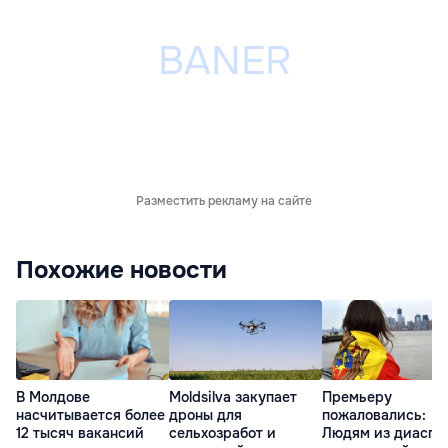
Разместить рекламу на сайте
Похожие новости
В Молдове
Moldsilva закупает
Премьеру
насчитывается более
дроны для
пожаловались:
12 тысяч вакансий
сельхозработ и
Людям из диаспо