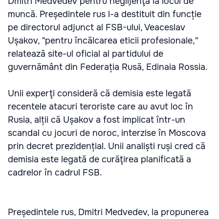
Dmitri Medvedev pentru neglijenţă la locul de
muncă. Președintele rus l-a destituit din funcție
pe directorul adjunct al FSB-ului, Veaceslav
Ușakov, "pentru încălcarea eticii profesionale,"
relatează site-ul oficial al partidului de
guvernământ din Federația Rusă, Edinaia Rossia.
Unii experţi consideră că demisia este legată
recentele atacuri teroriste care au avut loc în
Rusia, alții că Ușakov a fost implicat într-un
scandal cu jocuri de noroc, interzise în Moscova
prin decret prezidențial. Unii analiști ruși cred că
demisia este legată de curăţirea planificată a
cadrelor în cadrul FSB.
Președintele rus, Dmitri Medvedev, la propunerea