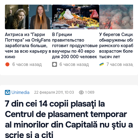
Актриса из "Гарри
В Греции
У берегов Сицил
Поттера" на OnlyFans
правительство
обнаружены обло
заработала больше,
готовит продуктовые
римского корабл
чем за всю карьеру в
ваучеры по 40 евро
возрастом более 
кино
для 200 000 человек
тысяч лет
6 часов назад
6 часов назад
7 часов назад
Unimedia
22 февраля 2011, 10:03
1 069
7 din cei 14 copii plasaţi la
Centrul de plasament temporar
al minorilor din Capitală nu ştiu a
scrie şi a citi