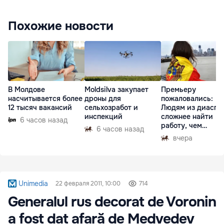
Похожие новости
В Молдове
Moldsilva закупает
Премьеру
насчитывается более
дроны для
пожаловались:
12 тысяч вакансий
сельхозработ и
Людям из диаспо
инспекций
сложнее найти
6 часов назад
работу, чем
6 часов назад
гастарбайтерам
вчера
Unimedia
22 февраля 2011, 10:00
714
Generalul rus decorat de Voronin
a fost dat afară de Medvedev