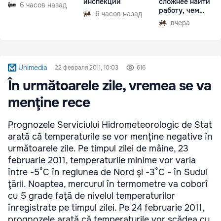
инспекций
сложнее найти
6 часов назад
работу, чем
6 часов назад
гастарбайтерам
вчера
Unimedia
22 февраля 2011, 10:03
616
În următoarele zile, vremea se va
menţine rece
Prognozele Serviciului Hidrometeorologic de Stat
arată că temperaturile se vor menţine negative în
următoarele zile. Pe timpul zilei de mâine, 23
februarie 2011, temperaturile minime vor varia
între -5°C în regiunea de Nord şi -3°C - în Sudul
ţării. Noaptea, mercurul în termometre va coborî
cu 5 grade faţă de nivelul temperaturilor
înregistrate pe timpul zilei. Pe 24 februarie 2011,
prognozele arată că temperaturile vor scădea cu