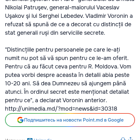
Nikolai Patruşev, general-maiorului Vaceslav
Uşakov şi lui Serghei Lebedev. Vladimir Voronin a
refuzat să spună de ce a decorat cu distincții de
stat generali ruși din serviciile secrete.
"Distincțiile pentru persoanele pe care le-ați
numit nu pot să vă spun pentru ce le-am oferit.
Pentru că au făcut ceva pentru R. Moldova. Vom
putea vorbi despre aceasta în detalii abia peste
10-20 ani. Să dea Dumnezeu să ajungem până
atunci. În ordinul secret este menționat detaliat
pentru ce", a declarat Voronin anterior.
http://unimedia.md/?mod=news&id=30318
Подпишитесь на новости Point.md в Google