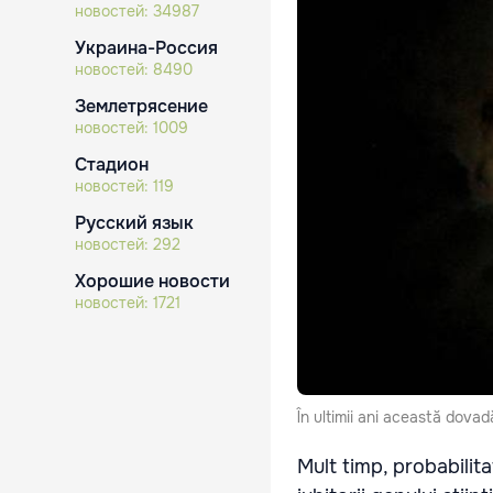
новостей:
34987
Украина-Россия
новостей:
8490
Землетрясение
новостей:
1009
Стадион
новостей:
119
Русский язык
новостей:
292
Хорошие новости
новостей:
1721
În ultimii ani această dovad
Mult timp, probabilit