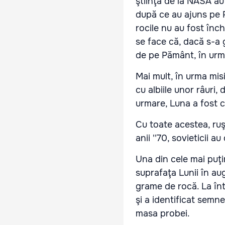
ştiinţă de la NASA au
după ce au ajuns pe P
rocile nu au fost înch
se face că, dacă s-a 
de pe Pământ, în urm
Mai mult, în urma mis
cu albiile unor râuri,
urmare, Luna a fost c
Cu toate acestea, ruş
anii ''70, sovieticii
Una din cele mai puţi
suprafaţa Lunii în au
grame de rocă. La înt
şi a identificat semn
masa probei.