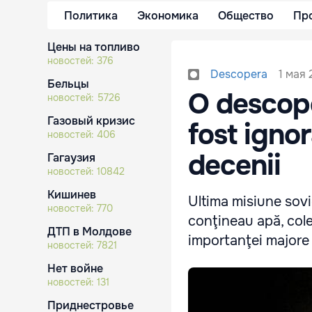
Политика
Экономика
Общество
Пр
Цены на топливо
новостей:
376
1 мая 
Descopera
Бельцы
O descope
новостей:
5726
Газовый кризис
fost igno
новостей:
406
decenii
Гагаузия
новостей:
10842
Кишинев
Ultima misiune sov
новостей:
770
conţineau apă, colec
ДТП в Молдове
importanţei majore 
новостей:
7821
Нет войне
новостей:
131
Приднестровье