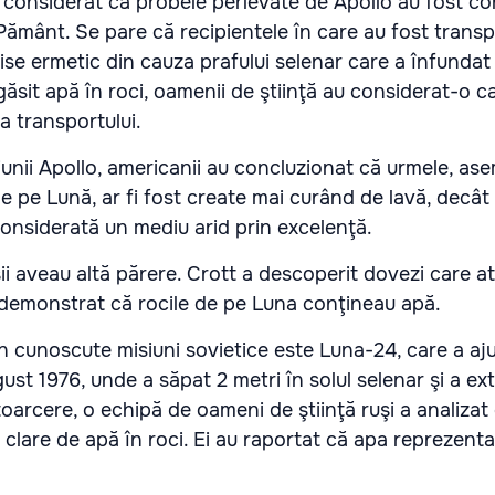
 considerat că probele perlevate de Apollo au fost c
ământ. Se pare că recipientele în care au fost trans
ise ermetic din cauza prafului selenar care a înfundat si
găsit apă în roci, oamenii de ştiinţă au considerat-o 
a transportului.
iunii Apollo, americanii au concluzionat că urmele, a
 de pe Lună, ar fi fost create mai curând de lavă, decât
onsiderată un mediu arid prin excelenţă.
ii aveau altă părere. Crott a descoperit dovezi care at
 au demonstrat că rocile de pe Luna conţineau apă.
n cunoscute misiuni sovietice este Luna-24, care a aj
gust 1976, unde a săpat 2 metri în solul selenar şi a e
oarcere, o echipă de oameni de ştiinţă ruşi a analizat
e clare de apă în roci. Ei au raportat că apa reprezent