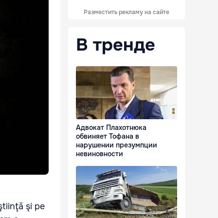
Разместить рекламу на сайте
В тренде
Адвокат Плахотнюка
обвиняет Тофана в
нарушении презумпции
невиновности
tiinţă şi pe