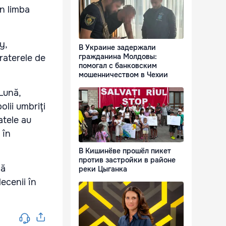
în limba
y,
В Украине задержали
гражданина Молдовы:
craterele de
помогал с банковским
мошенничеством в Чехии
 Lună,
olii umbriţi
atele au
 în
В Кишинёве прошёл пикет
против застройки в районе
că
реки Цыганка
decenii în