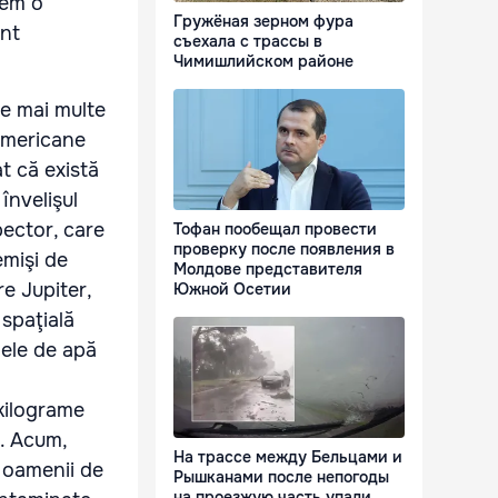
nem o
Гружёная зерном фура
ent
съехала с трассы в
Чимишлийском районе
ce mai multe
 americane
t că există
învelişul
pector, care
Тофан пообещал провести
проверку после появления в
emişi de
Молдове представителя
re Jupiter,
Южной Осетии
 spaţială
mele de apă
kilograme
a. Acum,
На трассе между Бельцами и
ă oamenii de
Рышканами после непогоды
на проезжую часть упали