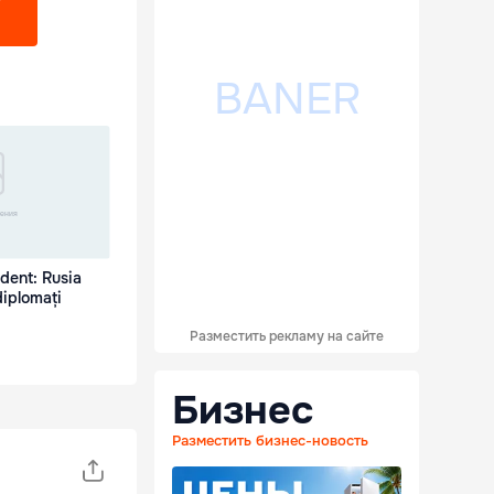
?
dent: Rusia
diplomați
Разместить рекламу на сайте
Бизнес
Разместить бизнес-новость