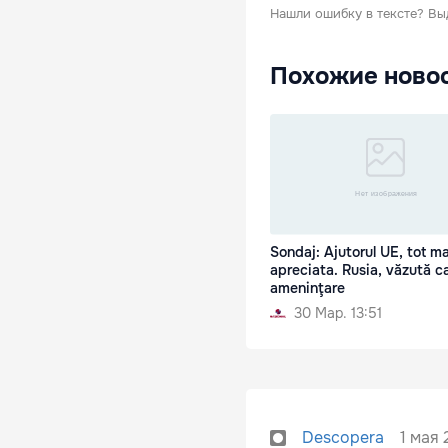
Нашли ошибку в тексте?
Вы
Похожие ново
Sondaj: Ajutorul UE, tot ma
apreciata. Rusia, văzută c
ameninţare
30 Мар. 13:51
1 мая 
Descopera