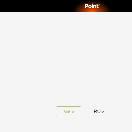
⌵
RU
Войти