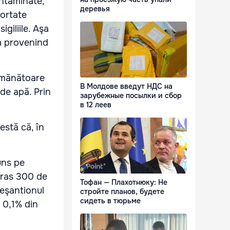
ontaminate,
деревья
portate
giliile. Aşa
ca provenind
semănătoare
В Молдове введут НДС на
 de apă. Prin
зарубежные посылки и сбор
в 12 леев
estă că, în
uns pe
xtras 300 de
Тофан — Плахотнюку: Не
 eşantionul
стройте планов, будете
сидеть в тюрьме
a 0,1% din