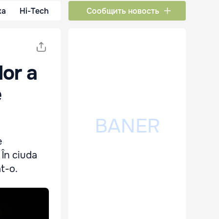
ка
Hi-Tech
Сообщить новость
lor a
e
e
 În ciuda
t-o.