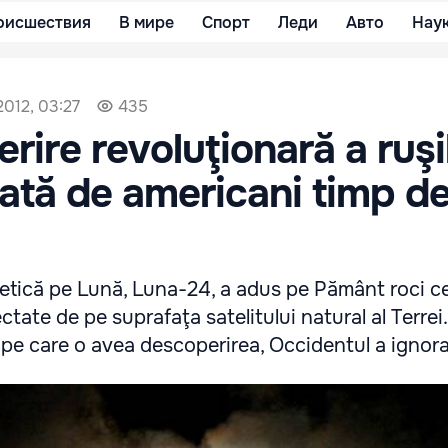
оисшествия
В мире
Спорт
Леди
Авто
Нау
2012, 03:27
435
rire revoluţionară a ruşi
rată de americani timp d
ietică pe Lună, Luna-24, a adus pe Pământ roci c
tate de pe suprafaţa satelitului natural al Terrei.
pe care o avea descoperirea, Occidentul a ignora