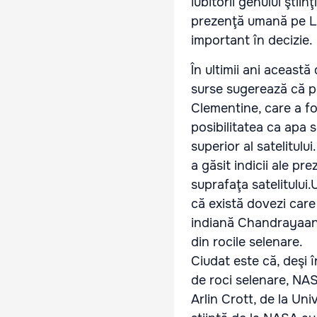
iubitorii genului şti
prezenţă umană pe Lun
important în decizie.
În ultimii ani aceast
surse sugerează că pe
Clementine, care a fo
posibilitatea ca apa
superior al satelitulu
a găsit indicii ale pr
suprafaţa satelitului.
că există dovezi care
indiană Chandrayaan-
din rocile selenare.
Ciudat este că, deşi 
de roci selenare, NAS
Arlin Crott, de la Un