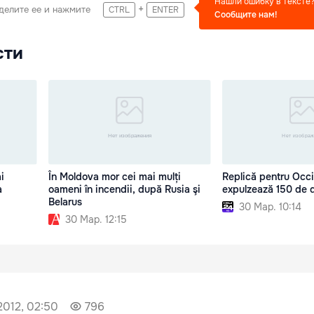
Нашли ошибку в тексте
+
делите ее и нажмите
CTRL
ENTER
Сообщите нам!
сти
i
În Moldova mor cei mai mulți
Replică pentru Occi
a
oameni în incendii, după Rusia şi
expulzează 150 de 
Belarus
30 Мар. 10:14
30 Мар. 12:15
2012, 02:50
796