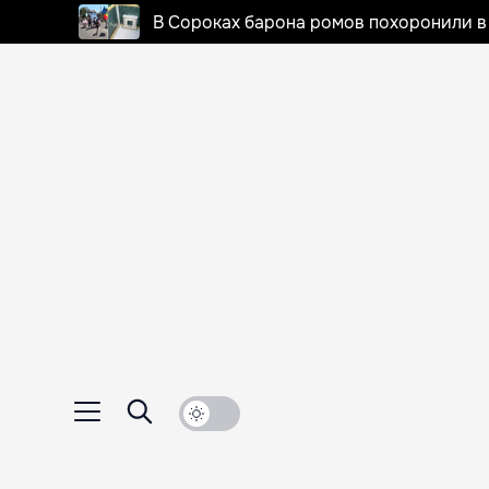
В Сороках барона ромов похоронили в