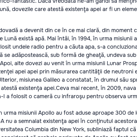
inţifico-fantastic. Dacă vreodată ne-am gândi să menţi
ă, dovezile care atestă existenţa apei ar fi un elem
ă dovadă a devenit din ce în ce mai clară, din moment 
 Lună există apă. Mai întâi, în 1994, în urma misiunii
losit undele radio pentru a căuta apa, s-a concluziona
 să se adăpostească, sub formă de gheaţă, undeva sub 
i.Apoi, alte dovezi au venit în urma misiunii Lunar Pros
ezenţei apei apei prin măsurarea cantităţii de neutroni 
Ulterior, misiunea Galileo a constatat, în drumul său sp
 atestă existenţa apei.Ceva mai recent, în 2009, nava
I a folosit o cameră cu infraroşu pentru observa ur
în urma misiunii Apollo au fost aduse aproape 300 de 
A nu a semnalat existenţa apei în conţinutul acestor
iversitatea Columbia din New York, subliniază faptul c