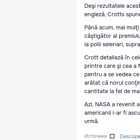
Deşi rezultatele acest
engleză, Crotts spune
Până acum, mai mulţi 
câştigător al premiul
la polii selenari, su
Crott detaliază în cel
printre care şi cea a 
pentru a se vedea ce
arătat că norul conţ
cantitate la fel de ma
Azi, NASA a revenit a
americanii i-ar fi asc
urmă.
Источник
Descope