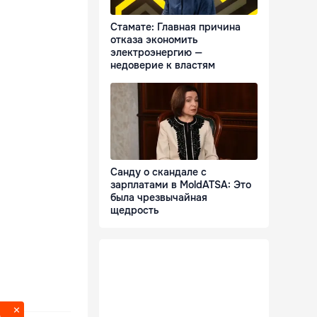
Стамате: Главная причина
отказа экономить
электроэнергию —
недоверие к властям
Санду о скандале с
зарплатами в MoldATSA: Это
была чрезвычайная
щедрость