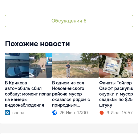
Обсуждения
6
Похожие новости
В Крикова
В одном из сел
Фанаты Тейлор
автомобиль сбил
Новоаненского
Свифт раскупили
собаку: момент попал
района мусор
окурки и мусор с
на камеры
оказался рядом с
свадьбы по $25 з
видеонаблюдения
природным
штуку
памятником
вчера
26 Июл. 17:00
9 Июл. 15:57