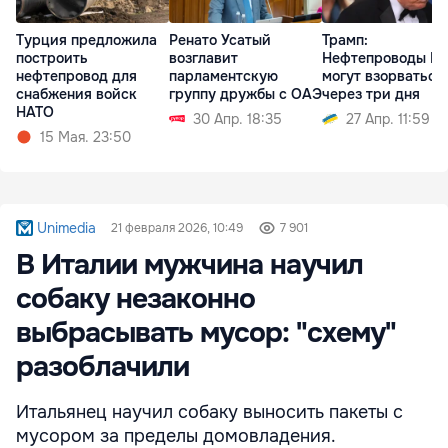
Турция предложила
Ренато Усатый
Трамп:
построить
возглавит
Нефтепроводы Ир
нефтепровод для
парламентскую
могут взорваться
снабжения войск
группу дружбы с ОАЭ
через три дня
НАТО
30 Апр. 18:35
27 Апр. 11:59
15 Мая. 23:50
Unimedia
21 февраля 2026, 10:49
7 901
В Италии мужчина научил
собаку незаконно
выбрасывать мусор: "схему"
разоблачили
Итальянец научил собаку выносить пакеты с
мусором за пределы домовладения.