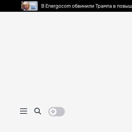
В Energocom обвинили Трампа в повыш