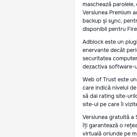
maschează parolele, 
Versiunea Premium ada
backup și sync, pent
disponibil pentru Fir
Adblock este un plug
enervante decât peri
securitatea computeru
dezactiva software-ul
Web of Trust este un 
care indică nivelul de
să dai rating site-ur
site-ul pe care îl viz
Versiunea gratuită a 
îți garantează o rețea
virtuală oriunde pe ma