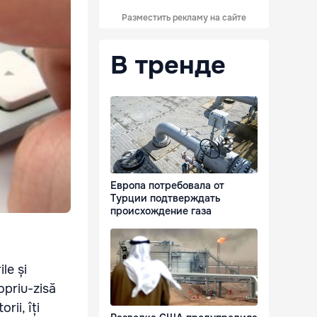
Разместить рекламу на сайте
В тренде
Европа потребовала от
Турции подтверждать
происхождение газа
le și
opriu-zisă
ii, îți