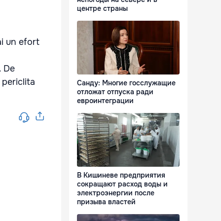
центре страны
i un efort
. De
 periclita
Санду: Многие госслужащие
отложат отпуска ради
евроинтеграции
В Кишиневе предприятия
сокращают расход воды и
электроэнергии после
призыва властей