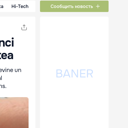
ка
Hi-Tech
Сообщить новость
nci
tea
devine un
l
ns.