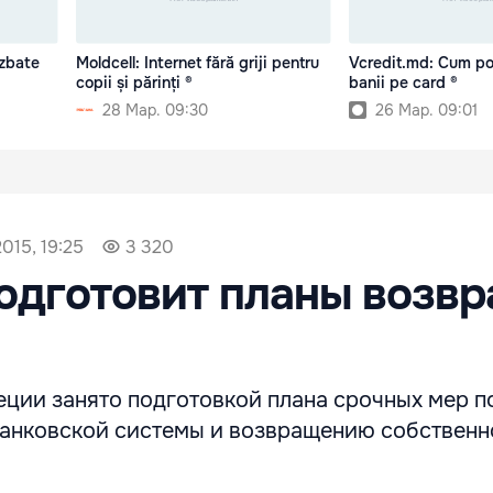
ezbate
Moldcell: Internet fără griji pentru
Vcredit.md: Cum poț
copii și părinți ®
banii pe card ®
28 Мар. 09:30
26 Мар. 09:01
015, 19:25
3 320
одготовит планы возвр
еции занято подготовкой плана срочных мер п
анковской системы и возвращению собственн