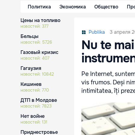
Политика
Экономика
Общество
Пр
Цены на топливо
новостей:
377
3 апреля 2
Publika
Бельцы
Nu te mai 
новостей:
5726
Газовый кризис
instrumen
новостей:
407
Гагаузия
Pe Internet, suntem
новостей:
10842
vis frumos. Deși nim
Кишинев
intimitatea, îți pre
новостей:
770
ДТП в Молдове
новостей:
7823
Нет войне
новостей:
131
Приднестровье