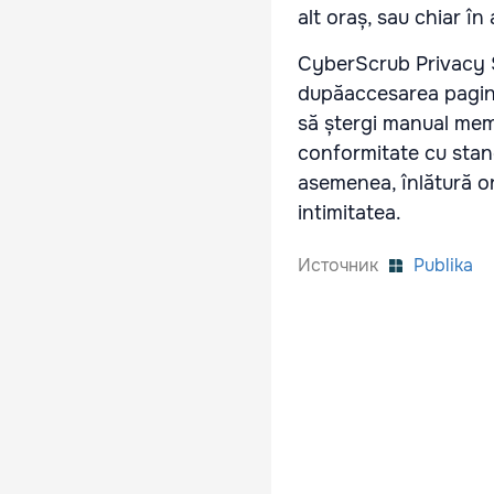
alt oraș, sau chiar în 
CyberScrub Privacy Su
dupăaccesarea pagini
să ștergi manual mem
conformitate cu stan
asemenea, înlătură ori
intimitatea.
Источник
Publika