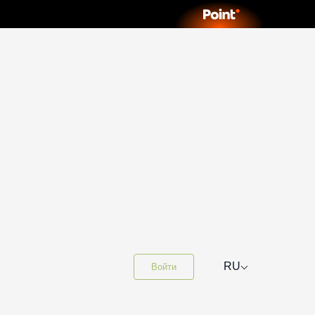
⌵
RU
Войти