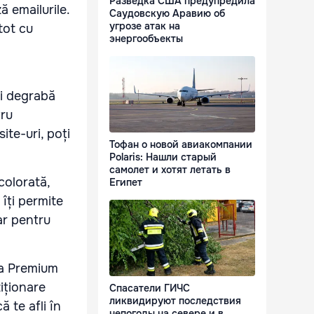
Разведка США предупредила
 emailurile.
Саудовскую Аравию об
угрозе атак на
tot cu
энергообъекты
ai degrabă
tru
ite-uri, poți
Тофан о новой авиакомпании
Polaris: Нашли старый
самолет и хотят летать в
colorată,
Египет
 îți permite
ar pentru
ea Premium
ziționare
Спасатели ГИЧС
ликвидируют последствия
 te afli în
непогоды на севере и в