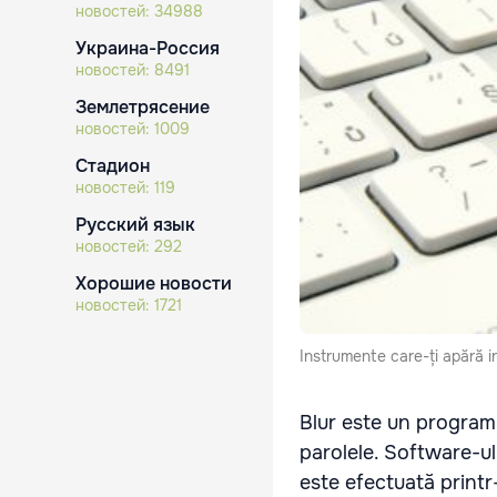
новостей:
34988
Украина-Россия
новостей:
8491
Землетрясение
новостей:
1009
Стадион
новостей:
119
Русский язык
новостей:
292
Хорошие новости
новостей:
1721
Instrumente care-ți apără i
Blur este un program 
parolele. Software-ul
este efectuată printr