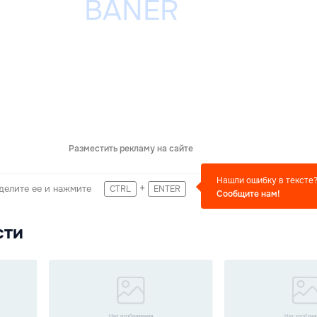
Разместить рекламу на сайте
Нашли ошибку в тексте
+
делите ее и нажмите
CTRL
ENTER
Сообщите нам!
сти