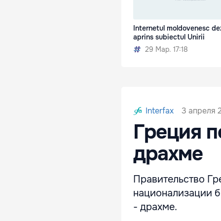
Internetul moldovenesc d
aprins subiectul Unirii
29 Мар. 17:18
3 апреля 2
Interfax
Греция п
драхме
Правительство Гр
национализации б
- драхме.