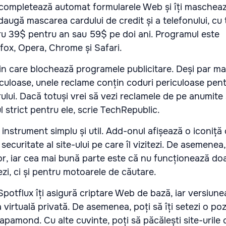
completează automat formularele Web și îți maschează
ugă mascarea cardului de credit și a telefonului, cu 
ru 39$ pentru an sau 59$ pe doi ani. Programul este
efox, Opera, Chrome și Safari.
in care blochează programele publicitare. Deși par m
culoase, unele reclame conțin coduri periculoase pen
lui. Dacă totuși vrei să vezi reclamele de pe anumite s
 strict pentru ele, scrie TechRepublic.
instrument simplu și util. Add-onul afișează o iconiță 
 securitate al site-ului pe care îl vizitezi. De asemenea,
ilor, iar cea mai bună parte este că nu funcționează do
itezi, ci și pentru motoarele de căutare.
Spotflux îți asigură criptare Web de bază, iar versiun
 virtuală privată. De asemenea, poți să îți setezi o po
pamond. Cu alte cuvinte, poți să păcălești site-urile că