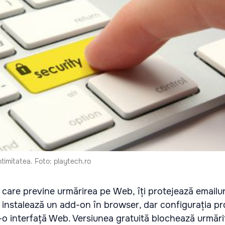
ntimitatea. Foto: playtech.ro
care previne urmărirea pe Web, îți protejează emailuri
 instalează un add-on în browser, dar configurația pr
-o interfață Web. Versiunea gratuită blochează urmăritor