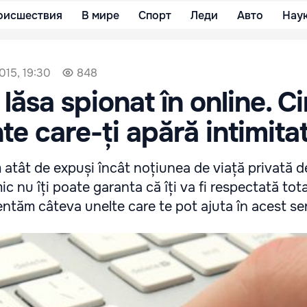
оисшествия
В мире
Спорт
Леди
Авто
Нау
015, 19:30
848
lăsa spionat în online. Ci
te care-ți apără intimita
 atât de expuși încât noțiunea de viață privată 
ic nu îți poate garanta că îți va fi respectată tota
zentăm câteva unelte care te pot ajuta în acest se