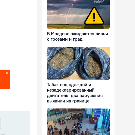
В Молдове ожидаются ливни
с грозами и град
?
Табак под одеждой и
незадекларированный
двигатель: два нарушения
выявили на границе