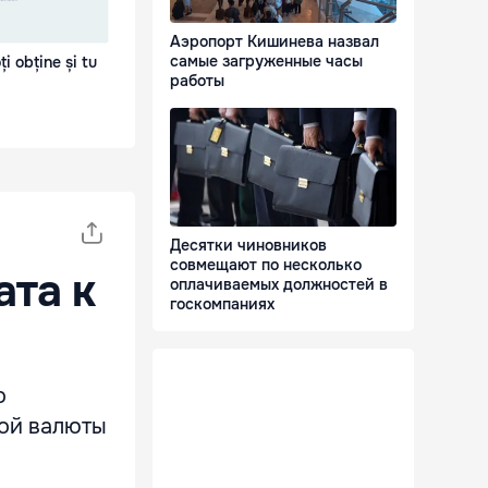
Аэропорт Кишинева назвал
самые загруженные часы
i obține și tu
работы
Десятки чиновников
совмещают по несколько
ата к
оплачиваемых должностей в
госкомпаниях
о
ой валюты