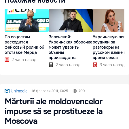
Похожие новости
По соцсетям
Зеленский:
Украинскую певи
расходится
Украинская оборонка
осудили за
фейковый ролик об
может удвоить
разговоры на
отставке Мерца
объемы
русском языке во
производства
время секса
2 часа назад
2 часа назад
3 часа назад
Unimedia
16 февраля 2011, 10:25
709
Mărturii ale moldovencelor
impuse să se prostitueze la
Moscova