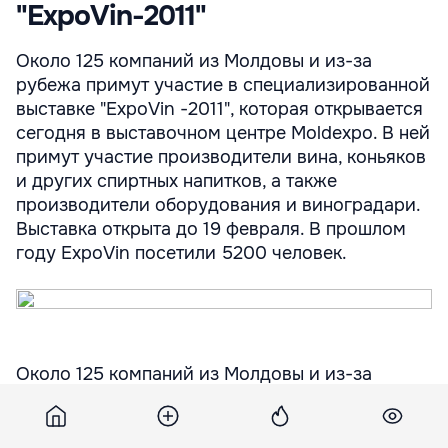
"ExpoVin-2011"
Около 125 компаний из Молдовы и из-за
рубежа примут участие в специализированной
выставке "ExpoVin -2011", которая открывается
сегодня в выставочном центре Moldexpo. В ней
примут участие производители вина, коньяков
и других спиртных напитков, а также
производители оборудования и виноградари.
Выставка открыта до 19 февраля. В прошлом
году ExpoVin посетили 5200 человек.
Около 125 компаний из Молдовы и из-за
рубежа примут участие в специализированной
выставке "ExpoVin -2011", которая открывается