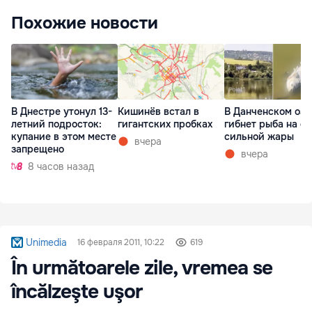
Похожие новости
В Днестре утонул 13-
Кишинёв встал в
В Данченском озе
летний подросток:
гигантских пробках
гибнет рыба на ф
купание в этом месте
сильной жары
вчера
запрещено
вчера
8 часов назад
Unimedia
16 февраля 2011, 10:22
619
În următoarele zile, vremea se
încălzeşte uşor