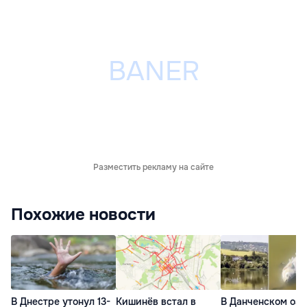
Разместить рекламу на сайте
Похожие новости
В Днестре утонул 13-
Кишинёв встал в
В Данченском озе