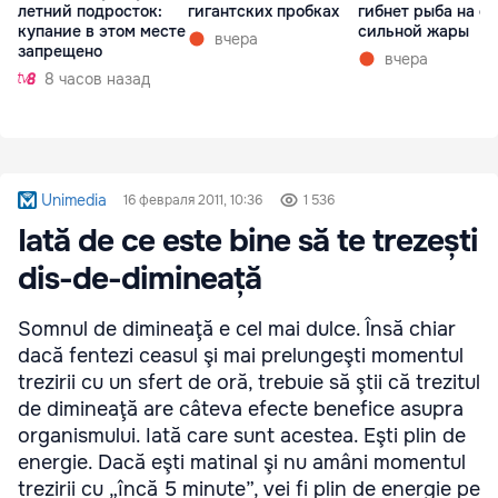
летний подросток:
гигантских пробках
гибнет рыба на ф
купание в этом месте
сильной жары
вчера
запрещено
вчера
8 часов назад
Unimedia
16 февраля 2011, 10:36
1 536
Iată de ce este bine să te trezești
dis-de-dimineață
Somnul de dimineaţă e cel mai dulce. Însă chiar
dacă fentezi ceasul şi mai prelungeşti momentul
trezirii cu un sfert de oră, trebuie să ştii că trezitul
de dimineaţă are câteva efecte benefice asupra
organismului. Iată care sunt acestea. Eşti plin de
energie. Dacă eşti matinal şi nu amâni momentul
trezirii cu „încă 5 minute”, vei fi plin de energie pe