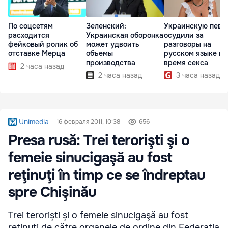
По соцсетям
Зеленский:
Украинскую певи
расходится
Украинская оборонка
осудили за
фейковый ролик об
может удвоить
разговоры на
отставке Мерца
объемы
русском языке во
производства
время секса
2 часа назад
2 часа назад
3 часа назад
Unimedia
16 февраля 2011, 10:38
656
Presa rusă: Trei terorişti şi o
femeie sinucigaşă au fost
reţinuţi în timp ce se îndreptau
spre Chişinău
Trei terorişti şi o femeie sinucigaşă au fost
reţinuţi de către organele de ordine din Federaţia