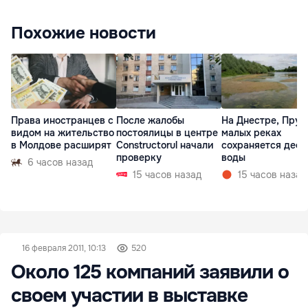
Похожие новости
Права иностранцев с
После жалобы
На Днестре, Прут
видом на жительство
постоялицы в центре
малых реках
в Молдове расширят
Constructorul начали
сохраняется деф
проверку
воды
6 часов назад
15 часов назад
15 часов назад
16 февраля 2011, 10:13
520
Около 125 компаний заявили о
своем участии в выставке