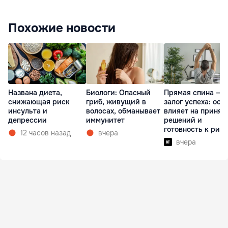
Похожие новости
Названа диета,
Биологи: Опасный
Прямая спина —
снижающая риск
гриб, живущий в
залог успеха: оса
инсульта и
волосах, обманывает
влияет на принят
депрессии
иммунитет
решений и
готовность к рис
12 часов назад
вчера
вчера