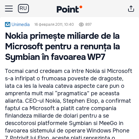
RU
Unimedia
16 февраля 2011, 10:40
897
Nokia primește miliarde de la
Microsoft pentru a renunța la
Symbian în favoarea WP7
Tocmai cand credeam ca intre Nokia si Microsoft
s-a infiripat o frumoasa poveste de dragoste,
iata ca ies la iveala cateva aspecte care pun o
amprenta mult mai “pragmatica” pe aceasta
alianta. CEO-ul Nokia, Stephen Elop, a confirmat
faptul ca Microsoft a platit catre compania
finlandeza miliarde de dolari pentru a se
descotorosi platformele Symbian si MeeGo in
favoarea sistemului de operare Windows Phone
7. Potrivit lui Elop, aceste plati reprezinta o