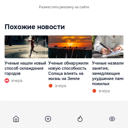
Разместить рекламу на сайте
Похожие новости
Ученые нашли новый
Ученые обнаружили
Ученые назвали т
способ охлаждения
новую способность
занятия,
городов
Солнца влиять на
замедляющие
жизнь на Земле
ухудшение памят
вчера
пожилых
вчера
вчера
Lenta
24 декабря 2015, 19:20
1 591
Джастин Бибер уступил