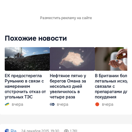
Разместить рекламу на сайте
Похожие новости
ЕК предостерегла
Нефтяное пятно у
В Британии более
Румынию в связи с
берегов Омана за
летальных исходо
намерением
несколько дней
связали с
отстрочить отказ от
увеличилось в
препаратами для
угольных ТЭС
четыре раза
похудения
вчера
вчера
вчера
Ria
24 декабря 2015, 19:30
1 761