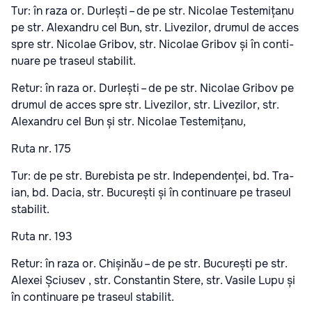
Tur: în raza or. Dur­lești – de pe str. Nico­lae Tes­te­mi­ța­nu
pe str. Ale­xan­dru cel Bun, str. Live­zi­lor, dru­mul de acces
spre str. Nico­lae Gri­bov, str. Nico­lae Gri­bov și în con­ti­
nu­a­re pe tra­se­ul sta­bi­lit.
Retur: în raza or. Dur­lești – de pe str. Nico­lae Gri­bov pe
dru­mul de acces spre str. Live­zi­lor, str. Live­zi­lor, str.
Ale­xan­dru cel Bun și str. Nico­lae Tes­te­mi­ța­nu,
Ruta nr. 175
Tur: de pe str. Burebis­ta pe str. Inde­pen­den­ței, bd. Tra­
ian, bd. Dacia, str. Bucu­rești și în con­ti­nu­a­re pe tra­se­ul
sta­bi­lit.
Ruta nr. 193
Retur: în raza or. Chi­și­nău – de pe str. Bucu­rești pe str.
Ale­xei Șci­u­sev , str. Con­stan­tin Ste­re, str. Vasi­le Lupu și
în con­ti­nu­a­re pe tra­se­ul sta­bi­lit.