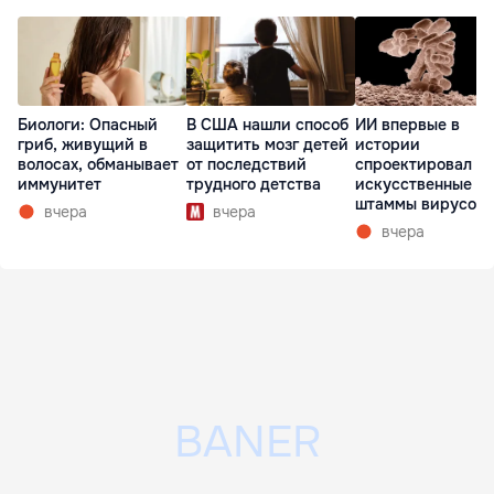
Биологи: Опасный
В США нашли способ
ИИ впервые в
гриб, живущий в
защитить мозг детей
истории
волосах, обманывает
от последствий
спроектировал
иммунитет
трудного детства
искусственные
штаммы вирусов 
вчера
вчера
нуля
вчера