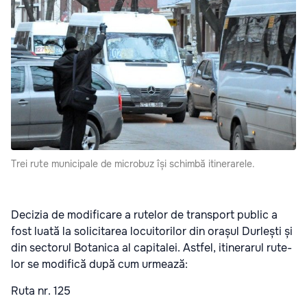
Trei rute municipale de microbuz își schimbă itinerarele.
Deci­zia de modi­fi­ca­re a rute­lor de trans­port public a
fost lua­tă la soli­ci­ta­rea locu­i­to­ri­lor din ora­șul Dur­lești și
din sec­to­rul Bota­ni­ca al capi­ta­lei. Ast­fel, iti­ne­ra­rul rute­
lor se modi­fi­că după cum urmea­ză:
Ruta nr. 125