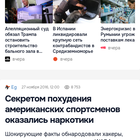
Апелляционный суд
В Испании
Энергокризис в
обязал Трампа
ликвидировали
Румынии угрожае
остановить
крупную сеть
поставкам лекарс
строительство
контрабандистов в
вчера
бального зала в
Средиземноморье
Белом доме
вчера
вчера
Eg
27 ноября 2016, 12:00
8 753
Секретом похудения
американских спортсменов
оказались наркотики
Шокирующие факты обнародовали хакеры,