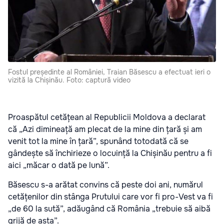
Fostul președinte al României, Traian Băsescu a efectuat ieri o
vizită la Chișinău. Foto: captură video
Proaspătul cetățean al Republicii Moldova a declarat
că „Azi dimineață am plecat de la mine din țară și am
venit tot la mine în țară”, spunând totodată că se
gândește să închirieze o locuință la Chișinău pentru a fi
aici „măcar o dată pe lună”.
Băsescu s-a arătat convins că peste doi ani, numărul
cetățenilor din stânga Prutului care vor fi pro-Vest va fi
„de 60 la sută”, adăugând că România „trebuie să aibă
grijă de asta”.