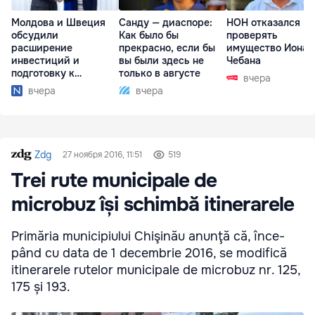
Молдова и Швеция
Санду — диаспоре:
НОН отказался
обсудили
Как было бы
проверять
расширение
прекрасно, если бы
имущество Иона
инвестиций и
вы были здесь не
Чебана
подготовку к
только в августе
вчера
отопительному
вчера
вчера
сезону
Zdg
27 ноября 2016, 11:51
519
Trei rute municipale de
microbuz își schimbă itinerarele
Pri­mă­ria muni­ci­pi­u­lui Chi­şi­nău anu­nţă că, înce­
pând cu data de 1 decem­brie 2016, se modi­fi­că
iti­ne­ra­re­le rute­lor muni­ci­pa­le de micro­buz nr. 125,
175 și 193.