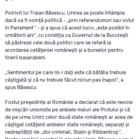
Potrivit lui Traian Băsescu, Unirea se poate întâmpla
dacă va fi voință politică - „prin referendumuri sau votul
în Parlament” - și a spus că acest lucru „este posibil în
următorii ani”, cu condiția ca Guvernul de la București
să păstreze cele două politici care se referă la
acordarea cetățeniei românești și a burselor pentru
tinerii basarabeni.
„Sentimentul pe care mi-l dați este că bătălia trebuie
câștigată și că nu trebuie făcut niciun pas înapoi”, a
spus Băsescu.
Fostul președinte al României a declarat că este nevoie
de mișcări unioniste pe ambele maluri ale Prutului și că
de pe urma Unirii celor două state românești ar avea de
câștigat cetățenii ambelor state românești, separați și
nedreptățiți de „doi criminali, Stalin și Ribbentrop”.