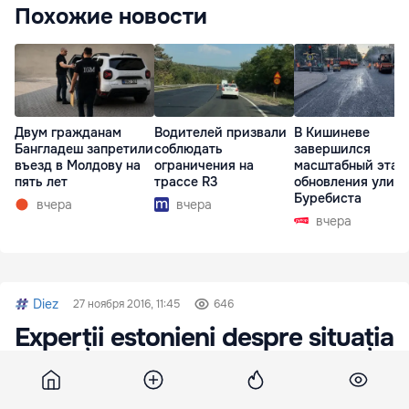
Похожие новости
Двум гражданам
Водителей призвали
В Кишиневе
Бангладеш запретили
соблюдать
завершился
въезд в Молдову на
ограничения на
масштабный этап
пять лет
трассе R3
обновления улиц
Буребиста
вчера
вчера
вчера
Diez
27 ноября 2016, 11:45
646
Experții estonieni despre situația
Educație din Moldova: În câțiva
ani nu veți mai avea profesori