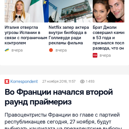
Италия отвергла
Netflix запер актера
Брат Джоли
угрозы Испании в
внутри билборда в
совершил каминг
связи с пограничным
Голливуде ради
в 53 года и
контролем
рекламы фильма
признался после
развода, что он г
вчера
вчера
вчера
Korrespondent
27 ноября 2016, 11:57
1 493
Во Франции начался второй
раунд праймериз
Правоцентристы Франции во главе с партией
республиканцев сегодня, 27 ноября, будут
выбирать кандидата на президентские выборы