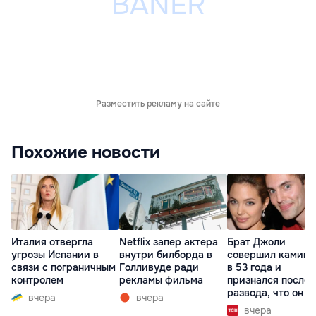
Разместить рекламу на сайте
Похожие новости
Италия отвергла
Netflix запер актера
Брат Джоли
угрозы Испании в
внутри билборда в
совершил каминг
связи с пограничным
Голливуде ради
в 53 года и
контролем
рекламы фильма
признался после
развода, что он г
вчера
вчера
вчера