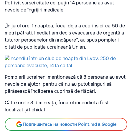
Potrivit sursei citate cel puțin 14 persoane au avut
nevoie de îngrijiri medicale.
„În jurul orei 1 noaptea, focul deja a cuprins circa 50 de
metri pătrați. Imediat am decis evacuarea de urgență a
tuturor persoanelor din încăpere”, au spus pompierii
citați de publicația ucraineană Unian.
Pompierii ucraineni menționează că 8 persoane au avut
nevoie de ajutor, pentru că nu au putut singuri să
părăsească încăperea cuprinsă de flăcări.
Către orele 3 dimineața, focarul incendiul a fost
localizat și lichidat.
Подпишитесь на новости Point.md в Google