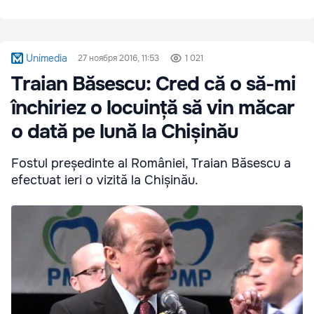
Unimedia
27 ноября 2016, 11:53
1 021
Traian Băsescu: Cred că o să-mi
închiriez o locuință să vin măcar
o dată pe lună la Chișinău
Fostul președinte al României, Traian Băsescu a
efectuat ieri o vizită la Chișinău.