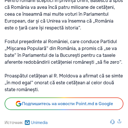
Pentru românii sceptici în privința Unirii, Băsescu a spus
că România va avea încă patru milioane de cetățeni,
ceea ce înseamnă mai multe voturi în Parlamentul
European, dar și că Unirea va însemna că „România
este o țară care își respectă istoria”.
Fostul președinte al României, care conduce Partidul
„Mișcarea Populară” din România, a promis că „se va
bate” în Parlamentul de la București pentru ca taxele
aferente redobândirii cetățeniei românești „să fie zero”.
Proaspătul cetățean al R. Moldova a afirmat că se simte
„în mod egal” onorat că este cetățean al celor două
state românești.
Подпишитесь на новости Point.md в Google
Источник
Unimedia