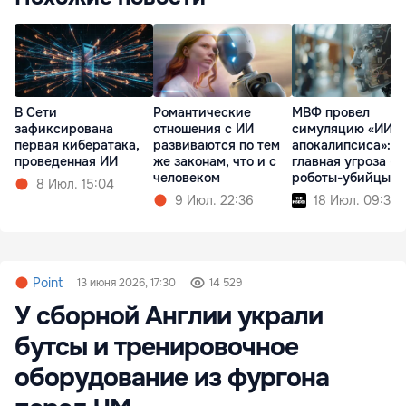
В Сети
Романтические
МВФ провел
зафиксирована
отношения с ИИ
симуляцию «ИИ-
первая кибератака,
развиваются по тем
апокалипсиса»:
проведенная ИИ
же законам, что и с
главная угроза - 
человеком
роботы-убийцы
8 Июл. 15:04
9 Июл. 22:36
18 Июл. 09:36
Point
13 июня 2026, 17:30
14 529
У сборной Англии украли
бутсы и тренировочное
оборудование из фургона