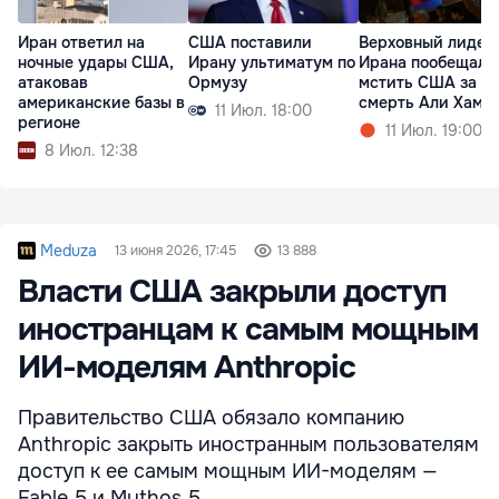
Иран ответил на
США поставили
Верховный лидер
ночные удары США,
Ирану ультиматум по
Ирана пообещал
атаковав
Ормузу
мстить США за
американские базы в
смерть Али Хаме
11 Июл. 18:00
регионе
11 Июл. 19:00
8 Июл. 12:38
Meduza
13 июня 2026, 17:45
13 888
Власти США закрыли доступ
иностранцам к самым мощным
ИИ-моделям Anthropic
Правительство США обязало компанию
Anthropic закрыть иностранным пользователям
доступ к ее самым мощным ИИ-моделям —
Fable 5 и Mythos 5.