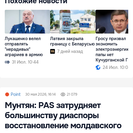
Похожие новости
Лукашенко велел
Латвия закрыла
Гросу призвал
отправлять
границу с Беларусью
экономить
"нерадивых"
электроэнергию: 
7 дней назад
аграриев в армию
папы нет
Кучурганской ГР
31 Июл. 10:44
огороде
24 Июл. 10:04
Point
30 мая 2026, 16:14
21 079
Мунтян: PAS затрудняет
большинству диаспоры
восстановление молдавского