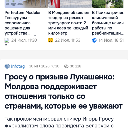
Perfectum Module:
В Молдове объявлен
В Психиатрическ
Геошурупы -
тендер на ремонт
клинической
современное
тротуаров: почти 2
больнице начина
решение для
млн леев за каждый
работы по
устройства
километр
реабилитации
фундаментов Ⓟ
корпусов
24 Июл. 11:30
22 Июл. 11:53
14 Июл. 18:51
Infotag
30 мая 2026, 16:30
30 228
Гросу о призыве Лукашенко:
Молдова поддерживает
отношения только со
странами, которые ее уважают
Так прокомментировал спикер Игорь Гросу
журналистам слова президента Беларуси с