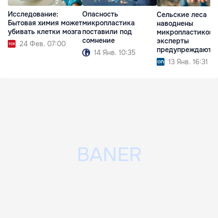
Исследование:
Опасность
Сельские леса
Бытовая химия может
микропластика
наводнены
убивать клетки мозга
поставили под
микропластиком:
сомнение
эксперты
24 Фев. 07:00
предупреждают о
14 Янв. 10:35
рисках для здоро
13 Янв. 16:31