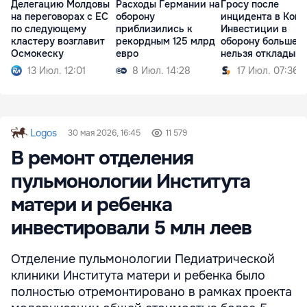
Делегацию Молдовы
Расходы Германии на
Гросу после
на переговорах с ЕС
оборону
инцидента в Копа
по следующему
приблизились к
Инвестиции в
кластеру возглавит
рекордным 125 млрд
оборону больше
Осмокеску
евро
нельзя откладыва
13 Июл. 12:01
8 Июл. 14:28
17 Июл. 07:36
Logos
30 мая 2026, 16:45
11 579
В ремонт отделения
пульмонологии Института
матери и ребенка
инвестировали 5 млн леев
Отделение пульмонологии Педиатрической
клиники Института матери и ребенка было
полностью отремонтировано в рамках проекта