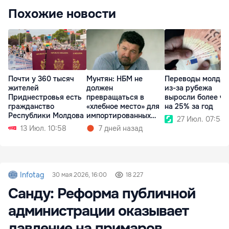
Похожие новости
Почти у 360 тысяч
Мунтян: НБМ не
Переводы молдав
жителей
должен
из-за рубежа
Приднестровья есть
превращаться в
выросли более ч
гражданство
«хлебное место» для
на 25% за год
Республики Молдова
импортированных
27 Июл. 07:54
управленцев
13 Июл. 10:58
7 дней назад
Infotag
30 мая 2026, 16:00
18 227
Санду: Реформа публичной
администрации оказывает
давление на примаров