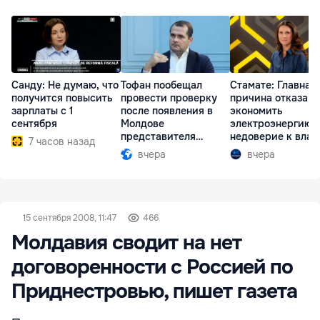
Санду: Не думаю, что
Тофан пообещал
Стамате: Главная
получится повысить
провести проверку
причина отказа
зарплаты с 1
после появления в
экономить
сентября
Молдове
электроэнергию 
представителя
недоверие к влас
7 часов назад
Южной Осетии
вчера
вчера
15 сентября 2008, 11:47
466
Молдавия сводит на нет
договоренности с Россией по
Приднестровью, пишет газета