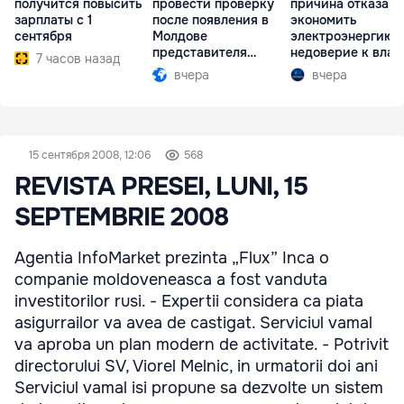
получится повысить
провести проверку
причина отказа
зарплаты с 1
после появления в
экономить
сентября
Молдове
электроэнергию 
представителя
недоверие к влас
7 часов назад
Южной Осетии
вчера
вчера
15 сентября 2008, 12:06
568
REVISTA PRESEI, LUNI, 15
SEPTEMBRIE 2008
Agentia InfoMarket prezinta „Flux” Inca o
companie moldoveneasca a fost vanduta
investitorilor rusi. - Expertii considera ca piata
asigurrailor va avea de castigat. Serviciul vamal
va aproba un plan modern de activitate. - Potrivit
directorului SV, Viorel Melnic, in urmatorii doi ani
Serviciul vamal isi propune sa dezvolte un sistem