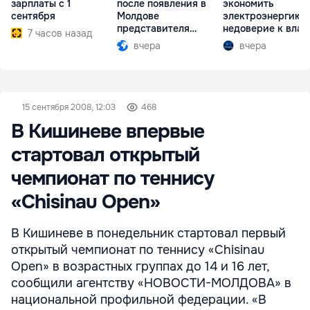
зарплаты с 1
после появления в
экономить
сентября
Молдове
электроэнергию 
представителя
недоверие к влас
7 часов назад
Южной Осетии
вчера
вчера
15 сентября 2008, 12:03
468
В Кишиневе впервые
стартовал открытый
чемпионат по теннису
«Chisinau Open»
В Кишиневе в понедельник стартовал первый
открытый чемпионат по теннису «Chisinau
Open» в возрастных группах до 14 и 16 лет,
сообщили агентству «НОВОСТИ-МОЛДОВА» в
национальной профильной федерации. «В