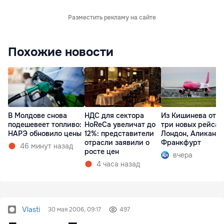
Разместить рекламу на сайте
Похожие новости
В Молдове снова
НДС для сектора
Из Кишинева отк
подешевеет топливо:
HoReCa увеличат до
три новых рейса 
НАРЭ обновило цены
12%: представители
Лондон, Аликанте
отрасли заявили о
Франкфурт
46 минут назад
росте цен
вчера
4 часа назад
Vlasti
30 мая 2006, 09:17
497