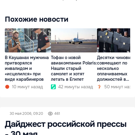
Похожие новости
В Каушанах мужчина
Тофан о новой
Десятки чиновни
притворялся
авиакомпании Polaris:
совмещают по
инвалидом и
Нашли старый
несколько
«исцелился» при
самолет и хотят
оплачиваемых
виде карабинеров
летать в Египет
должностей в
госкомпаниях
10 минут назад
42 минуты назад
50 минут наза
30 мая 2006, 09:20
461
Дайджест российской прессы
- 30 мая