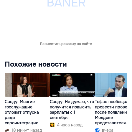
Разместить рекламу на сайте
Похожие новости
Санду: Многие
Санду: Не думаю, что
Тофан пообещал
госслужащие
получится повысить
провести провер
отложат отпуска
зарплаты с 1
после появления 
ради
сентября
Молдове
евроинтеграции
представителя
4 часа назад
Южной Осетии
18 минут назад
вчера