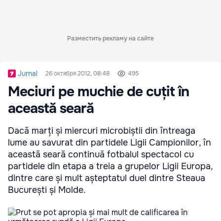
Разместить рекламу на сайте
Jurnal
26 октября 2012, 08:48
495
Meciuri pe muchie de cuțit în
această seară
Dacă marți și miercuri microbiștii din întreaga
lume au savurat din partidele Ligii Campionilor, în
această seară continuă fotbalul spectacol cu
partidele din etapa a treia a grupelor Ligii Europa,
dintre care și mult așteptatul duel dintre Steaua
București și Molde.