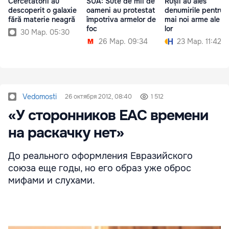
Cercetătorii au
SUA: Sute de mii de
Rușii au ales
descoperit o galaxie
oameni au protestat
denumirile pentru 
fără materie neagră
împotriva armelor de
mai noi arme ale ţă
foc
lor
30 Мар. 05:30
26 Мар. 09:34
23 Мар. 11:42
Vedomosti
26 октября 2012, 08:40
1 512
«У сторонников ЕАС времени
на раскачку нет»
До реального оформления Евразийского
союза еще годы, но его образ уже оброс
мифами и слухами.