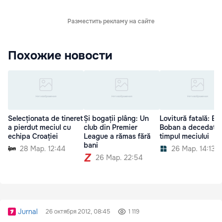
Разместить рекламу на сайте
Похожие новости
Selecționata de tineret
Și bogații plâng: Un
Lovitură fatală: Br
a pierdut meciul cu
club din Premier
Boban a decedat î
echipa Croației
League a rămas fără
timpul meciului
bani
28 Мар. 12:44
26 Мар. 14:13
26 Мар. 22:54
Jurnal
26 октября 2012, 08:45
1 119