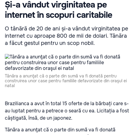
Și-a vândut virginitatea pe
internet în scopuri caritabile
O tânără de 20 de ani și-a vândut virginitatea pe
internet cu aproape 800 de mii de dolari. Tânăra
a făcut gestul pentru un scop nobil.
Tânăra a anunţat că o parte din sumă va fi donată pentru
construirea unor case pentru familiile defavorizate din oraşul ei
natal
Brazilianca a avut în total 15 oferte de la bărbați care s-
au luptat pentru a petrece o seară cu ea. Licitația a fost
câștigată, însă, de un japonez.
Tânăra a anunţat că o parte din sumă va fi donată