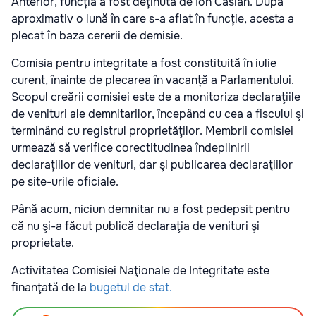
Anterior, funcția a fost deținută de Ion Casian. După
aproximativ o lună în care s-a aflat în funcție, acesta a
plecat în baza cererii de demisie.
Comisia pentru integritate a fost constituită în iulie
curent, înainte de plecarea în vacanță a Parlamentului.
Scopul creării comisiei este de a monitoriza declaraţiile
de venituri ale demnitarilor, începând cu cea a fiscului şi
terminând cu registrul proprietăţilor. Membrii comisiei
urmează să verifice corectitudinea îndeplinirii
declarațiilor de venituri, dar şi publicarea declaraţiilor
pe site-urile oficiale.
Până acum, niciun demnitar nu a fost pedepsit pentru
că nu şi-a făcut publică declaraţia de venituri şi
proprietate.
Activitatea Comisiei Naţionale de Integritate este
finanţată de la
bugetul de stat.