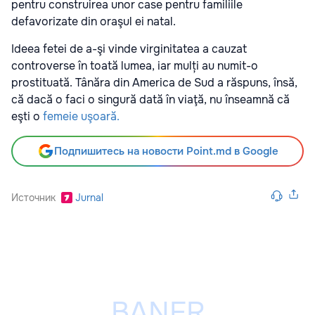
pentru construirea unor case pentru familiile
defavorizate din oraşul ei natal.
Ideea fetei de a-şi vinde virginitatea a cauzat
controverse în toată lumea, iar mulți au numit-o
prostituată. Tânăra din America de Sud a răspuns, însă,
că dacă o faci o singură dată în viaţă, nu înseamnă că
eşti o
femeie uşoară.
Подпишитесь на новости Point.md в Google
Источник
Jurnal