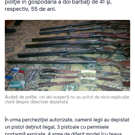
poliţie în gospodăria a doi bărbaţi de 41 şi,
respectiv, 55 de ani.
Audiați de poliție, cei doi suspecți nu au putut da nicio explicație
clară despre obiectele depistate
În urma percheziţiei autorizate, oamenii legii au depistat
un pistol deținut ilegal, 3 pistoale cu permisele
portarmă expirate, 4 arme de diferit model (cu țeava