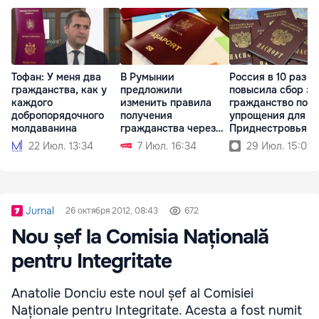
Тофан: У меня два
В Румынии
Россия в 10 раз
гражданства, как у
предложили
повысила сбор за
каждого
изменить правила
гражданство пос
добропорядочного
получения
упрощения для
молдаванина
гражданства через
Приднестровья
брак
22 Июл. 13:34
7 Июл. 16:34
29 Июл. 15:09
Jurnal
26 октября 2012, 08:43
672
Nou șef la Comisia Națională
pentru Integritate
Anatolie Donciu este noul șef al Comisiei
Naționale pentru Integritate. Acesta a fost numit