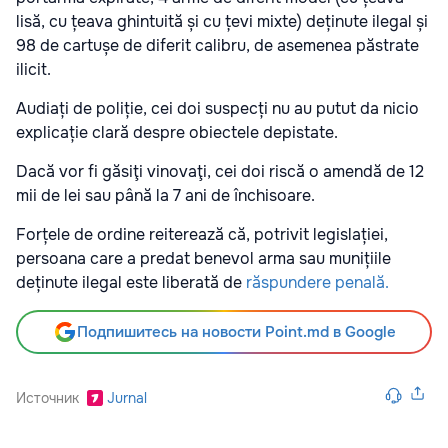
lisă, cu țeava ghintuită și cu țevi mixte) deținute ilegal și
98 de cartușe de diferit calibru, de asemenea păstrate
ilicit.
Audiați de poliție, cei doi suspecți nu au putut da nicio
explicație clară despre obiectele depistate.
Dacă vor fi găsiţi vinovaţi, cei doi riscă o amendă de 12
mii de lei sau până la 7 ani de închisoare.
Forțele de ordine reiterează că, potrivit legislației,
persoana care a predat benevol arma sau munițiile
deținute ilegal este liberată de
răspundere penală.
Подпишитесь на новости Point.md в Google
Источник
Jurnal