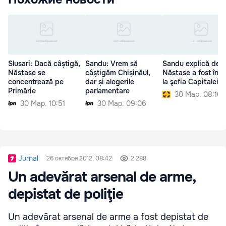
Slusari: Dacă câștigă,
Sandu: Vrem să
Sandu explică de 
Năstase se
câștigăm Chișinăul,
Năstase a fost înai
concentrează pe
dar și alegerile
la şefia Capitalei
Primărie
parlamentare
30 Мар. 08:10
30 Мар. 10:51
30 Мар. 09:06
Jurnal
26 октября 2012, 08:42
2 288
Un adevărat arsenal de arme,
depistat de poliţie
Un adevărat arsenal de arme a fost depistat de