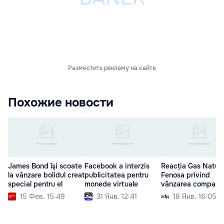
Разместить рекламу на сайте
Похожие новости
James Bond îşi scoate
Facebook a interzis
Reacția Gas Natura
la vânzare bolidul creat
publicitatea pentru
Fenosa privind
special pentru el
monede virtuale
vânzarea companie
15 Фев. 15:49
31 Янв. 12:41
18 Янв. 16:05