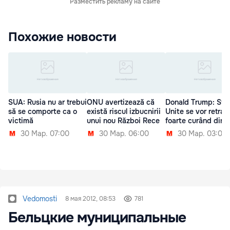
Разместить рекламу на сайте
Похожие новости
SUA: Rusia nu ar trebui
ONU avertizează că
Donald Trump: Sta
să se comporte ca o
există riscul izbucnirii
Unite se vor retrag
victimă
unui nou Război Rece
foarte curând din S
30 Мар. 07:00
30 Мар. 06:00
30 Мар. 03:00
Vedomosti
8 мая 2012, 08:53
781
Бельцкие муниципальные