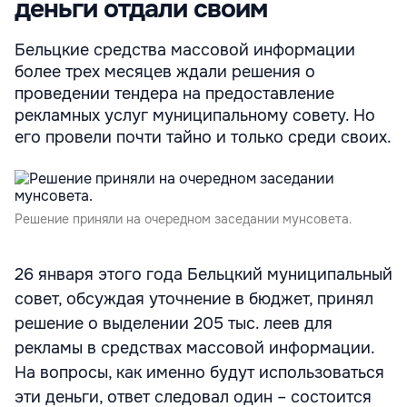
деньги отдали своим
Бельцкие средства массовой информации
более трех месяцев ждали решения о
проведении тендера на предоставление
рекламных услуг муниципальному совету. Но
его провели почти тайно и только среди своих.
Решение приняли на очередном заседании мунсовета.
26 января этого года Бельцкий муниципальный
совет, обсуждая уточнение в бюджет, принял
решение о выделении 205 тыс. леев для
рекламы в средствах массовой информации.
На вопросы, как именно будут использоваться
эти деньги, ответ следовал один – состоится