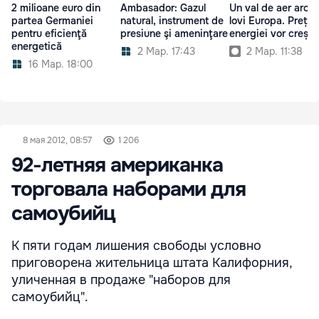
2 milioane euro din
Ambasador: Gazul
Un val de aer arcti
partea Germaniei
natural, instrument de
lovi Europa. Prețuri
pentru eficienţă
presiune şi ameninţare
energiei vor crește
energetică
2 Мар. 17:43
2 Мар. 11:38
16 Мар. 18:00
8 мая 2012, 08:57
1 206
92-летняя американка
торговала наборами для
самоубийц
К пяти годам лишения свободы условно
приговорена жительница штата Калифорния,
уличенная в продаже "наборов для
самоубийц".