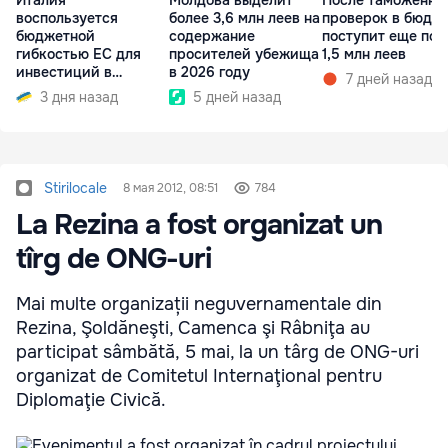
Италия
Молдова выделит
После таможенны
воспользуется
более 3,6 млн леев на
проверок в бюдж
бюджетной
содержание
поступит еще поч
гибкостью ЕС для
просителей убежища
1,5 млн леев
инвестиций в
в 2026 году
7 дней назад
энергетику и оборону
3 дня назад
5 дней назад
Stirilocale
8 мая 2012, 08:51
784
La Rezina a fost organizat un
tîrg de ONG-uri
Mai multe organizații neguvernamentale din
Rezina, Şoldăneşti, Camenca şi Râbniţa au
participat sâmbătă, 5 mai, la un târg de ONG-uri
organizat de Comitetul Internaţional pentru
Diplomaţie Civică.