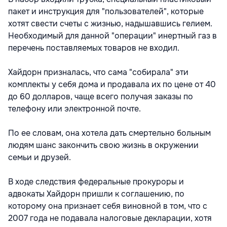
пакет и инструкция для "пользователей", которые
хотят свести счеты с жизнью, надышавшись гелием.
Необходимый для данной "операции" инертный газ в
перечень поставляемых товаров не входил.
Хайдорн призналась, что сама "собирала" эти
комплекты у себя дома и продавала их по цене от 40
до 60 долларов, чаще всего получая заказы по
телефону или электронной почте.
По ее словам, она хотела дать смертельно больным
людям шанс закончить свою жизнь в окружении
семьи и друзей.
В ходе следствия федеральные прокуроры и
адвокаты Хайдорн пришли к соглашению, по
которому она признает себя виновной в том, что с
2007 года не подавала налоговые декларации, хотя