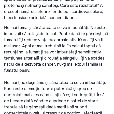
proteine şi nutrienţi sănătoşi. Care este rezultatul? A
crescut numărul suferinzilor de boli cardiovasculare,
hipertensiune arterială, cancer, diabet.
Nu mai fuma şi sănătatea ta se va îmbunătăţi. Nu este
imposibil să te laşi de fumat. Poate dacă te gândeşti că
fumatul îţi reduce viaţa cu aproximativ 10 ani, îţi va fi
mai uşor. Apoi ar mai trebui să iei în calcul faptul că
renunţând la fumat ţi se vor îmbunătăţi semnificativ
tensiunea arterială şi circulaţia sângelui, îţi va scădea
riscul de a dezvolta cancer, nu-ţi mai expui familia la
fumatul pasiv.
Nu mai ţine duşmănie şi sănătatea ta se va îmbunătăţi.
Furia este o emoţie foarte puternică şi greu de
controlat, mai ales când simţi că eşti nedreptăţit. Însă
de fiecare dată când te cuprinde o astfel de stare
trebuie să te gândeşti dacă merită să suporţi
consecinţele nivelului crescut de cortizol: afectează