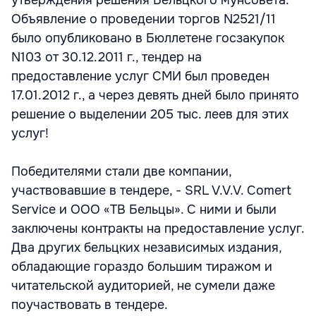
утверждения решения Бельцкого мунсовета.
Объявление о проведении торгов N2521/11
было опубликовано в Бюллетене госзакупок
N103 от 30.12.2011 г., тендер на
предоставление услуг СМИ был проведен
17.01.2012 г., а через девять дней было принято
решение о выделении 205 тыс. леев для этих
услуг!
Победителями стали две компании,
участвовавшие в тендере, - SRL V.V.V. Comert
Service и ООО «ТВ Бельцы». С ними и были
заключены контракты на предоставление услуг.
Два других бельцких независимых издания,
обладающие гораздо большим тиражом и
читательской аудиторией, не сумели даже
поучаствовать в тендере.