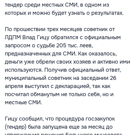
тендер среди местных СМИ, в одном из
которых и можно будет узнать о результатах.
По прошествии трех месяцев советник от
ЛДПМ Влад Гицу обратился с официальным
запросом о судьбе 205 тыс. леев,
предназначенных для СМИ. Как оказалось,
деньги уже обрели своих хозяев и активно ими
используются. Получив официальный ответ,
муниципальный советник на заседании 26
апреля выступил с декларацией, так как
посчитал обманутым не только себя, но и
местные СМИ.
Гицу сообщил, что процедура госзакупок
(тендер) была запущена еще за месяц до