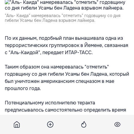
"Аль- Каида" намеревалась "отметить" годовщину со дня
гибели Усамы бен Ладена взрывом лайнера.
По их данным, подобный план вынашивала одна из
террористических группировок в Йемене, связанная
с "Аль-Каидой", передает ИТАР-ТАСС.
Таким образом она намеревалась "отметить"
годовщину со дня гибели Усамы бен Ладена, который
был уничтожен американским спецназом в мае
прошлого года.
Потенциальному исполнителю теракта
предписывалось самостоятельно определить время
атаки, а также конкретный рейс. Взрывчатку он
должен был спрятать в своей одежде.