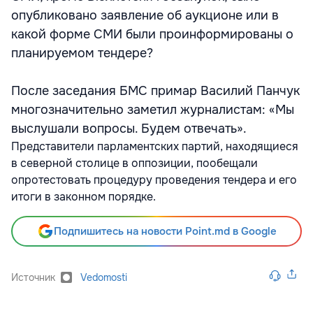
опубликовано заявление об аукционе или в
какой форме СМИ были проинформированы о
планируемом тендере?
После заседания БМС примар Василий Панчук
многозначительно заметил журналистам: «Мы
выслушали вопросы. Будем отвечать».
Представители парламентских партий, находящиеся
в северной столице в оппозиции, пообещали
опротестовать процедуру проведения тендера и его
итоги в законном порядке.
Подпишитесь на новости Point.md в Google
Источник
Vedomosti