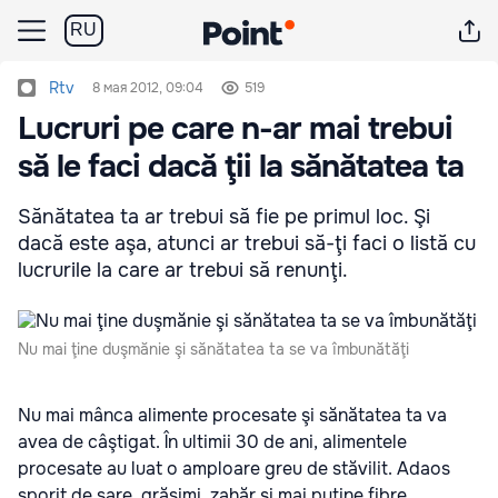
RU
Rtv
8 мая 2012, 09:04
519
Lucruri pe care n-ar mai trebui
să le faci dacă ţii la sănătatea ta
Sănătatea ta ar trebui să fie pe primul loc. Şi
dacă este aşa, atunci ar trebui să-ţi faci o listă cu
lucrurile la care ar trebui să renunţi.
Nu mai ţine duşmănie şi sănătatea ta se va îmbunătăţi
Nu mai mânca alimente procesate şi sănătatea ta va
avea de câştigat
. În ultimii 30 de ani, alimentele
procesate au luat o amploare greu de stăvilit. Adaos
sporit de sare, grăsimi, zahăr şi mai puţine fibre,