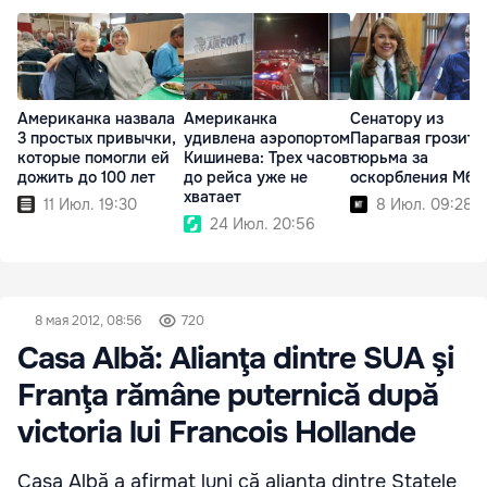
Американка назвала
Американка
Сенатору из
3 простых привычки,
удивлена аэропортом
Парагвая грозит
которые помогли ей
Кишинева: Трех часов
тюрьма за
дожить до 100 лет
до рейса уже не
оскорбления Мба
хватает
11 Июл. 19:30
8 Июл. 09:28
24 Июл. 20:56
8 мая 2012, 08:56
720
Casa Albă: Alianţa dintre SUA şi
Franţa rămâne puternică după
victoria lui Francois Hollande
Casa Albă a afirmat luni că alianţa dintre Statele