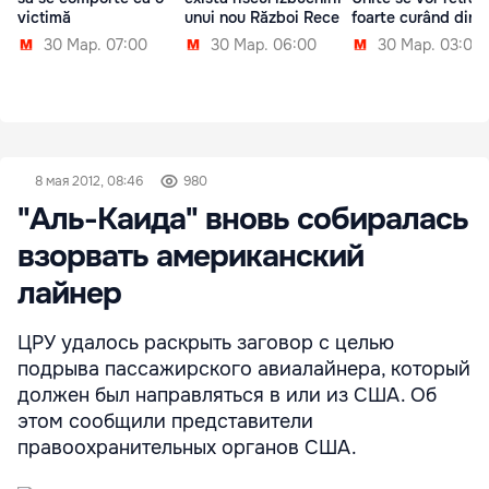
victimă
unui nou Război Rece
foarte curând din S
30 Мар. 07:00
30 Мар. 06:00
30 Мар. 03:00
8 мая 2012, 08:46
980
"Аль-Каида" вновь собиралась
взорвать американский
лайнер
ЦРУ удалось раскрыть заговор с целью
подрыва пассажирского авиалайнера, который
должен был направляться в или из США. Об
этом сообщили представители
правоохранительных органов США.