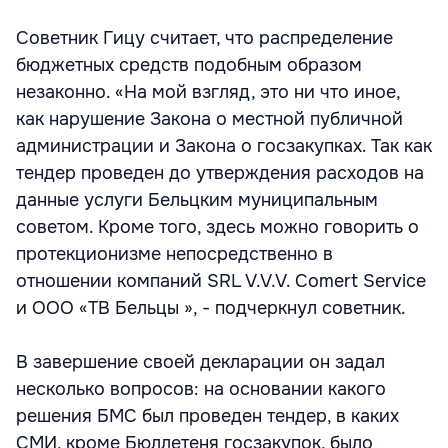
Советник Гицу считает, что распределение
бюджетных средств подобным образом
незаконно. «На мой взгляд, это ни что иное,
как нарушение Закона о местной публичной
администрации и Закона о госзакупках. Так как
тендер проведен до утверждения расходов на
данные услуги Бельцким муниципальным
советом. Кроме того, здесь можно говорить о
протекционизме непосредственно в
отношении компаний SRL V.V.V. Comert Service
и ООО «ТВ Бельцы », - подчеркнул советник.
В завершение своей декларации он задал
несколько вопросов: на основании какого
решения БМС был проведен тендер, в каких
СМИ, кроме Бюллетеня госзакупок, было