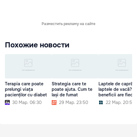
Разместить рекламу на сайте
Похожие новости
Terapia care poate
Strategia care te
Laptele de capră s
prelungi viața
poate ajuta. Cum te
laptele de vacă? C
pacienților cu diabet
lași de fumat
beneficii are fieca
30 Мар. 06:30
29 Мар. 23:50
22 Мар. 20:50