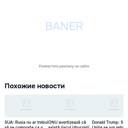
Разместить рекламу на сайте
Похожие новости
SUA: Rusia nu ar trebui
ONU avertizează că
Donald Trump: Sta
să se comporte ca o
există riscul izbucnirii
Unite se vor retrag