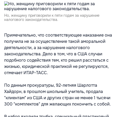
Но, женщину приговорили к пяти годам за нарушение
налогового законодательства.
Примечательно, что соответствующее наказание она
получила не за осуществление такой аморальной
деятельности, а за нарушение налогового
законодательства. Дело в том, что в США случаи
подобного содействия тем, кто решил расстаться с
жизнью, юридической практикой не регулируются,
отмечает ИТАР-ТАСС.
По данным прокуратуры, 92-летняя Шарлотта
Хайдорн, в прошлом школьный учитель, продала
"клиентам" из США и других стран не менее 1 тысячи
300 "комплектов" для желающих покончить с собой.
В набор входили трубка, специальный пластиковый