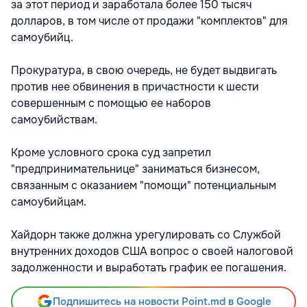
за этот период и заработала более 150 тысяч
долларов, в том числе от продажи "комплектов" для
самоубийц.
Прокуратура, в свою очередь, не будет выдвигать
против нее обвинения в причастности к шести
совершенным с помощью ее наборов
самоубийствам.
Кроме условного срока суд запретил
"предпринимательнице" заниматься бизнесом,
связанным с оказанием "помощи" потенциальным
самоубийцам.
Хайдорн также должна урегулировать со Службой
внутренних доходов США вопрос о своей налоговой
задолженности и выработать график ее погашения.
Подпишитесь на новости Point.md в Google