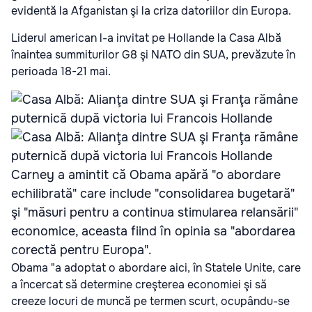
evidentă la Afganistan şi la criza datoriilor din Europa.
Liderul american l-a invitat pe Hollande la Casa Albă
înaintea summiturilor G8 şi NATO din SUA, prevăzute în
perioada 18-21 mai.
Carney a amintit că Obama apără "o abordare
echilibrată" care include "consolidarea bugetară"
şi "măsuri pentru a continua stimularea relansării"
economice, aceasta fiind în opinia sa "abordarea
corectă pentru Europa".
Obama "a adoptat o abordare aici, în Statele Unite, care
a încercat să determine creşterea economiei şi să
creeze locuri de muncă pe termen scurt, ocupându-se