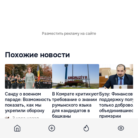
Разместить рекламу на сайте
Похожие новости
Санду о военном
В Комрате критикуют
Бузу: Финансову
параде: Возможность
требование о знании
поддержку получ
показать, как мы
румынского языка
только доброволь
укрепили оборону
для кандидатов в
объединившиеся
башканы
примэрии
3 часа назад
вчера
вчера