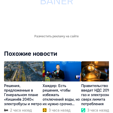
Разместить рекламу на сайте
Похожие новости
Решения,
Хаждер: Есть
Правительство
предложенные в
решения, чтобы
введет НДС 20% 
Генеральном плане
избежать
газ и электроэне
«Кишинёв 2040»:
отключений воды, но
сверх лимита
электробусы и метро
их нужно срочно
потребления
внедрить
2 часа назад
3 часа назад
3 часа назад