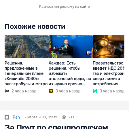
Разместить рекламу на сайте
Похожие новости
Решения,
Хаждер: Есть
Правительство
предложенные в
решения, чтобы
введет НДС 20% 
Генеральном плане
избежать
газ и электроэне
«Кишинёв 2040»:
отключений воды, но
сверх лимита
электробусы и метро
их нужно срочно
потребления
внедрить
2 часа назад
3 часа назад
3 часа назад
Pan
2 марта 2010, 09:39
503
За Прут по спецпропускам