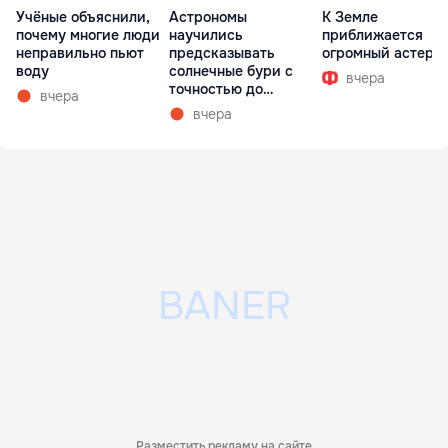
Учёные объяснили,
Астрономы
К Земле
почему многие люди
научились
приближается
неправильно пьют
предсказывать
огромный астеро
воду
солнечные бури с
вчера
точностью до
вчера
получаса
вчера
Разместить рекламу на сайте