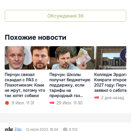
Обсуждения
36
Похожие новости
Перчун связал
Перчун: Школы
Колледж Эрдоган
скандал с PAS с
получат бюджетную
Комрате откроетс
Плахотнюком: Кони
поддержку, если
2027 году: Перчун
не мрут, потому что
тарифы на
заявил о саботаж
так хотят собаки
природный газ
2 дня назад
вырастут
9 Июл. 11:31
29 Июл. 11:30
Zdg
12 июля 2023, 16:34
9 012