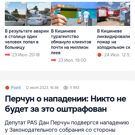
В результате аварии
В Кишиневе
В Кишиневе
в столице один
турагентство
ликвидировали
человек попал в
обмануло клиентов
пожар на
больницу
почти на миллион
холодильном скл
леев
23 Июл. 20:18
24 Июл. 12:52
23 Июл. 19:00
Point
12 июля 2023, 16:36
11 993
Перчун о нападении: Никто не
будет за это оштрафован
Депутат PAS Дан Перчун подвергся нападению
у Законодательного собрания со стороны