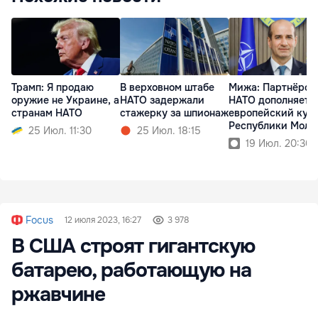
Трамп: Я продаю
В верховном штабе
Мижа: Партнёрст
оружие не Украине, а
НАТО задержали
НАТО дополняет
странам НАТО
стажерку за шпионаж
европейский кур
Республики Молд
25 Июл. 11:30
25 Июл. 18:15
19 Июл. 20:30
Focus
12 июля 2023, 16:27
3 978
В США строят гигантскую
батарею, работающую на
ржавчине