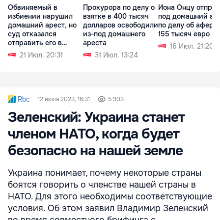
Обвиняемый в
Прокурора по делу о
Иона Онцу отпра
избиении нарушил
взятке в 400 тысяч
под домашний ар
домашний арест, но
долларов освободили
по делу об афере
суд отказался
из-под домашнего
155 тысяч евро
отправить его в
ареста
16 Июл. 21:20
СИЗО
21 Июл. 20:31
31 Июл. 13:24
Rbc
12 июля 2023, 16:31
5 903
Зеленский: Украина станет
членом НАТО, когда будет
безопасно на нашей земле
Украина понимает, почему некоторые страны
боятся говорить о членстве нашей страны в
НАТО. Для этого необходимы соответствующие
условия. Об этом заявил Владимир Зеленский