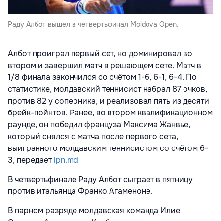
Раду Албот вышел в четвертьфинал Moldova Open.
Албот проиграл первый сет, но доминировал во
втором и завершил матч в решающем сете. Матч в
1/8 финала закончился со счётом 1-6, 6-1, 6-4. По
статистике, молдавский теннисист набрал 87 очков,
против 82 у соперника, и реализовал пять из десяти
брейк-пойнтов. Ранее, во втором квалификационном
раунде, он победил француза Максима Жанвье,
который снялся с матча после первого сета,
выигранного молдавским теннисистом со счётом 6-
3, передает
ipn.md
В четвертьфинале Раду Албот сыграет в пятницу
против итальянца Франко Агаменоне.
В парном разряде молдавская команда
Илие