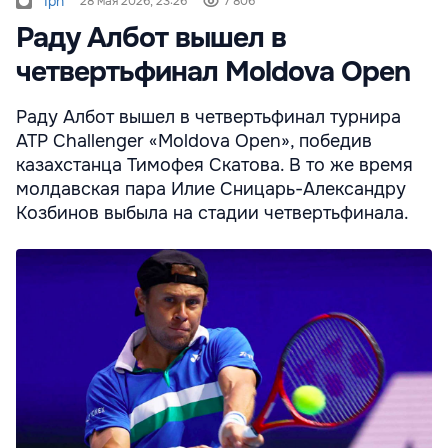
Ipn
28 мая 2026, 23:26
7 806
Раду Албот вышел в
четвертьфинал Moldova Open
Раду Албот вышел в четвертьфинал турнира
ATP Challenger «Moldova Open», победив
казахстанца Тимофея Скатова. В то же время
молдавская пара Илие Сницарь-Александру
Козбинов выбыла на стадии четвертьфинала.