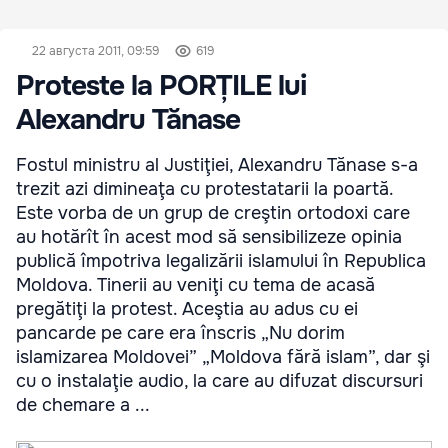
22 августа 2011, 09:59
619
Proteste la PORȚILE lui
Alexandru Tănase
Fostul ministru al Justiţiei, Alexandru Tănase s-a
trezit azi dimineaţa cu protestatarii la poartă.
Este vorba de un grup de creştin ortodoxi care
au hotărît în acest mod să sensibilizeze opinia
publică împotriva legalizării islamului în Republica
Moldova. Tinerii au veniţi cu tema de acasă
pregătiţi la protest. Aceştia au adus cu ei
pancarde pe care era înscris „Nu dorim
islamizarea Moldovei” „Moldova fără islam”, dar şi
cu o instalaţie audio, la care au difuzat discursuri
de chemare a ...