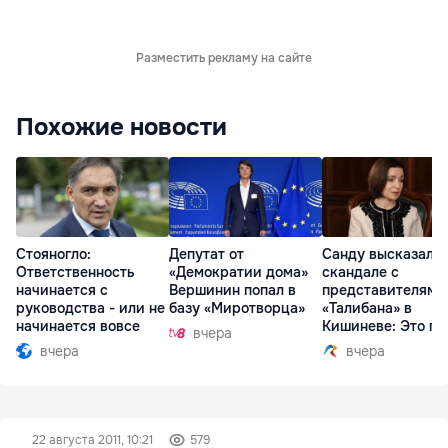
Разместить рекламу на сайте
Похожие новости
Стояногло:
Депутат от
Санду высказалас
Ответственность
«Демократии дома»
скандале с
начинается с
Вершинин попал в
представителями
руководства - или не
базу «Миротворца»
«Талибана» в
начинается вовсе
Кишиневе: Это по
вчера
вчера
вчера
22 августа 2011, 10:21
579