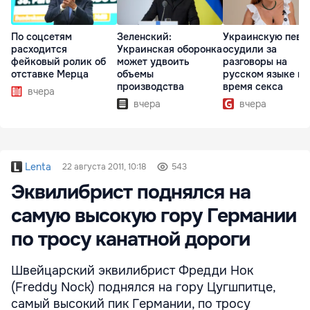
По соцсетям
Зеленский:
Украинскую певи
расходится
Украинская оборонка
осудили за
фейковый ролик об
может удвоить
разговоры на
отставке Мерца
объемы
русском языке во
производства
время секса
вчера
вчера
вчера
Lenta
22 августа 2011, 10:18
543
Эквилибрист поднялся на
самую высокую гору Германии
по тросу канатной дороги
Швейцарский эквилибрист Фредди Нок
(Freddy Nock) поднялся на гору Цугшпитце,
самый высокий пик Германии, по тросу