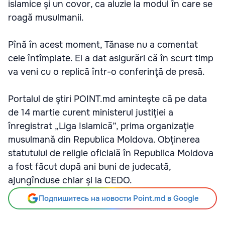
islamice şi un covor, ca aluzie la modul în care se
roagă musulmanii.
Pînă în acest moment, Tănase nu a comentat
cele întîmplate. El a dat asigurări că în scurt timp
va veni cu o replică într-o conferinţă de presă.
Portalul de ştiri POINT.md aminteşte că pe data
de 14 martie curent ministerul justiţiei a
înregistrat „Liga Islamică”, prima organizaţie
musulmană din Republica Moldova. Obţinerea
statutului de religie oficială în Republica Moldova
a fost făcut după ani buni de judecată,
ajungînduse chiar şi la CEDO.
Подпишитесь на новости Point.md в Google