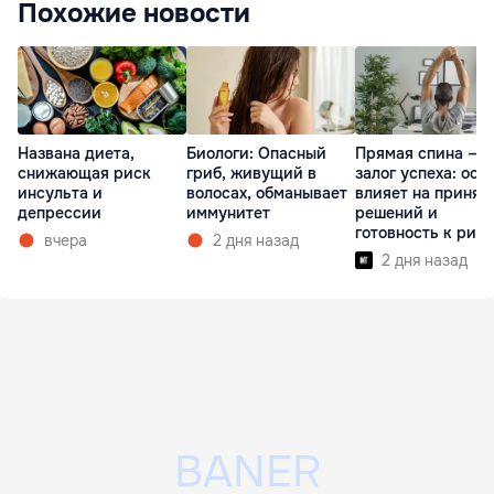
Похожие новости
Названа диета,
Биологи: Опасный
Прямая спина —
снижающая риск
гриб, живущий в
залог успеха: оса
инсульта и
волосах, обманывает
влияет на принят
депрессии
иммунитет
решений и
готовность к рис
вчера
2 дня назад
2 дня назад