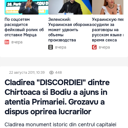
По соцсетям
Зеленский:
Украинскую певи
расходится
Украинская оборонка
осудили за
фейковый ролик об
может удвоить
разговоры на
отставке Мерца
объемы
русском языке во
производства
время секса
вчера
вчера
вчера
22 августа 2011, 10:39
448
Cladirea "DISCORDIEI" dintre
Chirtoaca si Bodiu a ajuns in
atentia Primariei. Grozavu a
dispus oprirea lucrarilor
Cladirea monument istoric din centrul capitalei