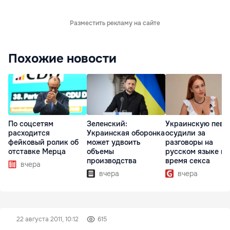
Разместить рекламу на сайте
Похожие новости
По соцсетям
Зеленский:
Украинскую певи
расходится
Украинская оборонка
осудили за
фейковый ролик об
может удвоить
разговоры на
отставке Мерца
объемы
русском языке во
производства
время секса
вчера
вчера
вчера
22 августа 2011, 10:12
615