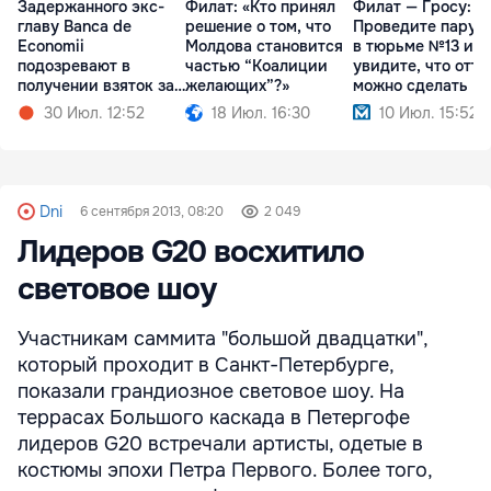
Задержанного экс-
Филат: «Кто принял
Филат — Гросу:
главу Banca de
решение о том, что
Проведите пару 
Economii
Молдова становится
в тюрьме №13 и
подозревают в
частью “Коалиции
увидите, что отту
получении взяток за
желающих”?»
можно сделать
кредиты
30 Июл. 12:52
18 Июл. 16:30
10 Июл. 15:52
Dni
6 сентября 2013, 08:20
2 049
Лидеров G20 восхитило
световое шоу
Участникам саммита "большой двадцатки",
который проходит в Санкт-Петербурге,
показали грандиозное световое шоу. На
террасах Большого каскада в Петергофе
лидеров G20 встречали артисты, одетые в
костюмы эпохи Петра Первого. Более того,