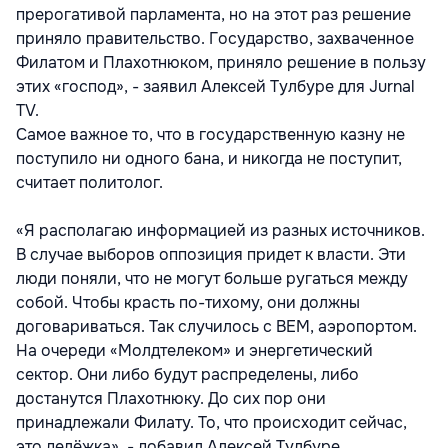
прерогативой парламента, но на этот раз решение
приняло правительство. Государство, захваченное
Филатом и Плахотнюком, приняло решение в пользу
этих «господ», - заявил Алексей Тулбуре для Jurnal
TV.
Самое важное то, что в государственную казну не
поступило ни одного бана, и никогда не поступит,
считает политолог.
«Я располагаю информацией из разных источников.
В случае выборов оппозиция придет к власти. Эти
люди поняли, что не могут больше ругаться между
собой. Чтобы красть по-тихому, они должны
договариваться. Так случилось с BЕМ, аэропортом.
На очереди «Молдтелеком» и энергетический
сектор. Они либо будут распределены, либо
достанутся Плахотнюку. До сих пор они
принадлежали Филату. То, что происходит сейчас,
это делёжка», - добавил Алексей Тулбуре.