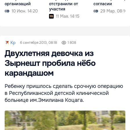
организаций
отстранили от
согласии
участия
10 Июн. 14:20
29 Мар. 08:10
11 Мая. 14:15
Kp
6 сентября 2013, 08:18
1 808
Двухлетняя девочка из
Зырнешт пробила нёбо
карандашом
Ребенку пришлось сделать срочную операцию
в Республиканской детской клинической
больнице им.Эмилиана Коцага.