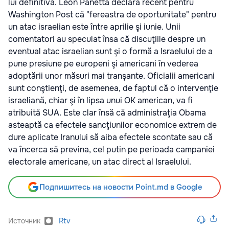
lui definitivă. Leon Panetta declara recent pentru
Washington Post că "fereastra de oportunitate" pentru
un atac israelian este între aprilie şi iunie. Unii
comentatori au speculat însa că discuţiile despre un
eventual atac israelian sunt şi o formă a Israelului de a
pune presiune pe europeni şi americani în vederea
adoptării unor măsuri mai tranşante. Oficialii americani
sunt conştienţi, de asemenea, de faptul că o intervenţie
israeliană, chiar şi în lipsa unui OK american, va fi
atribuită SUA. Este clar însă că administraţia Obama
asteaptă ca efectele sancţiunilor economice extrem de
dure aplicate Iranului să aiba efectele scontate sau că
va încerca să previna, cel putin pe perioada campaniei
electorale americane, un atac direct al Israelului.
Подпишитесь на новости Point.md в Google
Источник
Rtv