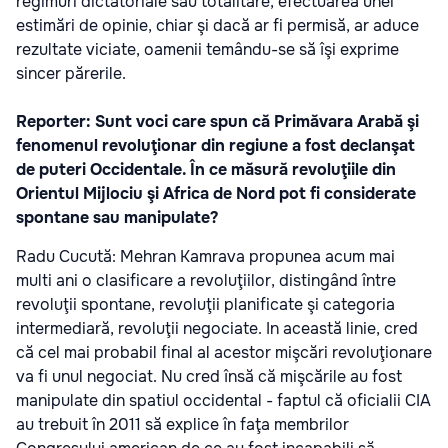
regimuri dictatoriale sau totalitare, efectuarea unei
estimări de opinie, chiar şi dacă ar fi permisă, ar aduce
rezultate viciate, oamenii temându-se să îşi exprime
sincer părerile.
Reporter: Sunt voci care spun că Primăvara Arabă şi
fenomenul revoluţionar din regiune a fost declanşat
de puteri Occidentale. În ce măsură revoluţiile din
Orientul Mijlociu şi Africa de Nord pot fi considerate
spontane sau manipulate?
Radu Cucută: Mehran Kamrava propunea acum mai
multi ani o clasificare a revoluţiilor, distingând între
revoluţii spontane, revoluţii planificate şi categoria
intermediară, revoluţii negociate. In această linie, cred
că cel mai probabil final al acestor mişcări revoluţionare
va fi unul negociat. Nu cred însă că mişcările au fost
manipulate din spatiul occidental - faptul că oficialii CIA
au trebuit în 2011 să explice în faţa membrilor