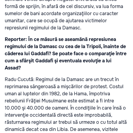
formă de sprijin, în afară de cel discursiv, va lua forma
sumelor de bani acordate organizaţiilor cu caracter
umanitar, care se ocupă de ajutarea victimelor
represiunii regimului de la Damasc.
Reporter: În ce măsură se aseamănă represiunea
regimului de la Damasc cu cea de la Tripoli, înainte de
căderea lui Gaddafi? Se poate face o comparaţie între
cum a sfârşit Gaddafi şi eventuala evoluţie a lui
Assad?
Radu Cucută: Regimul de la Damasc are un trecut în
reprimarea sângeroasă a mişcărilor de protest. Costul
uman al luptelor din 1982, de la Hama, împotriva
rebeliunii Frăţiei Musulmane este estimat a fi intre
10.000 şi 40.000 de oameni. În condiţiile în care însă o
intervenţie occidentală directă este improbabilă,
răsturnarea regimului ar trebui să urmeze o cu totul altă
dinamică decat cea din Libia. De asemenea, vizitele