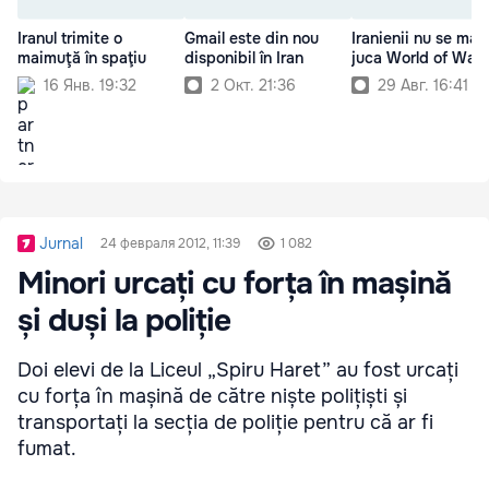
Iranul trimite o
Gmail este din nou
Iranienii nu se mai
maimuţă în spaţiu
disponibil în Iran
juca World of Warc
16 Янв. 19:32
2 Окт. 21:36
29 Авг. 16:41
Jurnal
24 февраля 2012, 11:39
1 082
Minori urcați cu forța în mașină
și duși la poliție
Doi elevi de la Liceul „Spiru Haret” au fost urcați
cu forța în mașină de către niște polițiști și
transportați la secția de poliție pentru că ar fi
fumat.