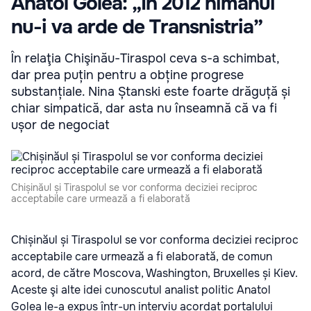
Anatol Golea: „În 2012 nimănui
nu-i va arde de Transnistria”
În relaţia Chişinău-Tiraspol ceva s-a schimbat,
dar prea puțin pentru a obține progrese
substanțiale. Nina Ștanski este foarte drăguță și
chiar simpatică, dar asta nu înseamnă că va fi
ușor de negociat
Chișinăul și Tiraspolul se vor conforma deciziei reciproc
acceptabile care urmează a fi elaborată
Chișinăul și Tiraspolul se vor conforma deciziei reciproc
acceptabile care urmează a fi elaborată, de comun
acord, de către Moscova, Washington, Bruxelles și Kiev.
Aceste şi alte idei cunoscutul analist politic Anatol
Golea le-a expus într-un interviu acordat portalului