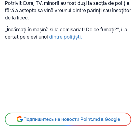
Potrivit Curaj TV, minorii au fost duși la secția de poliție,
fără a aștepta să vină vreunul dintre părinți sau însoțitor
de la liceu.
„Încărcați în mașină și la comisariat! De ce fumați?”, i-a
certat pe elevi unul
dintre polițiști.
Подпишитесь на новости Point.md в Google