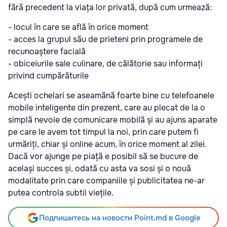
fără precedent la viața lor privată, după cum urmează:
- locul în care se află în orice moment
- acces la grupul său de prieteni prin programele de
recunoaștere facială
- obiceiurile sale culinare, de călătorie sau informați
privind cumpărăturile
Acești ochelari se aseamănă foarte bine cu telefoanele
mobile inteligente din prezent, care au plecat de la o
simplă nevoie de comunicare mobilă și au ajuns aparate
pe care le avem tot timpul la noi, prin care putem fi
urmăriți, chiar și online acum, în orice moment al zilei.
Dacă vor ajunge pe piață e posibil să se bucure de
același succes și, odată cu asta va sosi și o nouă
modalitate prin care companiile și publicitatea ne-ar
putea controla subtil viețile.
Подпишитесь на новости Point.md в Google