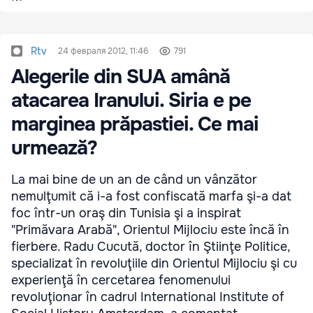
Rtv
24 февраля 2012, 11:46
791
Alegerile din SUA amână
atacarea Iranului. Siria e pe
marginea prăpastiei. Ce mai
urmează?
La mai bine de un an de când un vânzător
nemulţumit că i-a fost confiscată marfa şi-a dat
foc într-un oraş din Tunisia şi a inspirat
"Primăvara Arabă", Orientul Mijlociu este încă în
fierbere. Radu Cucută, doctor în Ştiinţe Politice,
specializat în revoluţiile din Orientul Mijlociu şi cu
experienţă în cercetarea fenomenului
revoluţionar în cadrul International Institute of