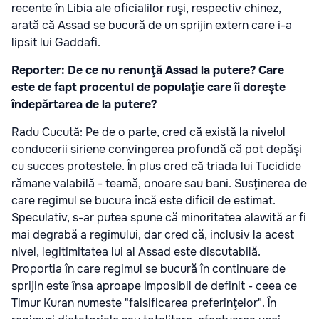
recente în Libia ale oficialilor ruşi, respectiv chinez,
arată că Assad se bucură de un sprijin extern care i-a
lipsit lui Gaddafi.
Reporter: De ce nu renunţă Assad la putere? Care
este de fapt procentul de populaţie care îi doreşte
îndepărtarea de la putere?
Radu Cucută: Pe de o parte, cred că există la nivelul
conducerii siriene convingerea profundă că pot depăşi
cu succes protestele. În plus cred că triada lui Tucidide
rămane valabilă - teamă, onoare sau bani. Susţinerea de
care regimul se bucura încă este dificil de estimat.
Speculativ, s-ar putea spune că minoritatea alawită ar fi
mai degrabă a regimului, dar cred că, inclusiv la acest
nivel, legitimitatea lui al Assad este discutabilă.
Proportia în care regimul se bucură în continuare de
sprijin este însa aproape imposibil de definit - ceea ce
Timur Kuran numeste "falsificarea preferinţelor". În