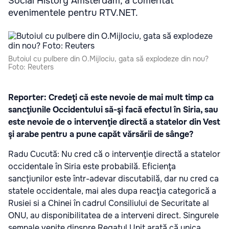
Social History Amsterdam, a comentat
evenimentele pentru RTV.NET.
Butoiul cu pulbere din O.Mijlociu, gata să explodeze din nou?
Foto: Reuters
Reporter: Credeţi că este nevoie de mai mult timp ca
sancţiunile Occidentului să-şi facă efectul în Siria, sau
este nevoie de o intervenţie directă a statelor din Vest
şi arabe pentru a pune capăt vărsării de sânge?
Radu Cucută: Nu cred că o intervenţie directă a statelor
occidentale în Siria este probabilă. Eficienţa
sancţiunilor este într-adevar discutabilă, dar nu cred ca
statele occidentale, mai ales dupa reacţia categorică a
Rusiei si a Chinei în cadrul Consiliului de Securitate al
ONU, au disponibilitatea de a interveni direct. Singurele
semnale venite dinspre Regatul Unit arată că unica