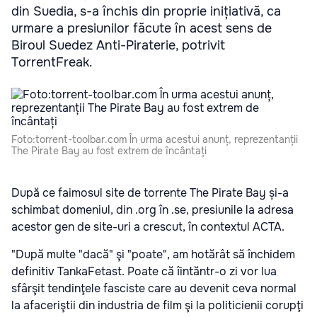
din Suedia, s-a închis din proprie inițiativă, ca
urmare a presiunilor făcute în acest sens de
Biroul Suedez Anti-Piraterie, potrivit
TorrentFreak.
Foto:torrent-toolbar.com În urma acestui anunț, reprezentanții
The Pirate Bay au fost extrem de încântați
După ce faimosul site de torrente The Pirate Bay și-a
schimbat domeniul, din .org în .se, presiunile la adresa
acestor gen de site-uri a crescut, în contextul ACTA.
"
După multe "dacă" şi "poate", am hotărât să închidem
definitiv TankaFetast. Poate că îintăntr-o zi vor lua
sfârşit tendinţele fasciste care au devenit ceva normal
la afaceriştii din industria de film şi la politicienii corupţi