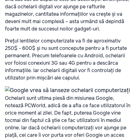
dacă ochelarii digtali vor ajunge pe rafturile
magazinelor, cantitatea informațiilor va crește și va
deveni mult mai complexă – asta urmând să depindă
foarte mult de succesul noilor gadget-uri.
Prețul lentilelor computerizate va fi de aproximativ
250$ - 600$ și nu sunt concepute pentru a fi purtate
permanent. Precum telefoanele cu Android, ochelarii
vor folosi conexiuni 3G sau 4G pentru a descărca
informațiile. Iar ochelarii digitali vor fi controlați de
utilizator prin mișcări ale capului.
Ochelarii sunt ultima piesă din misiunea Google,
notează PCWorld, adică de a afla ce face utilizatorul în
orice moment al zilei. De fapt, puterea Google vine
tocmai din faptul că știe ce fac utilizatorii în mediul
online. Iar dacă ochelarii computerizați vor ajunge pe
piață, cei care îi vor purta vor oferi Google un acces