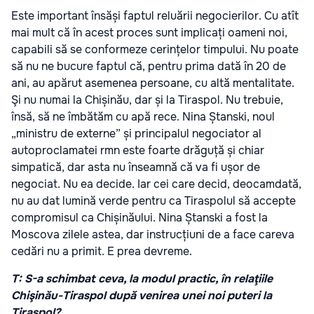
Este important însăși faptul reluării negocierilor. Cu atît
mai mult că în acest proces sunt implicați oameni noi,
capabili să se conformeze cerințelor timpului. Nu poate
să nu ne bucure faptul că, pentru prima dată în 20 de
ani, au apărut asemenea persoane, cu altă mentalitate.
Şi nu numai la Chișinău, dar și la Tiraspol. Nu trebuie,
însă, să ne îmbătăm cu apă rece. Nina Ștanski, noul
„ministru de externe” și principalul negociator al
autoproclamatei rmn este foarte drăguță și chiar
simpatică, dar asta nu înseamnă că va fi ușor de
negociat. Nu ea decide. Iar cei care decid, deocamdată,
nu au dat lumină verde pentru ca Tiraspolul să accepte
compromisul ca Chișinăului. Nina Ștanski a fost la
Moscova zilele astea, dar instrucțiuni de a face careva
cedări nu a primit. E prea devreme.
T: S-a schimbat ceva, la modul practic, în relaţiile
Chişinău-Tiraspol după venirea unei noi puteri la
Tiraspol?