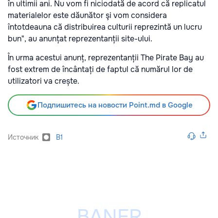
în ultimii ani. Nu vom fi niciodată de acord că replicatul
materialelor este dăunător şi vom considera
întotdeauna că distribuirea culturii reprezintă un lucru
bun
", au anunțat reprezentanții site-ului.
În urma acestui anunț, reprezentanții The Pirate Bay au
fost extrem de încântați de faptul că numărul lor de
utilizatori va crește.
Подпишитесь на новости Point.md в Google
Источник
B1