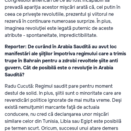
Congresului american de ce au fost incapabili să
prevadă apariţia acestor mişcări arată că, cel putin în
ceea ce priveşte revolutiile, prezentul şi viitorul ne
rezervă în continuare numeroase surprize. În plus,
imaginea revoluţiei este legată puternic de aceste
atribute - spontaneitate, impredictibilitate.
Reporter: De curând în Arabia Saudită au avut loc
manifestări ale şiiţilor împotriva regimului care a trimis
trupe în Bahrain pentru a zdrobi revoltele şiite anti
guvern. Cât de posibilă este o revoluţie in Arabia
Saudită?
Radu Cucută: Regimul saudit pare pentru moment
destul de solid. In plus, şiitii sunt o minoritate care are
revendicări politice ignorate de mai multa vreme. Deşi
există nemulţumiri marcante faţă de actuala
conducere, nu cred că declanşarea unor mişcări
similare celor din Tunisia, Libia sau Egipt este posibilă
pe termen scurt. Oricum, succesul unui atare demers