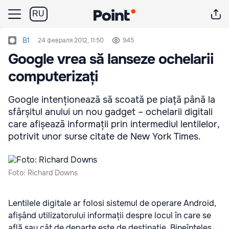
RU
B1
24 февраля 2012, 11:50
945
Google vrea să lanseze ochelarii
computerizați
Google intenționează să scoată pe piață până la
sfârșitul anului un nou gadget – ochelarii digitali
care afișează informații prin intermediul lentilelor,
potrivit unor surse citate de New York Times.
Foto: Richard Downs
Lentilele digitale ar folosi sistemul de operare Android,
afișând utilizatorului informații despre locul în care se
află sau cât de departe este de destinație. Bineînțeles,