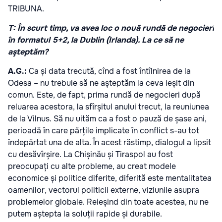
TRIBUNA.
T: În scurt timp, va avea loc o nouă rundă de negocieri
în formatul 5+2, la Dublin (Irlanda). La ce să ne
aşteptăm?
A.G.:
Ca și data trecută, cînd a fost întîlnirea de la
Odesa – nu trebuie să ne așteptăm la ceva ieșit din
comun. Este, de fapt, prima rundă de negocieri după
reluarea acestora, la sfîrșitul anului trecut, la reuniunea
de la Vilnus. Să nu uităm ca a fost o pauză de șase ani,
perioadă în care părțile implicate în conflict s-au tot
îndepărtat una de alta. În acest răstimp, dialogul a lipsit
cu desăvîrșire. La Chișinău și Tiraspol au fost
preocupați cu alte probleme, au creat modele
economice și politice diferite, diferită este mentalitatea
oamenilor, vectorul politicii externe, viziunile asupra
problemelor globale. Reieșind din toate acestea, nu ne
putem aștepta la soluții rapide și durabile.