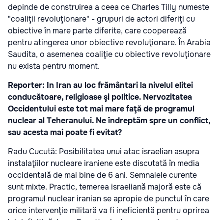
depinde de construirea a ceea ce Charles Tilly numeste
"coaliţii revoluţionare" - grupuri de actori diferiţi cu
obiective în mare parte diferite, care cooperează
pentru atingerea unor obiective revoluţionare. În Arabia
Saudita, o asemenea coaliţie cu obiective revoluţionare
nu exista pentru moment.
Reporter: In Iran au loc frământari la nivelul elitei
conducătoare, religioase şi politice. Nervozitatea
Occidentului este tot mai mare faţă de programul
nuclear al Teheranului. Ne îndreptăm spre un conflict,
sau acesta mai poate fi evitat?
Radu Cucută: Posibilitatea unui atac israelian asupra
instalaţiilor nucleare iraniene este discutată în media
occidentală de mai bine de 6 ani. Semnalele curente
sunt mixte. Practic, temerea israeliană majoră este că
programul nuclear iranian se apropie de punctul în care
orice intervenţie militară va fi ineficientă pentru oprirea