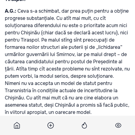
A.G.:
Ceva s-a schimbat, dar prea puțin pentru a obține
progrese substanțiale. Cu atît mai mult, cu cît
soluționarea diferendului nu este o prioritate acum nici
pentru Chișinău (chiar dacă se declară acest lucru), nici
pentru Tiraspol. Pe malul stîng sînt preocupați de
formarea noilor structuri ale puterii și de „lichidarea”
urmărilor guvernării lui Smirnov, iar pe malul drept – de
căutarea candidatului pentru postul de Președinte al
țării. Atîta timp cît aceste probleme nu sînt rezolvate, nu
putem vorbi, la modul serios, despre soluționare.
Nimeni nu va accepta un model de statut pentru
Transnistria în condițiile actuale de incertitudine la
Chișinău. Cu atît mai mult că nu are cine elabora un
asemenea statut, deși Chișinăul a promis să facă public,
în viitorul apropiat, un oarecare model.
T: Putem vorbi, în termeni concreţi, de o perspectivă a
reglementării problemei transnitrene?