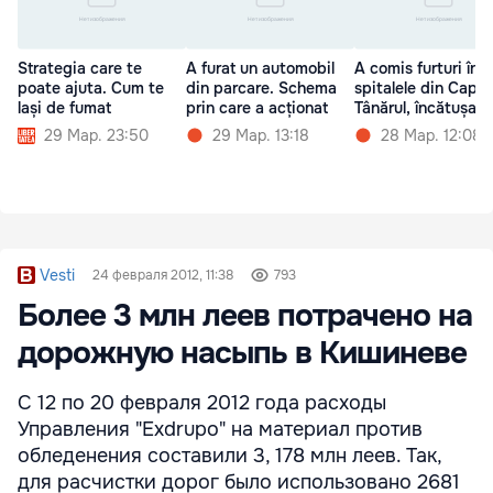
Strategia care te
A furat un automobil
A comis furturi în
poate ajuta. Cum te
din parcare. Schema
spitalele din Capit
lași de fumat
prin care a acționat
Tânărul, încătușat
29 Мар. 23:50
29 Мар. 13:18
28 Мар. 12:08
Vesti
24 февраля 2012, 11:38
793
Более 3 млн леев потрачено на
дорожную насыпь в Кишиневе
С 12 по 20 февраля 2012 года расходы
Управления "Exdrupo" на материал против
обледенения составили 3, 178 млн леев. Так,
для расчистки дорог было использовано 2681