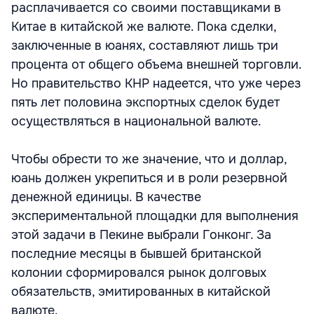
расплачивается со своими поставщиками в
Китае в китайской же валюте. Пока сделки,
заключенные в юанях, составляют лишь три
процента от общего объема внешней торговли.
Но правительство КНР надеется, что уже через
пять лет половина экспортных сделок будет
осуществляться в национальной валюте.
Чтобы обрести то же значение, что и доллар,
юань должен укрепиться и в роли резервной
денежной единицы. В качестве
экспериментальной площадки для выполнения
этой задачи в Пекине выбрали Гонконг. За
последние месяцы в бывшей британской
колонии сформировался рынок долговых
обязательств, эмитированных в китайской
валюте.