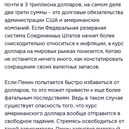
почти в 3 триллиона долларов, на самом деле
две трети суммы - это долговые обязательства
администрации США и американских
компаний. Если Федеральная резервная
система Соединенных Штатов начнет более
снисходительно относиться к инфляции, а курс
доллара на мировых рынках понизится, Китаю
не останется ничего иного, как констатировать
сокращение своих валютных запасов.
Если Пекин попытается быстро избавиться от
долларов, то это может привести к еще более
фатальным последствиям. Ведь в таком случае
существует опасность того, что курс
американского доллара вообще отправится в
свободное падение. Стремясь освободиться от