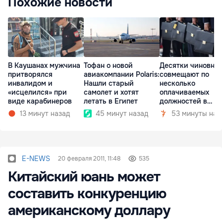
Похожие новости
В Каушанах мужчина
Тофан о новой
Десятки чиновни
притворялся
авиакомпании Polaris:
совмещают по
инвалидом и
Нашли старый
несколько
«исцелился» при
самолет и хотят
оплачиваемых
виде карабинеров
летать в Египет
должностей в
госкомпаниях
13 минут назад
45 минут назад
53 минуты наз
E-NEWS
20 февраля 2011, 11:48
535
Китайский юань может
составить конкуренцию
американскому доллару