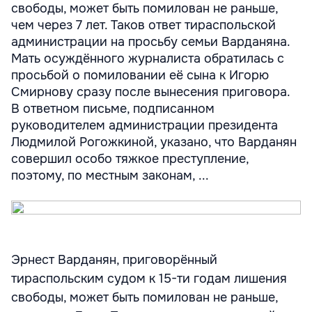
свободы, может быть помилован не раньше,
чем через 7 лет. Таков ответ тираспольской
администрации на просьбу семьи Варданяна.
Мать осуждённого журналиста обратилась с
просьбой о помиловании её сына к Игорю
Смирнову сразу после вынесения приговора.
В ответном письме, подписанном
руководителем администрации президента
Людмилой Рогожкиной, указано, что Варданян
совершил особо тяжкое преступление,
поэтому, по местным законам, ...
Эрнест Варданян, приговорённый
тираспольским судом к 15-ти годам лишения
свободы, может быть помилован не раньше,