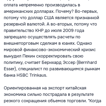
оплата непременно производилась в
американских долларах. Почему? Во-первых,
потому что доллар США является признанной
резервной валютой. А во-вторых, потому что
правительство КНР до июля 2009 года
запрещало осуществлять расчеты по
внешнеторговым сделкам в юанях. Однако
мировой финансово-экономический кризис
вынудил Пекин скорректировать свою
политику, считает Бернхард Эсcер (Bernhard
Esser), специалист по развивающимся рынкам
банка HSBC Trinkaus.
Ориентированная на экспорт китайская
экономика сильно пострадала в результате
резкого сокращения объемов торговли. "Когда