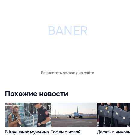
Разместить рекламу на сайте
Похожие новости
В Каушанах мужчина
Тофан о новой
Десятки чиновни