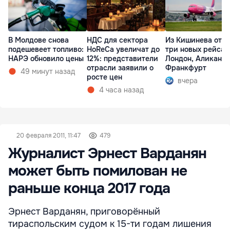
В Молдове снова
НДС для сектора
Из Кишинева отк
подешевеет топливо:
HoReCa увеличат до
три новых рейса 
НАРЭ обновило цены
12%: представители
Лондон, Аликанте
отрасли заявили о
Франкфурт
49 минут назад
росте цен
вчера
4 часа назад
20 февраля 2011, 11:47
479
Журналист Эрнест Варданян
может быть помилован не
раньше конца 2017 года
Эрнест Варданян, приговорённый
тираспольским судом к 15-ти годам лишения