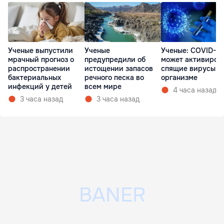
Ученые выпустили
Ученые
Ученые: COVID-19
мрачный прогноз о
предупредили об
может активиров
распространении
истощении запасов
спящие вирусы в
бактериальных
речного песка во
организме
инфекций у детей
всем мире
4 часа назад
3 часа назад
3 часа назад