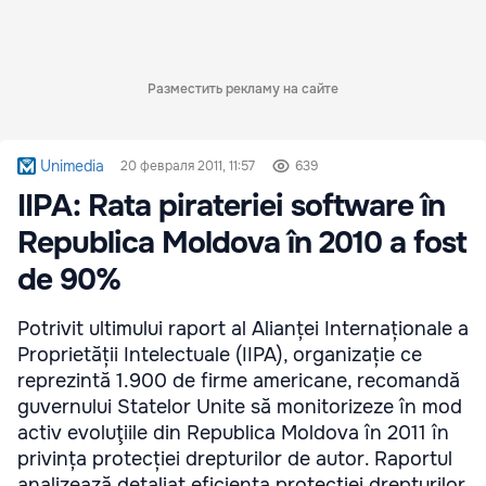
Разместить рекламу на сайте
Unimedia
20 февраля 2011, 11:57
639
IIPA: Rata pirateriei software în
Republica Moldova în 2010 a fost
de 90%
Potrivit ultimului raport al Alianței Internaționale a
Proprietății Intelectuale (IIPA), organizație ce
reprezintă 1.900 de firme americane, recomandă
guvernului Statelor Unite să monitorizeze în mod
activ evoluţiile din Republica Moldova în 2011 în
privința protecției drepturilor de autor. Raportul
analizează detaliat eficienta protecției drepturilor