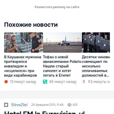
Разместить рекламу на сайте
Похожие новости
В Каушанах мужчина
Тофан о новой
Десятки чиновни
притворялся
авиакомпании Polaris:
совмещают по
инвалидом и
Нашли старый
несколько
«исцелился» при
самолет и хотят
оплачиваемых
виде карабинеров
летать в Египет
должностей в
госкомпаниях
13 минут назад
45 минут назад
53 минуты наз
StireaZilei
20 февраля 2011, 11:46
631