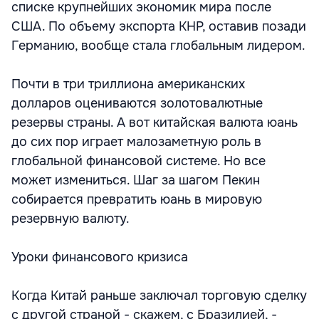
списке крупнейших экономик мира после
США. По объему экспорта КНР, оставив позади
Германию, вообще стала глобальным лидером.
Почти в три триллиона американских
долларов оцениваются золотовалютные
резервы страны. А вот китайская валюта юань
до сих пор играет малозаметную роль в
глобальной финансовой системе. Но все
может измениться. Шаг за шагом Пекин
собирается превратить юань в мировую
резервную валюту.
Уроки финансового кризиса
Когда Китай раньше заключал торговую сделку
с другой страной - скажем, с Бразилией, -