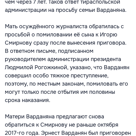
чем через 7 лет. Таков ответ тираспольской
администрации на просьбу семьи Варданяна.
Мать осуждённого журналиста обратилась с
просьбой о помиловании её сына к Игорю
Смирнову сразу после вынесения приговора.
В ответном письме, подписанном
руководителем администрации президента
Людмилой Рогожкиной, указано, что Варданян
совершил особо тяжкое преступление,
поэтому, по местным законам, помиловать его
могут только после отбытия им половины
срока наказания.
Матери Варданяна предлагают снова
обратиться к Смирнову не раньше октября
2017-го года. Эрнест Варданян был приговорен