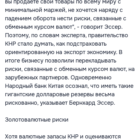
вы продаете свои товары по всему миру с
минимальной маржей, не хочется наряду с
падением оборота нести риски, связанные с
обменным курсом валют", - говорит Эссер.
Поэтому, по словам эксперта, правительство
КНР стало думать, как подстраховать
ориентированную на экспорт экономику. В
итоге бизнесу позволили перекладывать
риски, связанные с обменным курсом валют, на
зарубежных партнеров. Одновременно
Народный банк Китая осознал, что иметь такие
гигантские долларовые резервы весьма
рискованно, указывает Бернхард Эссер.
Золотовалютные риски
Хотя валютные запасы КНР и оцениваются