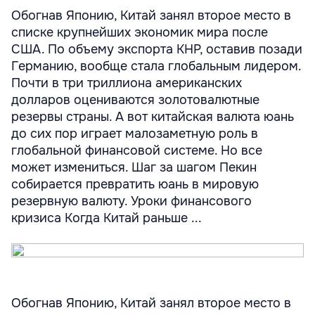
Обогнав Японию, Китай занял второе место в
списке крупнейших экономик мира после
США. По объему экспорта КНР, оставив позади
Германию, вообще стала глобальным лидером.
Почти в три триллиона американских
долларов оцениваются золотовалютные
резервы страны. А вот китайская валюта юань
до сих пор играет малозаметную роль в
глобальной финансовой системе. Но все
может измениться. Шаг за шагом Пекин
собирается превратить юань в мировую
резервную валюту. Уроки финансового
кризиса Когда Китай раньше ...
Обогнав Японию, Китай занял второе место в