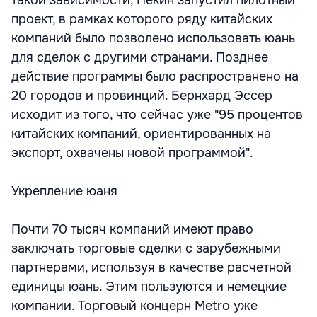
такой зависимости, Пекин запустил пилотный
проект, в рамках которого ряду китайских
компаний было позволено использовать юань
для сделок с другими странами. Позднее
действие программы было распространено на
20 городов и провинций. Бернхард Эсcер
исходит из того, что сейчас уже "95 процентов
китайских компаний, ориентированных на
экспорт, охвачены новой программой".
Укрепление юаня
Почти 70 тысяч компаний имеют право
заключать торговые сделки с зарубежными
партнерами, используя в качестве расчетной
единицы юань. Этим пользуются и немецкие
компании. Торговый концерн Metro уже