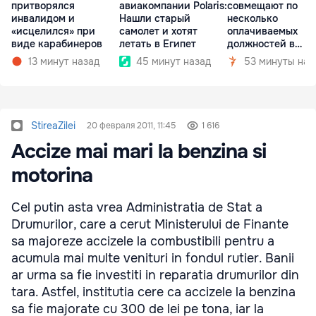
притворялся
авиакомпании Polaris:
совмещают по
инвалидом и
Нашли старый
несколько
«исцелился» при
самолет и хотят
оплачиваемых
виде карабинеров
летать в Египет
должностей в
госкомпаниях
13 минут назад
45 минут назад
53 минуты наз
StireaZilei
20 февраля 2011, 11:45
1 616
Accize mai mari la benzina si
motorina
Cel putin asta vrea Administratia de Stat a
Drumurilor, care a cerut Ministerului de Finante
sa majoreze accizele la combustibili pentru a
acumula mai multe venituri in fondul rutier. Banii
ar urma sa fie investiti in reparatia drumurilor din
tara. Astfel, institutia cere ca accizele la benzina
sa fie majorate cu 300 de lei pe tona, iar la