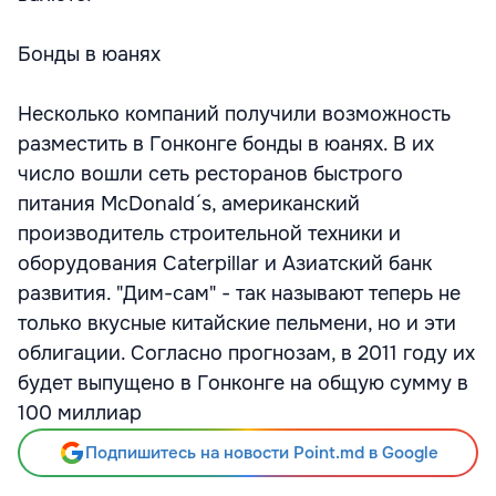
Бонды в юанях
Несколько компаний получили возможность
разместить в Гонконге бонды в юанях. В их
число вошли сеть ресторанов быстрого
питания McDonald´s, американский
производитель строительной техники и
оборудования Caterpillar и Азиатский банк
развития. "Дим-сам" - так называют теперь не
только вкусные китайские пельмени, но и эти
облигации. Согласно прогнозам, в 2011 году их
будет выпущено в Гонконге на общую сумму в
100 миллиар
Подпишитесь на новости Point.md в Google