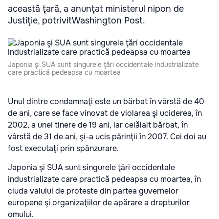
această ţară, a anunţat ministerul nipon de
Justiţie, potrivitWashington Post.
Japonia şi SUA sunt singurele ţări occidentale industrializate
care practică pedeapsa cu moartea
Unul dintre condamnaţi este un bărbat în vârstă de 40
de ani, care se face vinovat de violarea şi uciderea, în
2002, a unei tinere de 19 ani, iar celălalt bărbat, în
vârstă de 31 de ani, şi-a ucis părinţii în 2007. Cei doi au
fost executaţi prin spânzurare.
Japonia şi SUA sunt singurele ţări occidentale
industrializate care practică pedeapsa cu moartea, în
ciuda valului de proteste din partea guvernelor
europene şi organizaţiilor de apărare a drepturilor
omului.