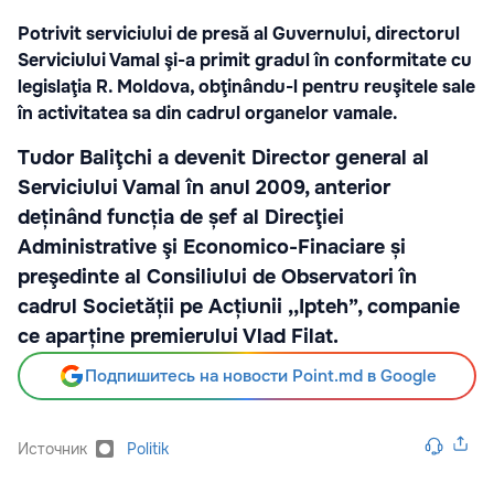
Potrivit serviciului de presă al Guvernului, directorul
Serviciului Vamal şi-a primit gradul în conformitate cu
legislaţia R. Moldova, obţinându-l pentru reuşitele sale
în activitatea sa din cadrul organelor vamale.
Tudor Baliţchi a devenit Director general al
Serviciului Vamal în anul 2009, anterior
deținând funcția de șef al Direcţiei
Administrative şi Economico-Finaciare și
preşedinte al Consiliului de Observatori în
cadrul Societății pe Acțiunii ,,Ipteh”, companie
ce aparține premierului Vlad Filat.
Подпишитесь на новости Point.md в Google
Источник
Politik