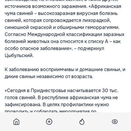
источников возможного заражения. «Африканская
чума свиней – высокозаразная вирусная болезнь
свиней, которая сопровождается лихорадкой,
синюшной окраской и обширными геморрагиями.
Согласно Международной классификации заразных
болезней животных она относится к списку A – как
особо опасное заболевание», – подчеркнул
Цыбульский.
К заболеванию восприимчивы и домашние свиньи, и
дикие свиньи независимо от возраста.
«Сегодня в Приднестровье насчитывается 30 тыс.
голов свиней. В республике африканская чума не
зафиксирована. В целях профилактики нужно
проводить и соблюдать мероприятия по
недопущению заноса болезни. Сегодня необходим
строгий и внимательный ветеринарный надзор», –