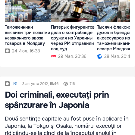
Таможенники
Пятерых фигурантов
Тысячи флаконов
выявили три попытки
дела о контрабанде
духов и брендовы
незаконного ввоза
оружия из Украины
аксессуаров изъ
товаров в Молдову
через РМ отправили
таможенниками н
под суд
севере Молдовы
24 Июл. 16:38
29 Мая. 20:36
28 Мая. 20:45
B1
3 августа 2012, 15:46
716
Doi criminali, executați prin
spânzurare în Japonia
Două sentinţe capitale au fost puse în aplicare în
Japonia, la Tokyo şi Osaka, numărul execuţiilor
ridicându-se la cinci de la începutul anului în