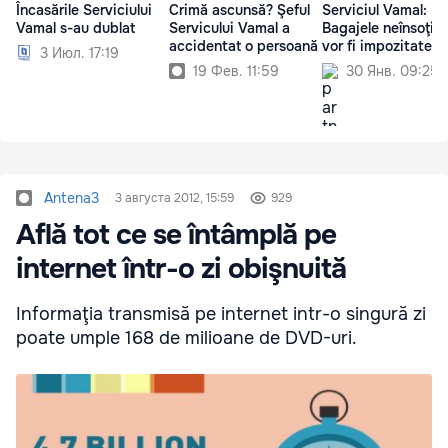
Încasările Serviciului
Crimă ascunsă? Şeful
Serviciul Vamal:
Vamal s-au dublat
Servicului Vamal a
Bagajele neînsoţit
accidentat o persoană
vor fi impozitate
3 Июл. 17:19
19 Фев. 11:59
30 Янв. 09:25
Antena3
3 августа 2012, 15:59
929
Află tot ce se întâmplă pe
internet într-o zi obişnuită
Informaţia transmisă pe internet intr-o singură zi
poate umple 168 de milioane de DVD-uri.