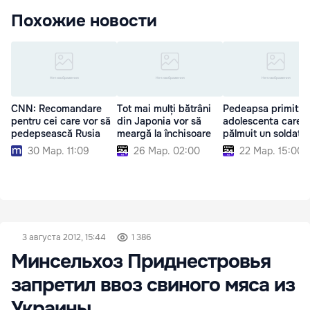
Похожие новости
CNN: Recomandare
Tot mai mulți bătrâni
Pedeapsa primită 
pentru cei care vor să
din Japonia vor să
adolescenta care a
pedepsească Rusia
meargă la închisoare
pălmuit un soldat
30 Мар. 11:09
26 Мар. 02:00
22 Мар. 15:00
3 августа 2012, 15:44
1 386
Минсельхоз Приднестровья
запретил ввоз свиного мяса из
Украины