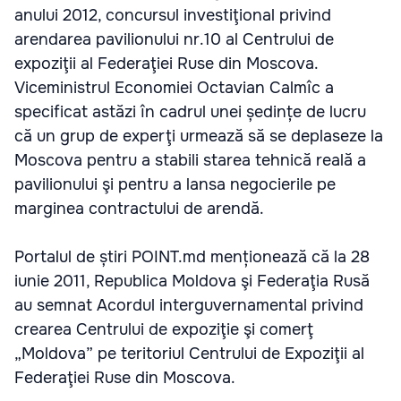
anului 2012, concursul investiţional privind
arendarea pavilionului nr.10 al Centrului de
expoziţii al Federaţiei Ruse din Moscova.
Viceministrul Economiei Octavian Calmîc a
specificat astăzi în cadrul unei ședințe de lucru
că un grup de experţi urmează să se deplaseze la
Moscova pentru a stabili starea tehnică reală a
pavilionului şi pentru a lansa negocierile pe
marginea contractului de arendă.
Portalul de știri POINT.md menționează că la 28
iunie 2011, Republica Moldova şi Federaţia Rusă
au semnat Acordul interguvernamental privind
crearea Centrului de expoziţie şi comerţ
„Moldova” pe teritoriul Centrului de Expoziţii al
Federaţiei Ruse din Moscova.