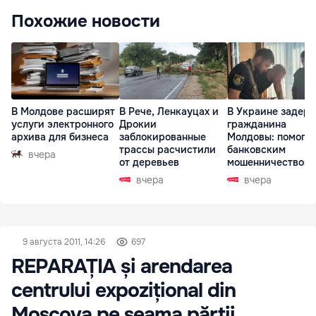
Похожие новости
В Молдове расширят
В Рече, Ленкауцах и
В Украине задер
услуги электронного
Дрокии
гражданина
архива для бизнеса
заблокированные
Молдовы: помогал
трассы расчистили
банковским
вчера
от деревьев
мошенничеством 
Чехии
вчера
вчера
9 августа 2011, 14:26
697
REPARAȚIA și arendarea
centrului expozițional din
Moscova pe seama părții