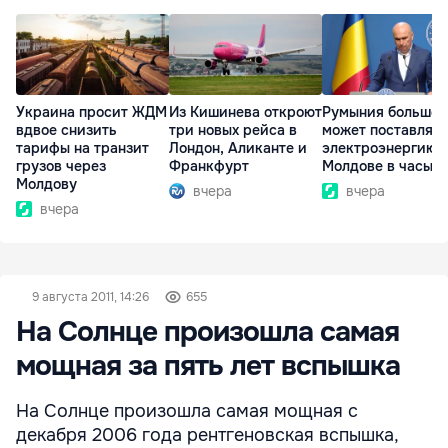
Украина просит ЖДМ
Из Кишинева откроют
Румыния больше 
вдвое снизить
три новых рейса в
может поставлять
тарифы на транзит
Лондон, Аликанте и
электроэнергию
грузов через
Франкфурт
Молдове в часы п
Молдову
вчера
вчера
вчера
9 августа 2011, 14:26
655
На Солнце произошла самая
мощная за пять лет вспышка
На Солнце произошла самая мощная с
декабря 2006 года рентгеновская вспышка,