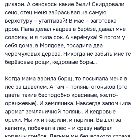
дикари. А сенокосы какие были! Скирдовали
сено, отец меня забрасывал на самую
верхотуру – утаптывай! В мае – заготовка
дров. Папа делал надрез в берёзе, давал мне
соломку, и я пила сок. А черёмуха! Я потом у
себя дома, в Молдове, посадила два
черёмуховых дерева. Никогда не забыть мне те
берёзовые рощи, кедровые боры…
Когда мама варила борщ, то посылала меня в
лес за щавелем. А там – поляны огоньков (это
цветы такие бесподобно красивые, желто-
оранжевые). И земляника. Навсегда запомнила
аромат земляничной поляны. И кедровые
орехи. Мы их и жарили, и парили. Вышел за
калитку, побежал в лес – и сразу набрал
корзину грибов. Детьми мы без всякого страха