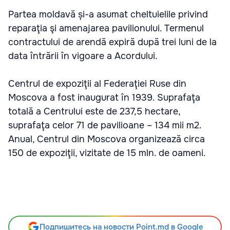
Partea moldavă și-a asumat cheltuielile privind
reparaţia şi amenajarea pavilionului. Termenul
contractului de arendă expiră după trei luni de la
data întrării în vigoare a Acordului.
Centrul de expoziţii al Federaţiei Ruse din
Moscova a fost inaugurat în 1939. Suprafaţa
totală a Centrului este de 237,5 hectare,
suprafaţa celor 71 de pavilioane – 134 mii m2.
Anual, Centrul din Moscova organizează circa
150 de expoziţii, vizitate de 15 mln. de oameni.
Подпишитесь на новости Point.md в Google