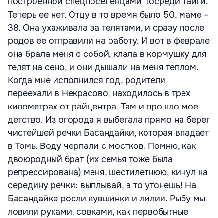
построенной спецпоселенцами посреди тайги.
Теперь ее нет. Отцу в то время было 50, маме –
38. Она ухаживала за телятами, и сразу после
родов ее отправили на работу. И вот в феврале
она брала меня с собой, клала в кормушку для
телят на сено, и они дышали на меня теплом.
Когда мне исполнился год, родители
переехали в Некрасово, находилось в трех
километрах от райцентра. Там и прошло мое
детство. Из огорода я выбегала прямо на берег
чистейшей речки Басандайки, которая впадает
в Томь. Воду черпали с мостков. Помню, как
двоюродный брат (их семья тоже была
репрессирована) меня, шестилетнюю, кинул на
середину речки: выплывай, а то утонешь! На
Басандайке росли кувшинки и лилии. Рыбу мы
ловили руками, совками, как первобытные