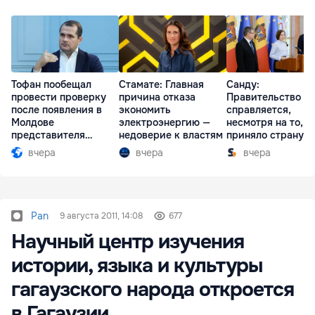
Тофан пообещал
Стамате: Главная
Санду:
провести проверку
причина отказа
Правительство
после появления в
экономить
справляется,
Молдове
электроэнергию —
несмотря на то, ч
представителя
недоверие к властям
приняло страну в
Южной Осетии
разгар кризиса
вчера
вчера
вчера
Pan
9 августа 2011, 14:08
677
Научный центр изучения
истории, языка и культуры
гагаузского народа откроется
в Гагаузии