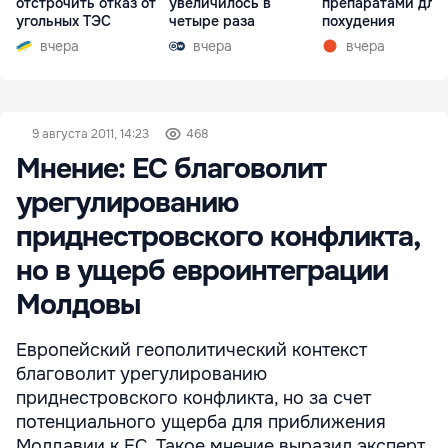
отстрочить отказ от
увеличилось в
препаратами для
угольных ТЭС
четыре раза
похудения
вчера
вчера
вчера
9 августа 2011, 14:23
468
Мнение: ЕС благоволит
урегулированию
приднестровского конфликта,
но в ущерб евроинтеграции
Молдовы
Европейский геополитический контекст
благоволит урегулированию
приднестровского конфликта, но за счет
потенциального ущерба для приближения
Молдавии к ЕС. Такое мнение выразил эксперт