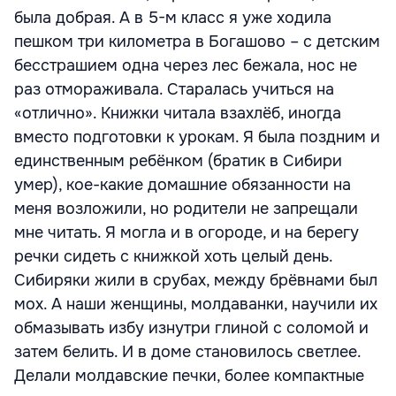
была добрая. А в 5-м класс я уже ходила
пешком три километра в Богашово – с детским
бесстрашием одна через лес бежала, нос не
раз отмораживала. Старалась учиться на
«отлично». Книжки читала взахлёб, иногда
вместо подготовки к урокам. Я была поздним и
единственным ребёнком (братик в Сибири
умер), кое-какие домашние обязанности на
меня возложили, но родители не запрещали
мне читать. Я могла и в огороде, и на берегу
речки сидеть с книжкой хоть целый день.
Сибиряки жили в срубах, между брёвнами был
мох. А наши женщины, молдаванки, научили их
обмазывать избу изнутри глиной с соломой и
затем белить. И в доме становилось светлее.
Делали молдавские печки, более компактные