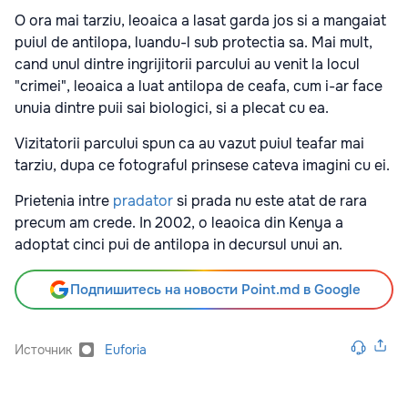
O ora mai tarziu, leoaica a lasat garda jos si a mangaiat
puiul de antilopa, luandu-l sub protectia sa. Mai mult,
cand unul dintre ingrijitorii parcului au venit la locul
"crimei", leoaica a luat antilopa de ceafa, cum i-ar face
unuia dintre puii sai biologici, si a plecat cu ea.
Vizitatorii parcului spun ca au vazut puiul teafar mai
tarziu, dupa ce fotograful prinsese cateva imagini cu ei.
Prietenia intre
pradator
si prada nu este atat de rara
precum am crede. In 2002, o leaoica din Kenya a
adoptat cinci pui de antilopa in decursul unui an.
Подпишитесь на новости Point.md в Google
Источник
Euforia