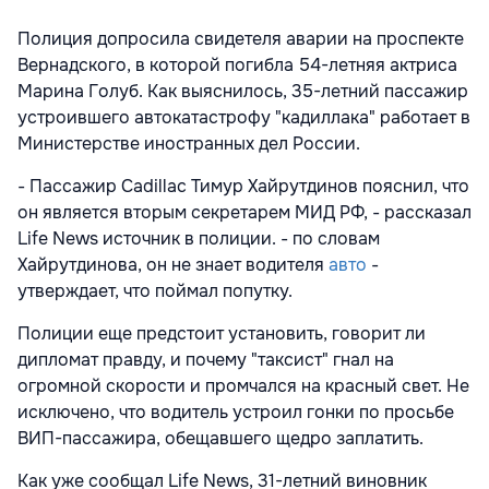
Полиция допросила свидетеля аварии на проспекте
Вернадского, в которой погибла 54-летняя актриса
Марина Голуб. Как выяснилось, 35-летний пассажир
устроившего автокатастрофу "кадиллака" работает в
Министерстве иностранных дел России.
- Пассажир Cadillaс Тимур Хайрутдинов пояснил, что
он является вторым секретарем МИД РФ, - рассказал
Life News источник в полиции. - по словам
Хайрутдинова, он не знает водителя
авто
-
утверждает, что поймал попутку.
Полиции еще предстоит установить, говорит ли
дипломат правду, и почему "таксист" гнал на
огромной скорости и промчался на красный свет. Не
исключено, что водитель устроил гонки по просьбе
ВИП-пассажира, обещавшего щедро заплатить.
Как уже сообщал Life News, 31-летний виновник