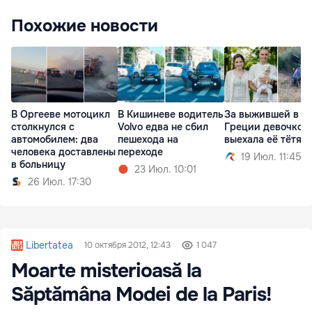
Похожие новости
В Оргееве мотоцикл
В Кишиневе водитель
За выжившей в Д
столкнулся с
Volvo едва не сбил
Греции девочкой
автомобилем: два
пешехода на
выехала её тётя
человека доставлены
переходе
19 Июл. 11:45
в больницу
23 Июл. 10:01
26 Июл. 17:30
Libertatea
10 октября 2012, 12:43
1 047
Moarte misterioasă la
Săptămâna Modei de la Paris!