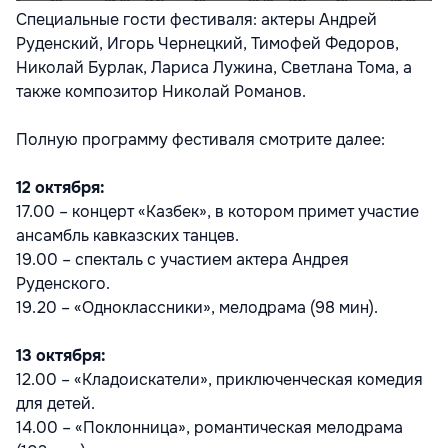
Специальные гости фестиваля: актеры Андрей
Руденский, Игорь Чернецкий, Тимофей Федоров,
Николай Бурлак, Лариса Лужина, Светлана Тома, а
также композитор Николай Романов.
Полную программу фестиваля смотрите далее:
12 октября:
17.00 – концерт «Казбек», в котором примет участие
ансамбль кавказских танцев.
19.00 – спекталь с участием актера Андрея
Руденского.
19.20 – «Одноклассники», мелодрама (98 мин).
13 октября:
12.00 – «Кладоискатели», приключенческая комедия
для детей.
14.00 – «Поклонница», романтическая мелодрама