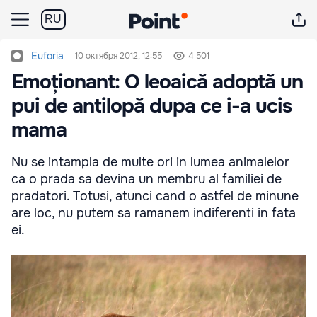
RU
Euforia
10 октября 2012, 12:55
4 501
Emoționant: O leoaică adoptă un
pui de antilopă dupa ce i-a ucis
mama
Nu se intampla de multe ori in lumea animalelor
ca o prada sa devina un membru al familiei de
pradatori. Totusi, atunci cand o astfel de minune
are loc, nu putem sa ramanem indiferenti in fata
ei.