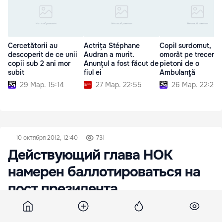
Cercetătorii au
Actrița Stéphane
Copil surdomut,
descoperit de ce unii
Audran a murit.
omorât pe trecerea
copii sub 2 ani mor
Anunțul a fost făcut de
pietoni de o
subit
fiul ei
Ambulanţă
29 Мар. 15:14
27 Мар. 22:55
26 Мар. 22:20
10 октября 2012, 12:40
731
Действующий глава НОК
намерен баллотироваться на
пост президента
Николай Журавский намерен сохранить пост