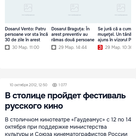
Dosarul Vento: Patru
Dosarul Braguța: În
Se jură că a cumpă
persoane vor sta încă
arest preventiv au
muşeţel. Un tânăr 
30 de zile în arest
rămas două persoane
ajuns în vizorul Poli
30 Мар. 11:00
29 Мар. 14:44
29 Мар. 10:30
10 октября 2012, 12:50
1 077
В столице пройдет фестиваль
русского кино
В столичном кинотеатре «Гаудеамус» с 12 по 14
октября при поддержке министерства
культуры и Союза кинематографистов России