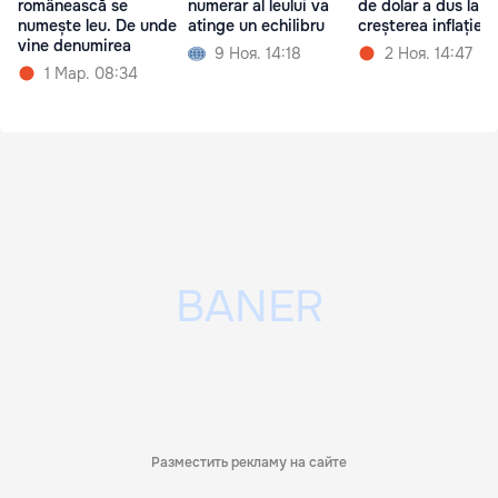
românească se
numerar al leului va
de dolar a dus la
numește leu. De unde
atinge un echilibru
creșterea inflației
vine denumirea
9 Ноя. 14:18
2 Ноя. 14:47
1 Мар. 08:34
Разместить рекламу на сайте