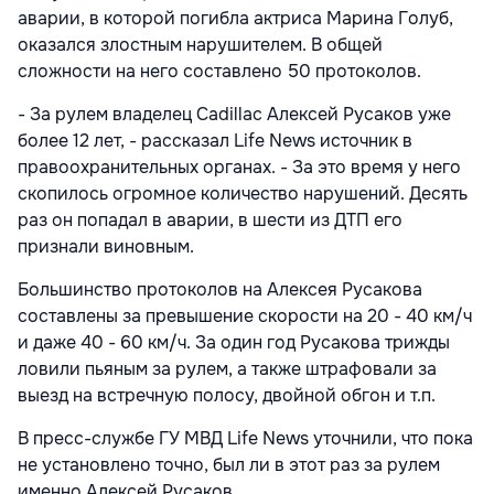
аварии, в которой погибла актриса Марина Голуб,
оказался злостным нарушителем. В общей
сложности на него составлено 50 протоколов.
- За рулем владелец Cadillac Алексей Русаков уже
более 12 лет, - рассказал Life News источник в
правоохранительных органах. - За это время у него
скопилось огромное количество нарушений. Десять
раз он попадал в аварии, в шести из ДТП его
признали виновным.
Большинство протоколов на Алексея Русакова
составлены за превышение скорости на 20 - 40 км/ч
и даже 40 - 60 км/ч. За один год Русакова трижды
ловили пьяным за рулем, а также штрафовали за
выезд на встречную полосу, двойной обгон и т.п.
В пресс-службе ГУ МВД Life News уточнили, что пока
не установлено точно, был ли в этот раз за рулем
именно Алексей Русаков.