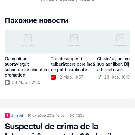
Похожие новости
Oamenii au
Trei descoperiri
Chișinăul, un muze
supravieţuit
tulburătoare care încă
sub aer liber. Bijute
schimbărilor climatice
nu pot fi explicate
arhitecturale
dramatice
12 Мар. 11:57
28 Фев. 16:02
29 Мар. 22:20
Jurnal
10 октября 2012, 12:52
1 238
Suspectul de crima de la