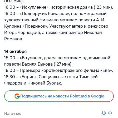
(102 мин).
16.00 – «Искупление», историческая драма (123 мин).
19.00 – «Подпоручик Ромашов», полнометражный
художественный фильм по мотивам повести А. И.
Куприна «Поединок». Участвуют актер и режиссер
Игорь Чернецкий, а также композитор Николай
Романов.
14 октября
15.00 – «В тумане», драма по мотивам одноименной
повести Василя Быкова (127 мин).
18.00 – Премьера короткометражного фильма «Ева».
18.30 – «Борис». Специальные гости Тимофей
Федоров и Николай Бурлак.
Подпишитесь на новости Point.md в Google
Источник