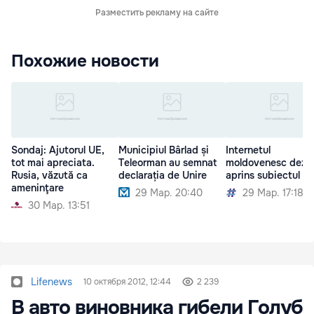
Разместить рекламу на сайте
Похожие новости
Sondaj: Ajutorul UE,
Municipiul Bârlad și
Internetul
tot mai apreciata.
Teleorman au semnat
moldovenesc dezb
Rusia, văzută ca
declarația de Unire
aprins subiectul Un
ameninţare
29 Мар. 20:40
29 Мар. 17:18
30 Мар. 13:51
Lifenews
10 октября 2012, 12:44
2 239
В авто виновника гибели Голуб