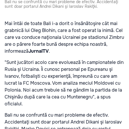
Bali nu se confruntă cu mari probleme de efectiv. Accidentaţi
sunt doar portarul Andrei Dikani şi Iaroslav Rakiţki.
Mai întâi de toate Bali i-a dorit o însănătoşire cât mai
grabnică lui Oleg Blohin, care a fost operat la inimă. Cel
care va conduce naţionala Ucrainei pe stadionul Zimbru
are o părere foarte bună despre echipa noastră,
informează
JurnalTV
.
"Sunt jucători acolo care evoluează în campionatele din
Rusia şi Ucraina. Îi cunosc personal pe Epureanu şi
Ivanov, fotbalişti cu experienţă, împreună cu care am
lucrat la FC Moscova. Vom analiza meciul Moldovei cu
Polonia. Noi acum trebuie să ne gândim la partida de la
Chişinău după care la cea cu Muntenegru", a spus
oficialul.
Bali nu se confruntă cu mari probleme de efectiv.
Accidentaţi sunt doar portarul Andrei Dikani şi Iaroslav
Rakiţki. Marko Devici se antrenează deja cu restul