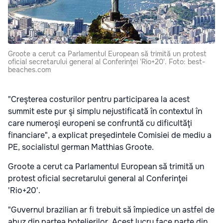
Groote a cerut ca Parlamentul European să trimită un protest
oficial secretarului general al Conferinţei 'Rio+20'. Foto: best-
beaches.com
"Creşterea costurilor pentru participarea la acest
summit este pur şi simplu nejustificată în contextul în
care numeroşi europeni se confruntă cu dificultăţi
financiare", a explicat preşedintele Comisiei de mediu a
PE, socialistul german Matthias Groote.
Groote a cerut ca Parlamentul European să trimită un
protest oficial secretarului general al Conferinţei
'Rio+20'.
"Guvernul brazilian ar fi trebuit să împiedice un astfel de
abuz din partea hotelierilor. Acest lucru face parte din