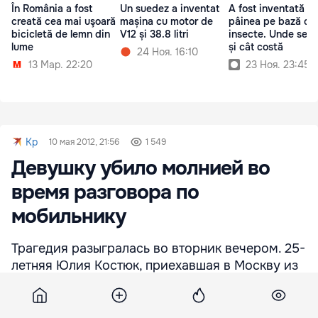
În România a fost
Un suedez a inventat
A fost inventată
creată cea mai uşoară
mașina cu motor de
pâinea pe bază de
bicicletă de lemn din
V12 și 38.8 litri
insecte. Unde se v
lume
și cât costă
24 Ноя. 16:10
13 Мар. 22:20
23 Ноя. 23:45
Kp
10 мая 2012, 21:56
1 549
Девушку убило молнией во
время разговора по
мобильнику
Трагедия разыгралась во вторник вечером. 25-
летняя Юлия Костюк, приехавшая в Москву из
Татарстана, гуляла со своим парнем по 2-й
Владимирской улице, что на востоке столицы.