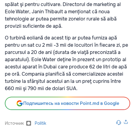
spălat şi pentru cultivare. Directorul de marketing al
Eole Water, Janin Thibault a menționat că noua
tehnologie ar putea permite zonelor rurale să aibă
provizii suficiente de apă.
O turbină eoliană de acest tip ar putea furniza apă
pentru un sat cu 2 mii -3 mii de locuitori în fiecare zi, pe
parcursul a 20 de ani (durata de viaţă preconizată a
aparatului). Eole Water deţine în prezent un prototip al
acestui aparat în Dubai care produce 62 de litri de apă
pe oră. Compania planifică să comercializeze acestei
turbine la sfârşitul acestui an la un preţ cuprins între
660 mii şi 790 mii de dolari SUA.
Подпишитесь на новости Point.md в Google
Источник
Politik