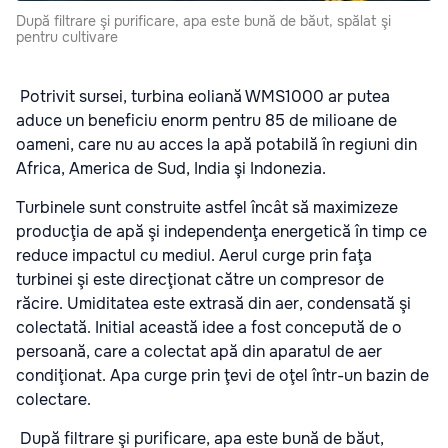
După filtrare şi purificare, apa este bună de băut, spălat şi
pentru cultivare
Potrivit sursei, turbina eoliană WMS1000 ar putea
aduce un beneficiu enorm pentru 85 de milioane de
oameni, care nu au acces la apă potabilă în regiuni din
Africa, America de Sud, India şi Indonezia.
Turbinele sunt construite astfel încât să maximizeze
producţia de apă şi independenţa energetică în timp ce
reduce impactul cu mediul. Aerul curge prin faţa
turbinei şi este direcţionat către un compresor de
răcire. Umiditatea este extrasă din aer, condensată şi
colectată. Initial această idee a fost concepută de o
persoană, care a colectat apă din aparatul de aer
condiţionat. Apa curge prin ţevi de oţel într-un bazin de
colectare.
După filtrare şi purificare, apa este bună de băut,