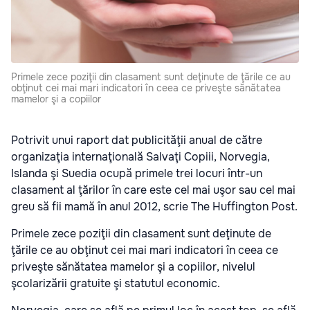
Primele zece poziţii din clasament sunt deţinute de ţările ce au
obţinut cei mai mari indicatori în ceea ce priveşte sănătatea
mamelor şi a copiilor
Potrivit unui raport dat publicităţii anual de către
organizaţia internaţională Salvaţi Copiii, Norvegia,
Islanda şi Suedia ocupă primele trei locuri într-un
clasament al ţărilor în care este cel mai uşor sau cel mai
greu să fii mamă în anul 2012
, scrie
The Huffington Post.
Primele zece poziţii din clasament sunt deţinute de
ţările ce au obţinut cei mai mari indicatori în ceea ce
priveşte sănătatea mamelor şi a copiilor, nivelul
şcolarizării gratuite şi statutul economic.