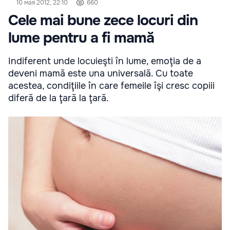
10 мая 2012, 22:10
660
Cele mai bune zece locuri din
lume pentru a fi mamă
Indiferent unde locuieşti în lume, emoţia de a
deveni mamă este una universală. Cu toate
acestea, condiţiile în care femeile îşi cresc copiii
diferă de la ţară la ţară.