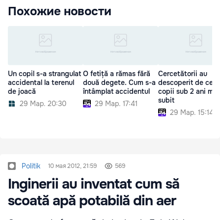
Похожие новости
Un copil s-a strangulat
O fetiță a rămas fără
Cercetătorii au
accidental la terenul
două degete. Cum s-a
descoperit de ce u
de joacă
întâmplat accidentul
copii sub 2 ani mor
subit
29 Мар. 20:30
29 Мар. 17:41
29 Мар. 15:14
Politik
10 мая 2012, 21:59
569
Inginerii au inventat cum să
scoată apă potabilă din aer