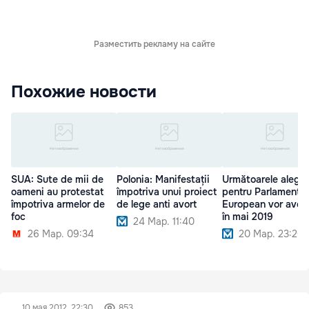
Разместить рекламу на сайте
Похожие новости
SUA: Sute de mii de
Polonia: Manifestații
Următoarele aleger
oameni au protestat
împotriva unui proiect
pentru Parlamentul
împotriva armelor de
de lege anti avort
European vor avea 
foc
în mai 2019
24 Мар. 11:40
26 Мар. 09:34
20 Мар. 23:20
10 мая 2012, 22:30
853