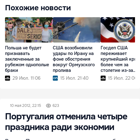
Похожие новости
Польша не будет
США возобновили
Госдеп США
признавать
удары по Ирану на
переживает
заключенные за
фоне обострения
крупнейший криз
рубежом однополые
вокруг Ормузского
более чем за
браки
пролива
столетие из-за
реформ Трампа
29 Июл. 11:06
15 Июл. 21:40
15 Июл. 22:00
10 мая 2012, 22:15
623
Португалия отменила четыре
праздника ради экономии