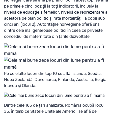
Norvegia, care se află pe primul loc în acest top, se află
pe primele cinci poziţii la toţi indicatorii, inclusiv la
nivelul de educaţie a femeilor, nivelul de reprezentare a
acestora pe plan politic şi rata mortalităţii la copii sub
cinci ani (locul 2). Autorităţile norvegiene oferă una
dintre cele mai generoase politici în ceea ce priveşte
concediul de maternitate din ţările dezvoltate.
Pe celelalte locuri din top 10 se află: Islanda, Suedia,
Noua Zeelandă, Danemarca, Finlanda, Australia, Belgia,
Irlanda şi Olanda.
Dintre cele 165 de ţări analizate, România ocupă locul
35, în timp ce Statele Unite ale Americii se află pe