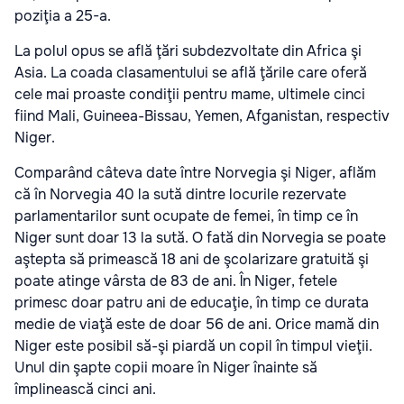
poziţia a 25-a.
La polul opus se află ţări subdezvoltate din Africa şi
Asia. La coada clasamentului se află ţările care oferă
cele mai proaste condiţii pentru mame, ultimele cinci
fiind Mali, Guineea-Bissau, Yemen, Afganistan, respectiv
Niger.
Comparând câteva date între Norvegia şi Niger, aflăm
că în Norvegia 40 la sută dintre locurile rezervate
parlamentarilor sunt ocupate de femei, în timp ce în
Niger sunt doar 13 la sută. O fată din Norvegia se poate
aştepta să primească 18 ani de şcolarizare gratuită şi
poate atinge vârsta de 83 de ani. În Niger, fetele
primesc doar patru ani de educaţie, în timp ce durata
medie de viaţă este de doar 56 de ani. Orice mamă din
Niger este posibil să-şi piardă un copil în timpul vieţii.
Unul din şapte copii moare în Niger înainte să
împlinească cinci ani.