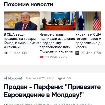
Похожие новости
В США вводят
Четыре страны
Украина и США
пошлины на товары
подписали заявление
готовят новое ми
Канады: вино, цемент
в поддержку
предложение для
и клюшки
европейского пути
России
Молдовы и Украины
21 Июл. 08:11
27 Июл. 07:18
23 Июл. 22:42
Moldova1
11 апреля 2023, 22:30
4 556
Продан - Парфени: "Привезите
Евровидение в Молдову!"