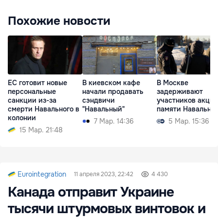
Похожие новости
ЕС готовит новые
В киевском кафе
В Москве
персональные
начали продавать
задерживают
санкции из-за
сэндвичи
участников акци
смерти Навального в
"Навальный"
памяти Навально
колонии
7 Мар. 14:36
5 Мар. 15:36
15 Мар. 21:48
Eurointegration
11 апреля 2023, 22:42
4 430
Канада отправит Украине
тысячи штурмовых винтовок и