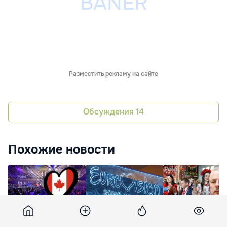
Разместить рекламу на сайте
Обсуждения
14
Похожие новости
Канада дебютирует
Испания призывает
Продан об ансам
на «Евровидении» в
изменить правила
Joc: Не стану