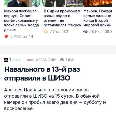
Макрон пообещал
В Сирии произошел
Макрон: Пожары 
вернуть Сирии
взрыв рядом с
самые сильные с
конфискованные у
отелем, где
конца Второй
члена семьи Асада
остановился Макрон
мировой войны
деньги
7 Июл. 11:21
28 Июл. 08:39
8 Июл. 22:44
Theins
11 апреля 2023, 22:54
6 836
Навального в 13-й раз
отправили в ШИЗО
Алексея Навального в колонии вновь
отправили в ШИЗО на 15 суток. В обычной
камере он пробыл всего два дня — субботу и
воскресенье.