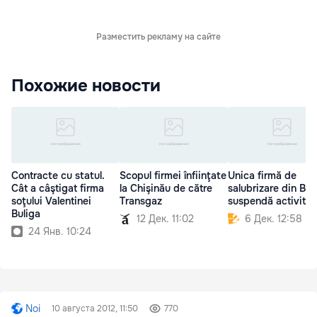
Разместить рекламу на сайте
Похожие новости
Contracte cu statul.
Scopul firmei înfiinţate
Unica firmă de
Cât a câştigat firma
la Chişinău de către
salubrizare din Bălți
soţului Valentinei
Transgaz
suspendă activita
Buliga
12 Дек. 11:02
6 Дек. 12:58
24 Янв. 10:24
Noi
10 августа 2012, 11:50
770