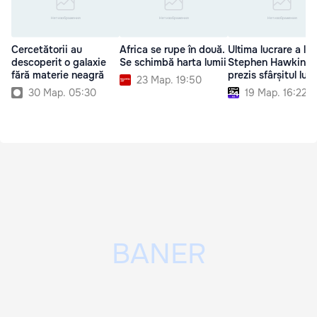
Cercetătorii au
Africa se rupe în două.
Ultima lucrare a lui
descoperit o galaxie
Se schimbă harta lumii
Stephen Hawking.
fără materie neagră
prezis sfârșitul lumi
23 Мар. 19:50
30 Мар. 05:30
19 Мар. 16:22