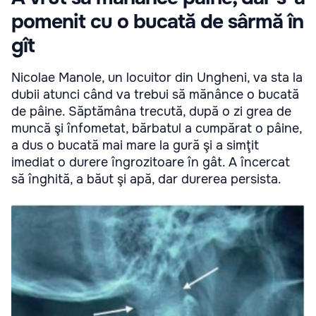
pomenit cu o bucată de sârmă în
gît
Nicolae Manole, un locuitor din Ungheni, va sta la
dubii atunci când va trebui să mănânce o bucată
de pâine. Săptămâna trecută, după o zi grea de
muncă şi înfometat, bărbatul a cumpărat o pâine,
a dus o bucată mai mare la gură şi a simţit
imediat o durere îngrozitoare în gât. A încercat
să înghită, a băut şi apă, dar durerea persista.