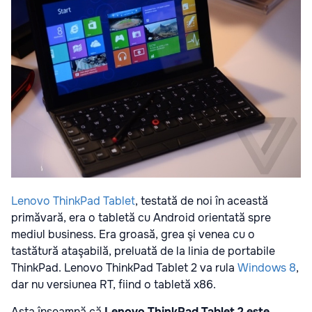
Lenovo ThinkPad Tablet
, testată de noi în această
primăvară, era o tabletă cu Android orientată spre
mediul business. Era groasă, grea şi venea cu o
tastătură ataşabilă, preluată de la linia de portabile
ThinkPad. Lenovo ThinkPad Tablet 2 va rula
Windows 8
,
dar nu versiunea RT, fiind o tabletă x86.
Asta înseamnă că
Lenovo ThinkPad Tablet 2 este