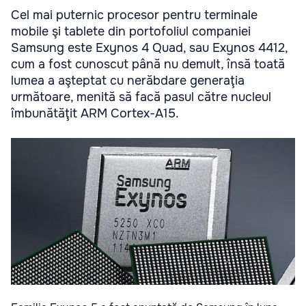
Cel mai puternic procesor pentru terminale
mobile şi tablete din portofoliul companiei
Samsung este Exynos 4 Quad, sau Exynos 4412,
cum a fost cunoscut până nu demult, însă toată
lumea a aşteptat cu nerăbdare generaţia
următoare, menită să facă pasul către nucleul
îmbunătăţit ARM Cortex-A15.