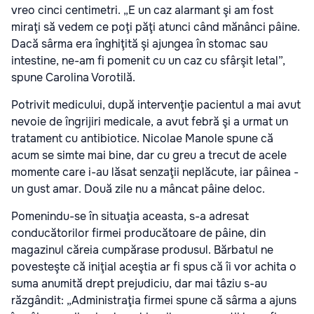
vreo cinci centimetri. „E un caz alarmant şi am fost
miraţi să vedem ce poţi păţi atunci când mănânci pâine.
Dacă sârma era înghiţită şi ajungea în stomac sau
intestine, ne-am fi pomenit cu un caz cu sfârşit letal”,
spune Carolina Vorotilă.
Potrivit medicului, după intervenţie pacientul a mai avut
nevoie de îngrijiri medicale, a avut febră şi a urmat un
tratament cu antibiotice. Nicolae Manole spune că
acum se simte mai bine, dar cu greu a trecut de acele
momente care i-au lăsat senzaţii neplăcute, iar pâinea -
un gust amar. Două zile nu a mâncat pâine deloc.
Pomenindu-se în situaţia aceasta, s-a adresat
conducătorilor firmei producătoare de pâine, din
magazinul căreia cumpărase produsul. Bărbatul ne
povesteşte că iniţial aceştia ar fi spus că îi vor achita o
suma anumită drept prejudiciu, dar mai tâziu s-au
răzgândit: „Administraţia firmei spune că sârma a ajuns