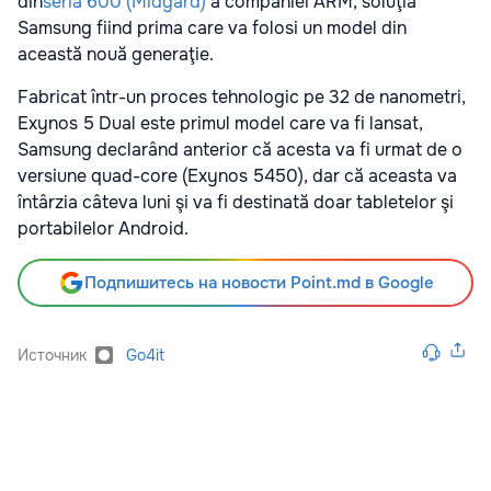
din
seria 600 (Midgard)
a companiei ARM, soluţia
Samsung fiind prima care va folosi un model din
această nouă generaţie.
Fabricat într-un proces tehnologic pe 32 de nanometri,
Exynos 5 Dual este primul model care va fi lansat,
Samsung declarând anterior că acesta va fi urmat de o
versiune quad-core (Exynos 5450), dar că aceasta va
întârzia câteva luni şi va fi destinată doar tabletelor şi
portabilelor Android.
Подпишитесь на новости Point.md в Google
Источник
Go4it