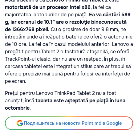
motorizată de un procesor Intel x86
, la fel ca
majoritatea laptopurilor de pe piaţă.
Ea va cântări 589
g, iar ecranul de 10.1” are o rezoluţie binecunoscută
de 1366x768 pixeli.
Cu o grosime de doar 9,8 mm, ne
întrebăm unde a încăput o baterie ce oferă o autonomie
de 10 ore. La fel ca în cazul modelului anterior, Lenovo a
pregătit pentru Tablet 2 o tastatură ataşabilă, ce oferă
TrackPoint-ul clasic, dar nu are un restpad. În plus, în
carcasa tabletei este integrat un stilus care ar trebui să
ofere o precizie mai bună pentru folosirea interfeţei de
pe ecran.
Preţul pentru Lenovo ThinkPad Tablet 2 nu a fost
anunţat, însă
tableta este aşteptată pe piaţă în luna
octombrie
.
Подпишитесь на новости Point.md в Google