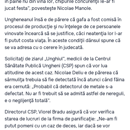
în pâine nu din vina lor, chipurile concurenţii le-ar fi
jucat festa”, povesteşte Nicolae Manole.
Ungheneanul însă e de părere că gafa a fost comisă în
procesul de producţie şi nu înţelege de ce persoanele
vinovate încearcă să se justifice, căci neatenţia lor l-ar
fi putut costa viaţa. În aceste condiţii dânsul spune că
se va adresa cu o cerere în judecată.
Solicitaţi de ziarul „Unghiul”, medicii de la Centrul
Sănătate Publică Ungheni (CSP) spun că vor lua
atitudine de acest caz. Nicolae Deliu e de părerea că
sârmuliţa trebuia să fie detectată încă atunci când făina
era cernută: „Probabil că detectorul de metale s-a
defectat. Nu ar fi trebuit să se admită astfel de nereguli,
e o neglijenţă totală”.
Directorul CSP, Viorel Bradu asigură că vor verifica
starea de lucruri de la firma de panificaţie: „Ne-am fi
putut pomeni cu un caz de deces, iar dacă se vor