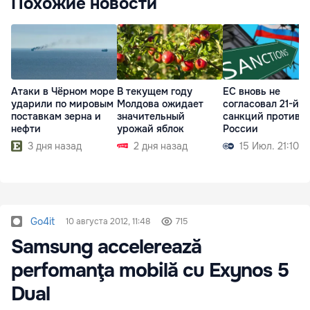
Похожие новости
Атаки в Чёрном море
В текущем году
ЕС вновь не
ударили по мировым
Молдова ожидает
согласовал 21-й п
поставкам зерна и
значительный
санкций против
нефти
урожай яблок
России
3 дня назад
2 дня назад
15 Июл. 21:10
Go4it
10 августа 2012, 11:48
715
Samsung accelerează
perfomanţa mobilă cu Exynos 5
Dual