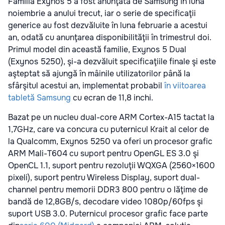
Familia Exynos 5 a fost anunţată de Samsung în luna
noiembrie a anului trecut, iar o serie de specificaţii
generice au fost dezvăluite în luna februarie a acestui
an, odată cu anunţarea disponibilităţii în trimestrul doi.
Primul model din această familie, Exynos 5 Dual
(Exynos 5250), şi-a dezvăluit specificaţiile finale şi este
aşteptat să ajungă în mâinile utilizatorilor până la
sfârşitul acestui an, implementat probabil
în viitoarea
tabletă Samsung
cu ecran de 11,8 inchi.
Bazat pe un nucleu dual-core ARM Cortex-A15 tactat la
1,7GHz, care va concura cu puternicul Krait al celor de
la Qualcomm, Exynos 5250 va oferi un procesor grafic
ARM Mali-T604 cu suport pentru OpenGL ES 3.0 şi
OpenCL 1.1, suport pentru rezoluţii WQXGA (2560×1600
pixeli), suport pentru Wireless Display, suport dual-
channel pentru memorii DDR3 800 pentru o lăţime de
bandă de 12,8GB/s, decodare video 1080p/60fps şi
suport USB 3.0. Puternicul procesor grafic face parte