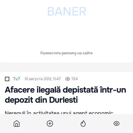
Разместить рекламу на сайте
Tv7
10 августа 2012, 11:47
724
Afacere ilegală depistată într-un
depozit din Durlesti
Nereguli în activitatea unui agent economic
specializat în afaceri cu acetonă. Asta au
descoperit oamenii legii , în depozitul