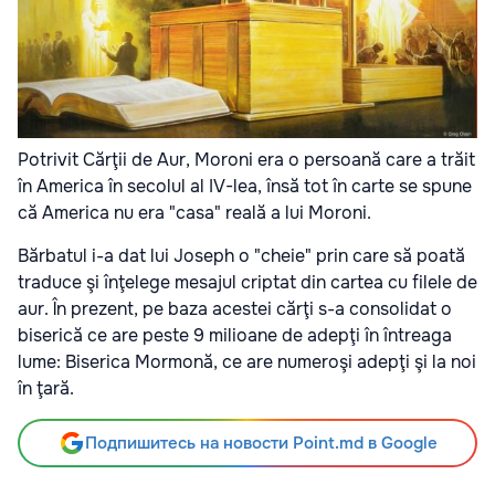
Potrivit Cărţii de Aur, Moroni era o persoană care a trăit
în America în secolul al IV-lea, însă tot în carte se spune
că America nu era "casa" reală a lui Moroni.
Bărbatul i-a dat lui Joseph o "cheie" prin care să poată
traduce şi înţelege mesajul criptat din cartea cu filele de
aur. În prezent, pe baza acestei cărţi s-a consolidat o
biserică ce are peste 9 milioane de adepţi în întreaga
lume: Biserica Mormonă, ce are numeroşi adepţi şi la noi
în ţară.
Подпишитесь на новости Point.md в Google