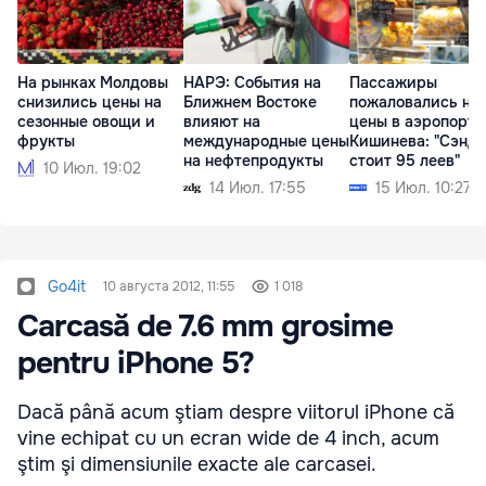
На рынках Молдовы
НАРЭ: События на
Пассажиры
снизились цены на
Ближнем Востоке
пожаловались на
сезонные овощи и
влияют на
цены в аэропорту
фрукты
международные цены
Кишинева: "Сэнд
на нефтепродукты
стоит 95 леев"
10 Июл. 19:02
14 Июл. 17:55
15 Июл. 10:27
Go4it
10 августа 2012, 11:55
1 018
Carcasă de 7.6 mm grosime
pentru iPhone 5?
Dacă până acum ştiam despre viitorul iPhone că
vine echipat cu un ecran wide de 4 inch, acum
ştim şi dimensiunile exacte ale carcasei.