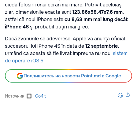
ciuda folosirii unui ecran mai mare. Potrivit aceluiaşi
ziar, dimensiunile exacte sunt
123.86x58.47x7.6 mm
,
astfel că noul iPhone este
cu 8,63 mm mai lung decât
iPhone 4S
şi probabil puţin mai greu.
Dacă zvonurile se adeveresc, Apple va anunţa oficial
succesorul lui iPhone 4S în data de
12 septembrie
,
urmând ca acesta să fie livrat împreună nu noul
sistem
de operare iOS 6
.
Подпишитесь на новости Point.md в Google
Источник
Go4it