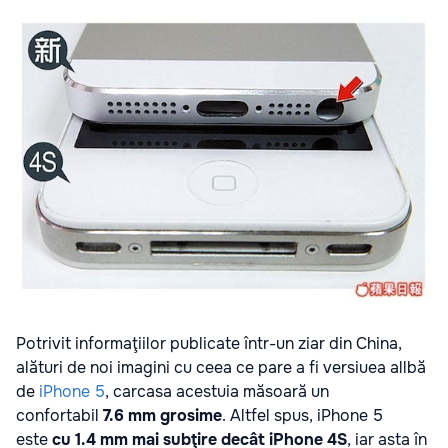
Potrivit informaţiilor publicate într-un ziar din China,
alături de noi imagini cu ceea ce pare a fi versiuea allbă
de
iPhone 5
, carcasa acestuia măsoară un
confortabil
7.6 mm grosime
. Altfel spus, iPhone 5
este
cu 1.4 mm mai subţire decât iPhone 4S
, iar asta în