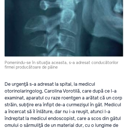
Pomenindu-se în situaţia aceasta, s-a adresat conducătorilor
firmei producătoare de pâine
De urgenţă s-a adresat la spital, la medicul
otorinolaringolog, Carolina Vorotilă, care după ce l-a
examinat, aparatul cu raze roentgen a arătat că un corp
străin, subţire era înfipt de-a curmezişul în gât. Medicul
a încercat să îl înlăture, dar nu i-a reuşit, atunci l-a
îndreptat la medicul endoscopist, care a scos din gâtul
omului o sârmuliţă de un material dur, cu o lungime de