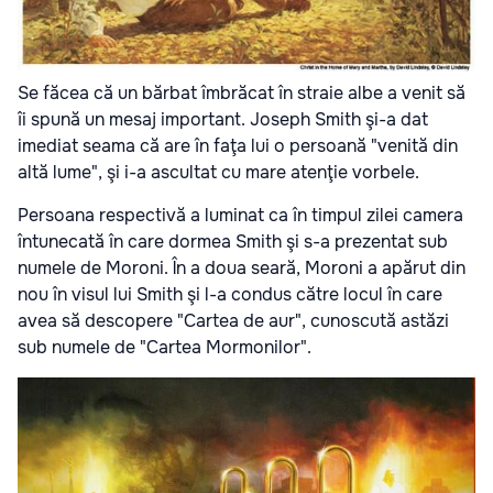
Se făcea că un bărbat îmbrăcat în straie albe a venit să
îi spună un mesaj important. Joseph Smith şi-a dat
imediat seama că are în faţa lui o persoană "venită din
altă lume", şi i-a ascultat cu mare atenţie vorbele.
Persoana respectivă a luminat ca în timpul zilei camera
întunecată în care dormea Smith şi s-a prezentat sub
numele de Moroni. În a doua seară, Moroni a apărut din
nou în visul lui Smith şi l-a condus către locul în care
avea să descopere "Cartea de aur", cunoscută astăzi
sub numele de "Cartea Mormonilor".