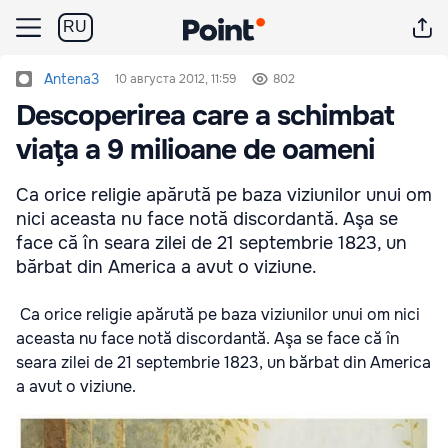
RU
Antena3
10 августа 2012, 11:59
802
Descoperirea care a schimbat
viaţa a 9 milioane de oameni
Ca orice religie apărută pe baza viziunilor unui om
nici aceasta nu face notă discordantă. Aşa se
face că în seara zilei de 21 septembrie 1823, un
bărbat din America a avut o viziune.
Ca orice religie apărută pe baza viziunilor unui om nici
aceasta nu face notă discordantă. Aşa se face că în
seara zilei de 21 septembrie 1823, un bărbat din America
a avut o viziune.