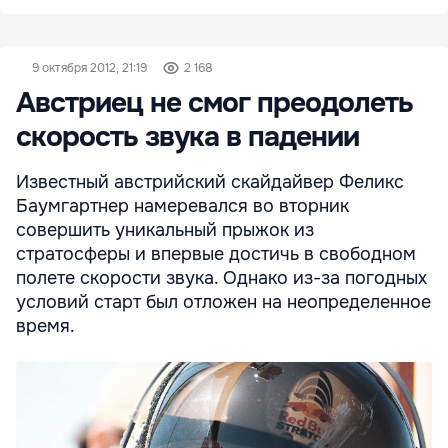
9 октября 2012, 21:19
2 168
Австриец не смог преодолеть
скорость звука в падении
Известный австрийский скайдайвер Феликс
Баумгартнер намеревался во вторник
совершить уникальный прыжок из
стратосферы и впервые достичь в свободном
полете скорости звука. Однако из-за погодных
условий старт был отложен на неопределенное
время.