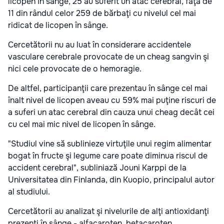
licopen în sânge, 25 au suferit un atac cerebral, faţă de
11 din rândul celor 259 de bărbaţi cu nivelul cel mai
ridicat de licopen în sânge.
Cercetătorii nu au luat în considerare accidentele
vasculare cerebrale provocate de un cheag sangvin şi
nici cele provocate de o hemoragie.
De altfel, participanţii care prezentau în sânge cel mai
înalt nivel de licopen aveau cu 59% mai puţine riscuri de
a suferi un atac cerebral din cauza unui cheag decât cei
cu cel mai mic nivel de licopen în sânge.
"Studiul vine să sublinieze virtuţile unui regim alimentar
bogat în fructe şi legume care poate diminua riscul de
accident cerebral", subliniază Jouni Karppi de la
Universitatea din Finlanda, din Kuopio, principalul autor
al studiului.
Cercetătorii au analizat şi nivelurile de alţi antioxidanţi
prezenţi în sânge - alfacaroten, betacaroten,