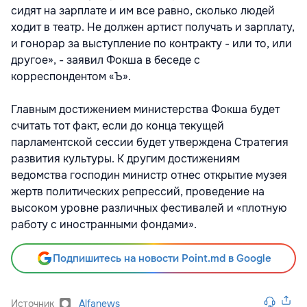
сидят на зарплате и им все равно, сколько людей
ходит в театр. Не должен артист получать и зарплату,
и гонорар за выступление по контракту - или то, или
другое», - заявил Фокша в беседе с
корреспондентом «Ъ».
Главным достижением министерства Фокша будет
считать тот факт, если до конца текущей
парламентской сессии будет утверждена Стратегия
развития культуры. К другим достижениям
ведомства господин министр отнес открытие музея
жертв политических репрессий, проведение на
высоком уровне различных фестивалей и «плотную
работу с иностранными фондами».
Подпишитесь на новости Point.md в Google
Источник
Alfanews