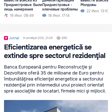
вывести войска из
демилитаризация
вывести войска и
Приднестровья: Были
Приднестровья -
Молдовы
лишь намерения
ключевые проблемы
22 Июл. 13:10
19 Июл. 08:49
18 Июл. 17:14
Jurnal
9 октября 2012, 21:29
690
Eficientizarea energetică se
extinde spre sectorul rezidenţial
Banca Europeană pentru Reconstrucţie şi
Dezvoltare oferă 35 de milioane de Euro pentru
îmbunătăţirea eficienţei energetice a sectorului
rezidenţial prin intermediul unui proiect orientat
spre asociaţiile de locatari, firmele mici şi mijlocii.