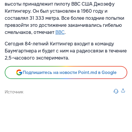
высоты принадлежит пилоту ВВС США Джозефу
Киттингеру. Он был установлен в 1960 году и
составлял 31 333 метра. Все более поздние попытки
превзойти это достижение заканчивались гибелью
смельчаков, отмечает
ВВС
.
Сегодня 84-летний Киттингер входит в команду
Баумгартнера и будет с ним на радиосвязи в течение
2,5-часового эксперимента.
Подпишитесь на новости Point.md в Google
Источник