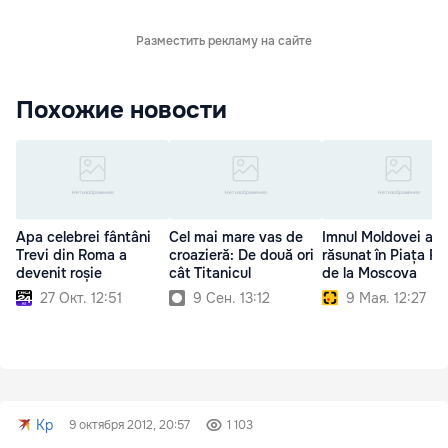
Разместить рекламу на сайте
Похожие новости
Apa celebrei fântâni
Cel mai mare vas de
Imnul Moldovei a
Trevi din Roma a
croazieră: De două ori
răsunat în Piața Ro
devenit roșie
cât Titanicul
de la Moscova
27 Окт. 12:51
9 Сен. 13:12
9 Мая. 12:27
Kp
9 октября 2012, 20:57
1 103