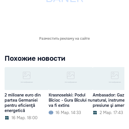
Разместить рекламу на сайте
Похожие новости
2 milioane euro din
Krasnoselski: Podul
Ambasador: Gazul
partea Germaniei
Bîcioc - Gura Bîcului nu
natural, instrument
pentru eficienţă
va fi extins
presiune şi amenin
energetică
16 Мар. 14:33
2 Мар. 17:43
16 Мар. 18:00