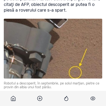
citaţi de AFP, obiectul descoperit ar putea fi o
piesă a roverului care s-a spart.
Robotul a descoperit, în septembrie, pe solul marţian, pietre ce
provin din albia unui fost pârâu.
"Echipa care se ocupă de Curiosity a decis să nu