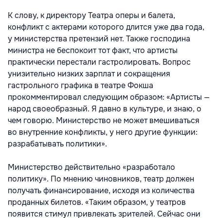
К слову, к директору Театра оперы и балета,
конфликт с актерами которого длится уже два года,
у министерства претензий нет. Также господина
министра не беспокоит тот факт, что артисты
практически перестали гастролировать. Вопрос
унизительно низких зарплат и сокращения
гастрольного графика в театре Фокша
прокомментировал следующим образом: «Артисты —
народ своеобразный. Я давно в культуре, и знаю, о
чем говорю. Министерство не может вмешиваться
во внутренние конфликты, у него другие функции:
разрабатывать политики».
Министерство действительно «разработало
политику». По мнению чиновников, театр должен
получать финансирование, исходя из количества
проданных билетов. «Таким образом, у театров
появится стимул привлекать зрителей. Сейчас они