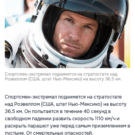
Спортсмен-экстремал поднимется на стратостате над
Розвеллом (США, штат Нью-Мексико) на высоту 36,5 км.
Спортсмен-экстремал поднимется на стратостате
над Розвеллом (США, штат Нью-Мексико) на высоту
36,5 км. Он попытается в течение 40 секунд в
свободном падении развить скорость 1110 км/ч и
раскрыть парашют уже перед самым приземлением в
пустыне. От смертельных опасностей,