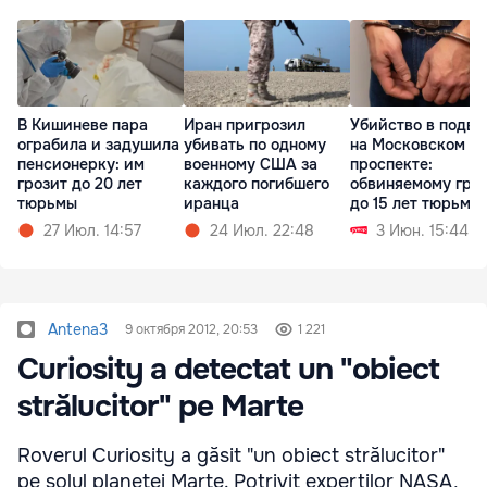
В Кишиневе пара
Иран пригрозил
Убийство в подва
ограбила и задушила
убивать по одному
на Московском
пенсионерку: им
военному США за
проспекте:
грозит до 20 лет
каждого погибшего
обвиняемому гро
тюрьмы
иранца
до 15 лет тюрьмы
27 Июл. 14:57
24 Июл. 22:48
3 Июн. 15:44
Antena3
9 октября 2012, 20:53
1 221
Curiosity a detectat un "obiect
strălucitor" pe Marte
Roverul Curiosity a găsit "un obiect strălucitor"
pe solul planetei Marte. Potrivit experţilor NASA,