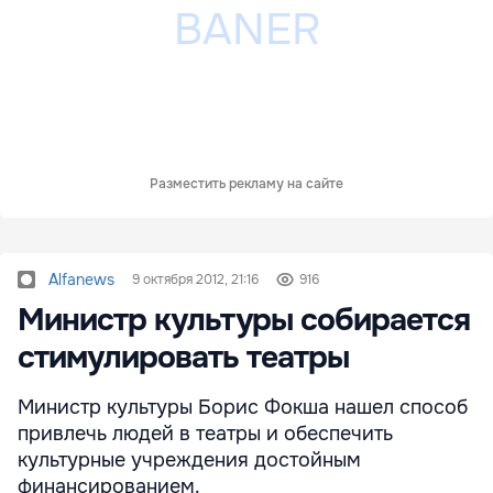
Разместить рекламу на сайте
Alfanews
9 октября 2012, 21:16
916
Министр культуры собирается
стимулировать театры
Министр культуры Борис Фокша нашел способ
привлечь людей в театры и обеспечить
культурные учреждения достойным
финансированием.