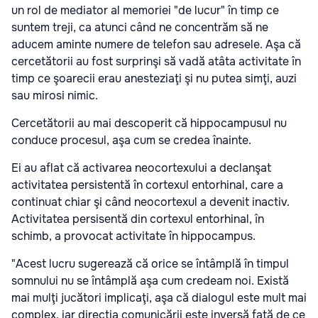
un rol de mediator al memoriei "de lucur" în timp ce
suntem treji, ca atunci când ne concentrăm să ne
aducem aminte numere de telefon sau adresele. Aşa că
cercetătorii au fost surprinşi să vadă atâta activitate în
timp ce şoarecii erau anesteziaţi şi nu putea simţi, auzi
sau mirosi nimic.
Cercetătorii au mai descoperit că
hippocampusul nu
conduce procesul, aşa cum se credea înainte.
Ei au aflat că activarea neocortexului a declanşat
activitatea persistentă în cortexul entorhinal, care a
continuat chiar şi când neocortexul a devenit inactiv.
Activitatea persisentă din cortexul entorhinal, în
schimb, a provocat activitate în hippocampus.
"Acest lucru sugerează că
orice se întâmplă în timpul
somnului nu se întâmplă aşa cum credeam noi.
Există
mai mulţi jucători implicaţi, aşa că dialogul este mult mai
complex, iar direcţia comunicării este inversă faţă de ce