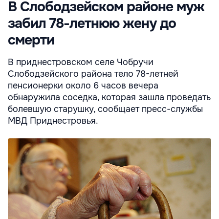
В Слободзейском районе муж
забил 78-летнюю жену до
смерти
В приднестровском селе Чобручи
Слободзейского района тело 78-летней
пенсионерки около 6 часов вечера
обнаружила соседка, которая зашла проведать
болевшую старушку, сообщает пресс-службы
МВД Приднестровья.