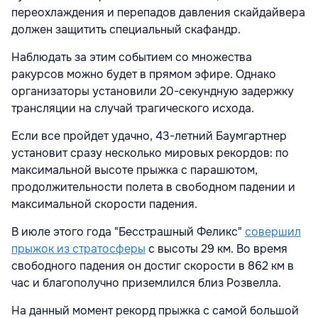
переохлаждения и перепадов давления скайдайвера
должен защитить специальный скафандр.
Наблюдать за этим событием со множества
ракурсов можно будет в прямом эфире. Однако
организаторы установили 20-секундную задержку
трансляции на случай трагического исхода.
Если все пройдет удачно, 43-летний Баумгартнер
установит сразу несколько мировых рекордов: по
максимальной высоте прыжка с парашютом,
продолжительности полета в свободном падении и
максимальной скорости падения.
В июле этого года "Бесстрашный Феликс"
совершил
прыжок из стратосферы
с высоты 29 км. Во время
свободного падения он достиг скорости в 862 км в
час и благополучно приземлился близ Розвелла.
На данный момент рекорд прыжка с самой большой