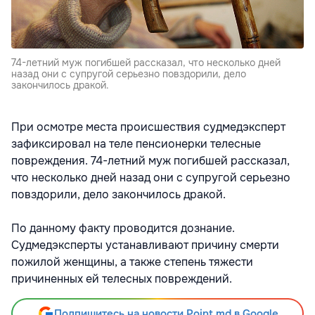
74-летний муж погибшей рассказал, что несколько дней
назад они с супругой серьезно повздорили, дело
закончилось дракой.
При осмотре места происшествия судмедэксперт
зафиксировал на теле пенсионерки телесные
повреждения. 74-летний муж погибшей рассказал,
что несколько дней назад они с супругой серьезно
повздорили, дело закончилось дракой.
По данному факту проводится дознание.
Судмедэксперты устанавливают причину смерти
пожилой женщины, а также степень тяжести
причиненных ей телесных повреждений.
Подпишитесь на новости Point.md в Google