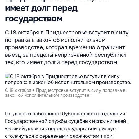
имеет долг перед
государством
С 18 октября в Приднестровье вступит в силу
поправка в закон об исполнительном
производстве, которая временно ограничит
выезд за пределы непризнанной республики
тех, кто имеет долги перед государством.
С 18 октября в Приднестровье вступит в силу поправка в
закон об исполнительном производстве.
По данным работников Дубоссарского отделения
Государственной службы судебных исполнителей,
«Всякий должник перед государством рискует
столкнуться с серьезными сложностями при