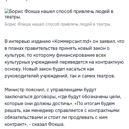
Борис Фокша нашел способ привлечь людей в театры.
В интервью изданию «Коммерсант.md» он заявил, что
в планах правительства принять новый закон о
культуре, по которому финансирование всех
культурных учреждений переведется на контрактную
основу. Новый закон будет касаться как
руководителей учреждений, так и самих театров.
Министр пояснил, с управленцами будут
заключаться договоры, «где будут обозначены цели,
которые они должны достичь». «По итогам будем
решать, как менеджер справляется с контрактными
обязательствами и стоит ли продлевать с ним
контракт», - сказал Фокша.