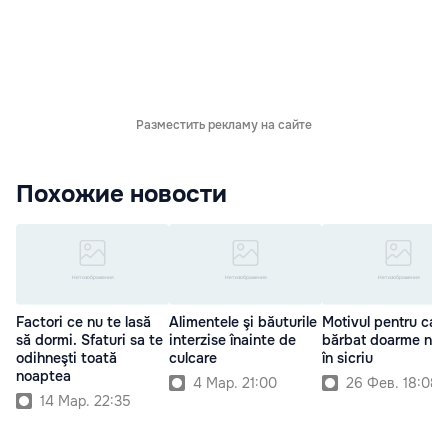
Разместить рекламу на сайте
Похожие новости
Factori ce nu te lasă
Alimentele şi băuturile
Motivul pentru car
să dormi. Sfaturi sa te
interzise înainte de
bărbat doarme nu
odihneşti toată
culcare
în sicriu
noaptea
4 Мар. 21:00
26 Фев. 18:08
14 Мар. 22:35