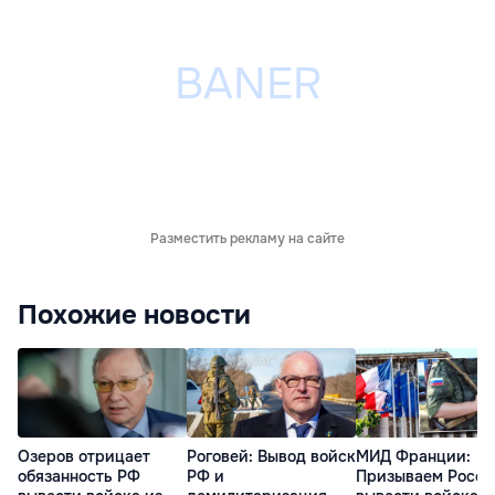
Разместить рекламу на сайте
Похожие новости
Озеров отрицает
Роговей: Вывод войск
МИД Франции:
обязанность РФ
РФ и
Призываем Росс