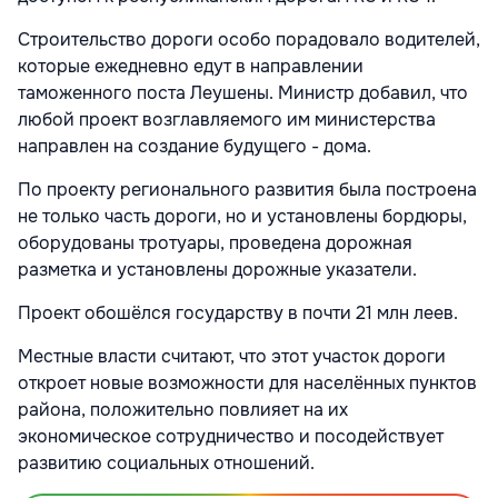
Строительство дороги особо порадовало водителей,
которые ежедневно едут в направлении
таможенного поста Леушены. Министр добавил, что
любой проект возглавляемого им министерства
направлен на создание будущего - дома.
По проекту регионального развития была построена
не только часть дороги, но и установлены бордюры,
оборудованы тротуары, проведена дорожная
разметка и установлены дорожные указатели.
Проект обошёлся государству в почти 21 млн леев.
Местные власти считают, что этот участок дороги
откроет новые возможности для населённых пунктов
района, положительно повлияет на их
экономическое сотрудничество и посодействует
развитию социальных отношений.