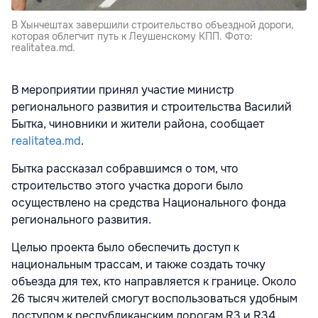
В Хынчештах завершили строительство объездной дороги,
которая облегчит путь к Леушенскому КПП. Фото:
realitatea.md.
В мероприятии принял участие министр
регионального развития и строительства Василий
Бытка, чиновники и жители района, сообщает
realitatea.md
.
Бытка рассказал собравшимся о том, что
строительство этого участка дороги было
осуществлено на средства Национального фонда
регионального развития.
Целью проекта было обеспечить доступ к
национальным трассам, и также создать точку
объезда для тех, кто направляется к границе. Около
26 тысяч жителей смогут воспользоваться удобным
доступом к республиканским дорогам R3 и R34.