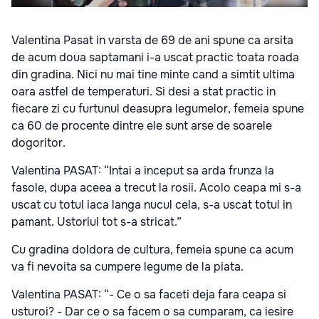
Valentina Pasat in varsta de 69 de ani spune ca arsita
de acum doua saptamani i-a uscat practic toata roada
din gradina. Nici nu mai tine minte cand a simtit ultima
oara astfel de temperaturi. Si desi a stat practic in
fiecare zi cu furtunul deasupra legumelor, femeia spune
ca 60 de procente dintre ele sunt arse de soarele
dogoritor.
Valentina PASAT: “Intai a inceput sa arda frunza la
fasole, dupa aceea a trecut la rosii. Acolo ceapa mi s-a
uscat cu totul iaca langa nucul cela, s-a uscat totul in
pamant. Ustoriul tot s-a stricat.”
Cu gradina doldora de cultura, femeia spune ca acum
va fi nevoita sa cumpere legume de la piata.
Valentina PASAT: “- Ce o sa faceti deja fara ceapa si
usturoi? - Dar ce o sa facem o sa cumparam, ca iesire