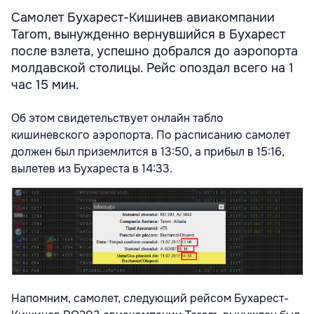
Самолет Бухарест-Кишинев авиакомпании
Tarom, вынужденно вернувшийся в Бухарест
после взлета, успешно добрался до аэропорта
молдавской столицы. Рейс опоздал всего на 1
час 15 мин.
Об этом свидетельствует онлайн табло
кишиневского аэропорта. По расписанию самолет
должен был приземлится в 13:50, а прибыл в 15:16,
вылетев из Бухареста в 14:33.
Напомним, самолет, следующий рейсом Бухарест-