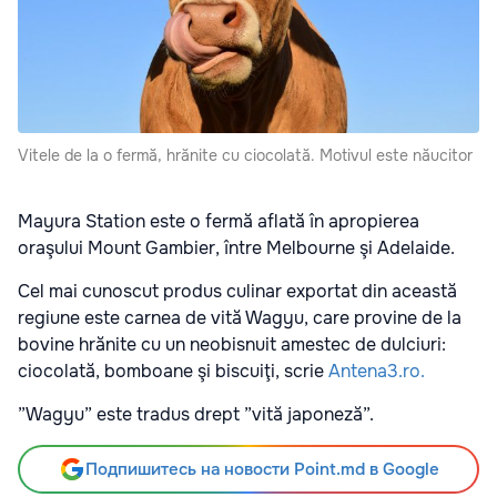
Vitele de la o fermă, hrănite cu ciocolată. Motivul este năucitor
Mayura Station este o fermă aflată în apropierea
oraşului Mount Gambier, între Melbourne şi Adelaide.
Cel mai cunoscut produs culinar exportat din această
regiune este carnea de vită Wagyu, care provine de la
bovine hrănite cu un neobisnuit amestec de dulciuri:
ciocolată, bomboane şi biscuiţi, scrie
Antena3.ro
.
”Wagyu” este tradus drept ”vită japoneză”.
Подпишитесь на новости Point.md в Google