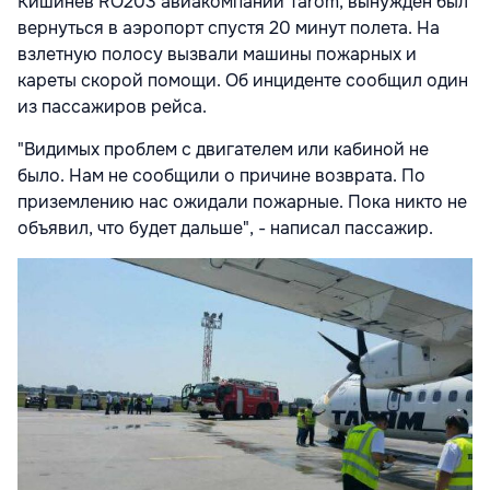
Кишинев RO203 авиакомпании Tarom, вынужден был
вернуться в аэропорт спустя 20 минут полета. На
взлетную полосу вызвали машины пожарных и
кареты скорой помощи. Об инциденте сообщил один
из пассажиров рейса.
"Видимых проблем с двигателем или кабиной не
было. Нам не сообщили о причине возврата. По
приземлению нас ожидали пожарные. Пока никто не
объявил, что будет дальше", - написал пассажир.