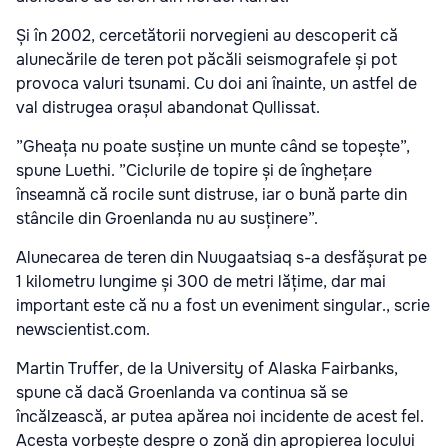
Și în 2002, cercetătorii norvegieni au descoperit că
alunecările de teren pot păcăli seismografele și pot
provoca valuri tsunami. Cu doi ani înainte, un astfel de
val distrugea orașul abandonat Qullissat.
”Gheața nu poate susține un munte când se topește”,
spune Luethi. ”Ciclurile de topire și de înghețare
înseamnă că rocile sunt distruse, iar o bună parte din
stâncile din Groenlanda nu au susținere”.
Alunecarea de teren din Nuugaatsiaq s-a desfășurat pe
1 kilometru lungime și 300 de metri lățime, dar mai
important este că nu a fost un eveniment singular., scrie
newscientist.com.
Martin Truffer, de la University of Alaska Fairbanks,
spune că dacă Groenlanda va continua să se
încălzească, ar putea apărea noi incidente de acest fel.
Acesta vorbește despre o zonă din apropierea locului