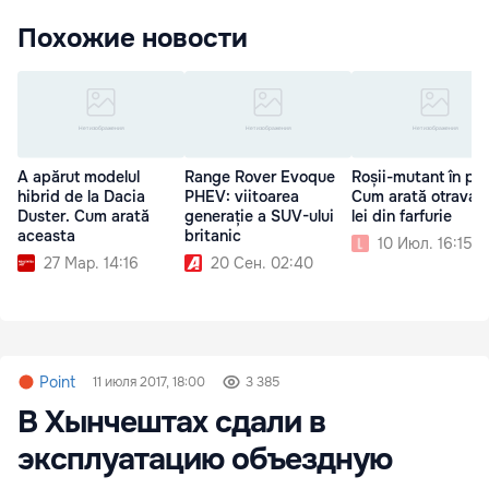
Похожие новости
A apărut modelul
Range Rover Evoque
Roșii-mutant în pie
hibrid de la Dacia
PHEV: viitoarea
Cum arată otrava 
Duster. Cum arată
generație a SUV-ului
lei din farfurie
aceasta
britanic
10 Июл. 16:15
27 Мар. 14:16
20 Сен. 02:40
Point
11 июля 2017, 18:00
3 385
В Хынчештах сдали в
эксплуатацию объездную