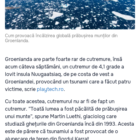
Cum provoacă încălzirea globală prăbușirea munților din
Groenlanda.
Groenlanda are parte foarte rar de cutremure, însă
acum câteva săptămâni, un cutremur de 4,1 grade a
lovit insula Nuugaatsiaq, de pe costa de vest a
Groenlandei, provocând un tsunami care a făcut patru
victime, scrie
playtech.ro
.
Cu toate acestea, cutremurul nu ar fi de fapt un
cutremur. ”Toată lumea a fost păcălită de prăbușirea
unui munte”, spune Martin Luethi, glaciolog care
studiază ghețurile din Groenlanda încă din 1993. Acesta
este de părere că tsunamiul a fost provocat de o
alunecare de teren din fiordul Karrat.