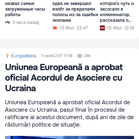
назвал самые
едва не завершил
которого чуть не
загруженные часы
взлёт за пределами
засосало в
работы
полосы из-за ошибки
иллюминатор,
экипажа
рассказала о
3 часа назад
пережитом
13 Июл. 23:47
15 Июл. 12:19
Europalibera
11 июля 2017, 17:58
286
Uniunea Europeană a aprobat
oficial Acordul de Asociere cu
Ucraina
Uniunea Europeană a aprobat oficial Acordul de
Asociere cu Ucraina, pasul final în procesul de
ratificare al acestui document, după ani de zile de
răsturnări politice de situație.