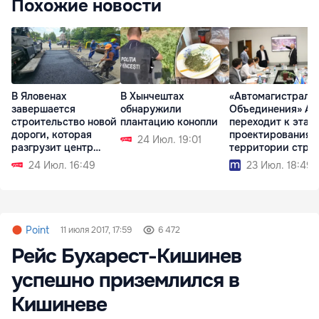
Похожие новости
В Яловенах
В Хынчештах
«Автомагистраль
завершается
обнаружили
Объединения» A8
строительство новой
плантацию конопли
переходит к этап
дороги, которая
проектирования 
24 Июл. 19:01
разгрузит центр
территории стра
города
24 Июл. 16:49
23 Июл. 18:49
Point
11 июля 2017, 17:59
6 472
Рейс Бухарест-Кишинев
успешно приземлился в
Кишиневе