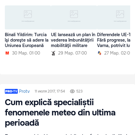
Binali Yildirim: Turcia
UE lansează un plan în
Diferendele UE-Tur
îşi doreşte să adere la
vederea îmbunătăţirii
Fără progrese, la
Uniunea Europeană
mobilităţii militare
Varna, potrivit lui 
30 Мар. 01:00
29 Мар. 07:00
27 Мар. 02:00
Protv
11 июля 2017, 17:54
523
Cum explică specialiștii
fenomenele meteo din ultima
perioadă