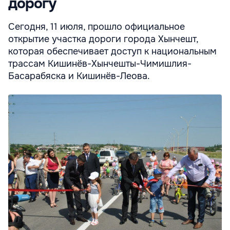
дорогу
Сегодня, 11 июля, прошло официальное
открытие участка дороги города Хынчешт,
которая обеспечивает доступ к национальным
трассам Кишинёв-Хынчешты-Чимишлия-
Басарабяска и Кишинёв-Леова.