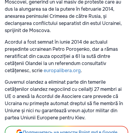
Moscovei, generînd un val masiv de proteste care au
dus la alungarea sa de la putere în februarie 2014,
anexarea peninsulei Crimeea de către Rusia, și
declanșarea conflictului separatist din estul Ucrainei,
sprijinit de Moscova.
Acordul a fost semnat în iunie 2014 de actualul
președinte ucrainean Petro Poroșenko, dar a rămas
neratificat din cauza opoziției a 61 la sută dintre
cetățenii Olandei la un referendum consultativ
cetățenesc, scrie
europalibera.org
.
Guvernul olandez a eliminat parte din temerile
cetățenilor olandez negociind cu ceilalți 27 membri ai
UE o anexă la Acordul de Asociere care prevede că
Ucraina nu primește automat dreptul să fie membră în
Uniune și nici nu garantează vreun ajutor militar din
partea Uniunii Europene pentru Kiev.
Подпишитесь на новости Point.md в Google