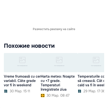
Разместить рекламу на сайте
Похожие новости
Vreme frumoasă cu cer
Harta meteo: Noapte
Temperaturile cont
variabil. Câte grade
cu +7 grade.
să crească. Cât de
vor fi în weekend
Temperaturi
cald va fi în week
înregistrate ziua
30 Мар. 15:11
29 Мар. 17:36
30 Мар. 08:47