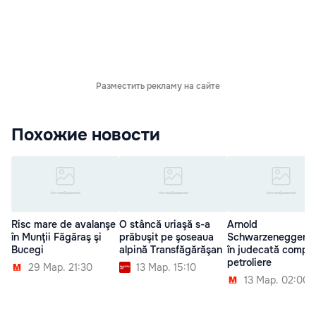
Разместить рекламу на сайте
Похожие новости
Risc mare de avalanşe
O stâncă uriaşă s-a
Arnold
în Munţii Făgăraş şi
prăbuşit pe şoseaua
Schwarzenegger v
Bucegi
alpină Transfăgărăşan
în judecată compan
petroliere
29 Мар. 21:30
13 Мар. 15:10
13 Мар. 02:00